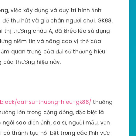
động, việc xây dựng và duy trì hình ảnh
 để thu hút và giữ chân người chơi. GK88,
 thị trường châu Á, đã khéo léo sử dụng
 dựng niềm tin và nâng cao vị thế của
tầm quan trọng của đại sứ thương hiệu
 của thương hiệu này.
8.black/dai-su-thuong-hieu-gk88/
thường
hưởng lớn trong cộng đồng, đặc biệt là
ác ngôi sao điện ảnh, ca sĩ, người mẫu, vận
 có thành tựu nổi bật trong các lĩnh vực