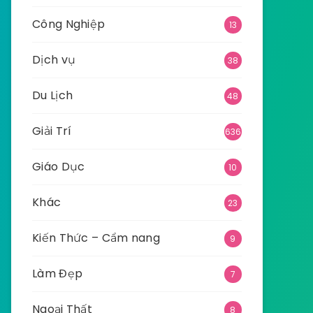
Công Nghiệp
13
Dịch vụ
38
Du Lịch
48
Giải Trí
636
Giáo Dục
10
Khác
23
Kiến Thức – Cẩm nang
9
Làm Đẹp
7
Ngoại Thất
8