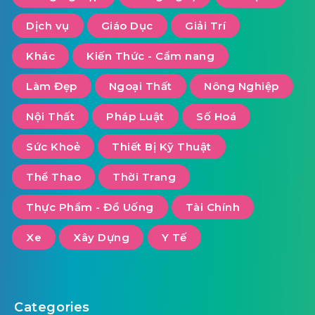
Dịch vụ
Giáo Dục
Giải Trí
Khác
Kiến Thức - Cẩm nang
Làm Đẹp
Ngoại Thất
Nông Nghiệp
Nội Thất
Pháp Luật
Số Hoá
Sức Khoẻ
Thiết Bị Kỹ Thuật
Thể Thao
Thời Trang
Thực Phẩm - Đồ Uống
Tài Chính
Xe
Xây Dựng
Y Tế
Categories