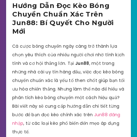
Hướng Dẫn Đọc Kèo Bóng
Chuyền Chuẩn Xác Trên
Jun88: Bí Quyết Cho Người
Mới
Cá cược bóng chuyền ngày càng trở thành lựa
chọn yêu thích của nhiều người chơi nhờ tính kịch
tính và cơ hội thắng lớn. Tại
Jun88
, một trong
những nhà cái uy tín hàng đầu, việc đọc kèo bóng
chuyền chuẩn xác là yếu tố then chốt giúp bạn tối
ưu hóa chiến thắng. Nhưng làm thế nào để hiểu và
phân tích kèo bóng chuyền một cách hiệu quả?
Bài viết này sẽ cung cấp hướng dẫn chi tiết từng
bước để bạn đọc kèo chính xác trên
Jun88 đăng
nhập
, từ các loại kèo phổ biến đến mẹo áp dụng
thực tế.