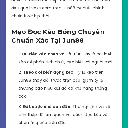
nhận. Với kèo trực tiếp, bạn có thể theo dõi trận
đấu qua livestream trên Jun88 để điều chỉnh
chiến lược kịp thời.
Mẹo Đọc Kèo Bóng Chuyền
Chuẩn Xác Tại Jun88
Ưu tiên kèo chấp và Tài Xỉu
: Đây là hai loại
kèo dễ phân tích nhất, đặc biệt với người mới.
Theo dõi biến động kèo
: Tỷ lệ kèo trên
Jun88 thay đổi trước trận đấu, giảm tỷ lệ
thường báo hiệu đội đó có khả năng thắng
cao.
Đặt cược nhỏ ban đầu
: Thử nghiệm với số
tiền thấp để làm quen với cách đọc kèo và
phản ứng của trận đấu.