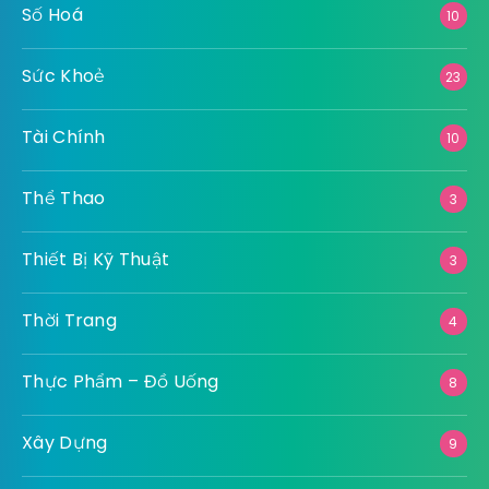
Số Hoá
10
Sức Khoẻ
23
Tài Chính
10
Thể Thao
3
Thiết Bị Kỹ Thuật
3
Thời Trang
4
Thực Phẩm – Đồ Uống
8
Xây Dựng
9