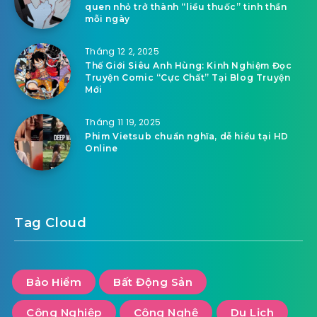
quen nhỏ trở thành “liều thuốc” tinh thần
mỗi ngày
Tháng 12 2, 2025
Thế Giới Siêu Anh Hùng: Kinh Nghiệm Đọc
Truyện Comic “Cực Chất” Tại Blog Truyện
Mới
Tháng 11 19, 2025
Phim Vietsub chuẩn nghĩa, dễ hiểu tại HD
Online
Tag Cloud
Bảo Hiểm
Bất Động Sản
Công Nghiệp
Công Nghệ
Du Lịch