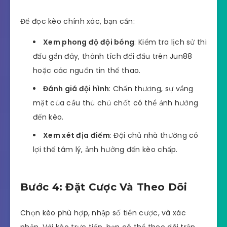
Để đọc kèo chính xác, bạn cần:
Xem phong độ đội bóng
: Kiểm tra lịch sử thi
đấu gần đây, thành tích đối đầu trên Jun88
hoặc các nguồn tin thể thao.
Đánh giá đội hình
: Chấn thương, sự vắng
mặt của cầu thủ chủ chốt có thể ảnh hưởng
đến kèo.
Xem xét địa điểm
: Đội chủ nhà thường có
lợi thế tâm lý, ảnh hưởng đến kèo chấp.
Bước 4: Đặt Cược Và Theo Dõi
Chọn kèo phù hợp, nhập số tiền cược, và xác