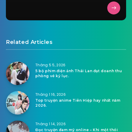
Related Articles
Tháng 5 5, 2026
5 bộ phim điện ảnh Thái Lan đạt doanh thu
phòng vé kỷ lục.
Tháng 1 16, 2026
Top truyện anime Tiên Hiệp hay nhất năm
2026.
Tháng 1 14, 2026
Đọc truyện đam mỹ online – Khi một thói