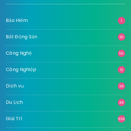
Bảo Hiểm
1
Bất Động Sản
35
Công Nghệ
55
Công Nghiệp
13
Dịch vụ
38
Du Lịch
48
Giải Trí
636