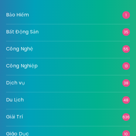
Bảo Hiểm
1
Bất Động Sản
35
Công Nghệ
55
Công Nghiệp
13
Dịch vụ
38
Du Lịch
48
Giải Trí
636
Giáo Dục
10