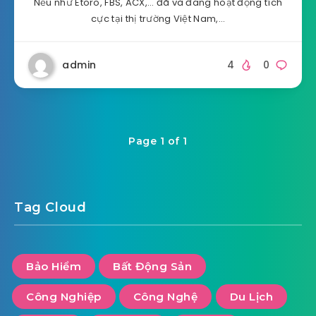
Nếu như Etoro, FBS, ACX,… đã và đang hoạt động tích
cực tại thị trường Việt Nam,…
admin
4
0
Page 1 of 1
Tag Cloud
Bảo Hiểm
Bất Động Sản
Công Nghiệp
Công Nghệ
Du Lịch