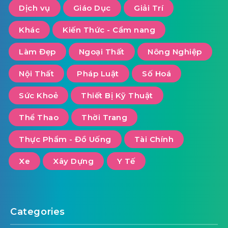
Dịch vụ
Giáo Dục
Giải Trí
Khác
Kiến Thức - Cẩm nang
Làm Đẹp
Ngoại Thất
Nông Nghiệp
Nội Thất
Pháp Luật
Số Hoá
Sức Khoẻ
Thiết Bị Kỹ Thuật
Thể Thao
Thời Trang
Thực Phẩm - Đồ Uống
Tài Chính
Xe
Xây Dựng
Y Tế
Categories