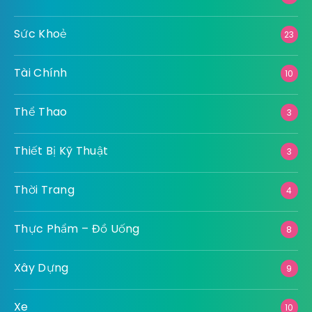
Sức Khoẻ
23
Tài Chính
10
Thể Thao
3
Thiết Bị Kỹ Thuật
3
Thời Trang
4
Thực Phẩm – Đồ Uống
8
Xây Dựng
9
Xe
10