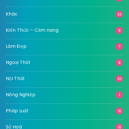
Khác
23
Kiến Thức – Cẩm nang
9
Làm Đẹp
7
Ngoại Thất
8
Nội Thất
30
Nông Nghiệp
1
Pháp Luật
10
Số Hoá
10