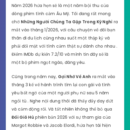
Năm 2026 hứa hẹn sẽ là một năm bội thu của
dòng phim tình cảm Âu Mỹ. Tôi đang rất mong
chờ
Những Người Chúng Ta Gặp Trong Kỳ Nghỉ
ra
mắt vào tháng 1/2026, với câu chuyện về đôi bạn
thân đi du lịch cùng nhau suốt một thập kỷ và
phải đối mặt với tình cảm thật sự dành cho nhau .
Điểm IMDb dự kiến 7.2/10 và mình tin đây sẽ là
một bộ phim ngọt ngào, đáng yêu.
Cũng trong năm nay,
Gợi Nhớ Về Anh
ra mắt vào
tháng 3 kể về hành trình tìm lại con gái và tình
yêu bất ngờ của một người phụ nữ sau 5 năm
ngồi tù . Nghe nội dung thôi đã thấy đầy day dứt
và cảm động rồi. Và tất nhiên không thể bỏ qua
Đồi Gió Hú
phiên bản 2026 với sự tham gia của
Margot Robbie và Jacob Elordi, hứa hẹn tái hiện