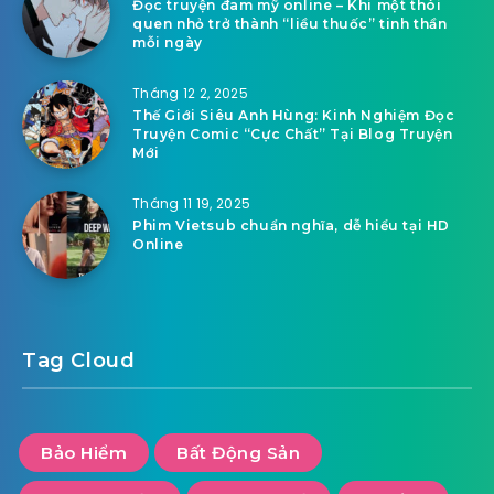
Đọc truyện đam mỹ online – Khi một thói
quen nhỏ trở thành “liều thuốc” tinh thần
mỗi ngày
Tháng 12 2, 2025
Thế Giới Siêu Anh Hùng: Kinh Nghiệm Đọc
Truyện Comic “Cực Chất” Tại Blog Truyện
Mới
Tháng 11 19, 2025
Phim Vietsub chuẩn nghĩa, dễ hiểu tại HD
Online
Tag Cloud
Bảo Hiểm
Bất Động Sản