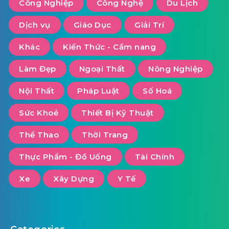
Công Nghiệp
Công Nghệ
Du Lịch
Dịch vụ
Giáo Dục
Giải Trí
Khác
Kiến Thức - Cẩm nang
Làm Đẹp
Ngoại Thất
Nông Nghiệp
Nội Thất
Pháp Luật
Số Hoá
Sức Khoẻ
Thiết Bị Kỹ Thuật
Thể Thao
Thời Trang
Thực Phẩm - Đồ Uống
Tài Chính
Xe
Xây Dựng
Y Tế