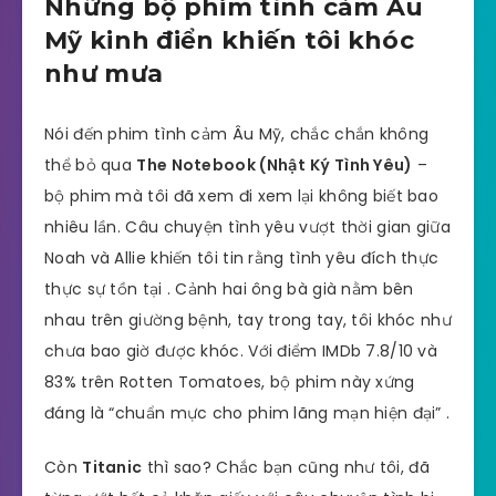
Những bộ phim tình cảm Âu
Mỹ kinh điển khiến tôi khóc
như mưa
Nói đến phim tình cảm Âu Mỹ, chắc chắn không
thể bỏ qua
The Notebook (Nhật Ký Tình Yêu)
–
bộ phim mà tôi đã xem đi xem lại không biết bao
nhiêu lần. Câu chuyện tình yêu vượt thời gian giữa
Noah và Allie khiến tôi tin rằng tình yêu đích thực
thực sự tồn tại . Cảnh hai ông bà già nằm bên
nhau trên giường bệnh, tay trong tay, tôi khóc như
chưa bao giờ được khóc. Với điểm IMDb 7.8/10 và
83% trên Rotten Tomatoes, bộ phim này xứng
đáng là “chuẩn mực cho phim lãng mạn hiện đại” .
Còn
Titanic
thì sao? Chắc bạn cũng như tôi, đã