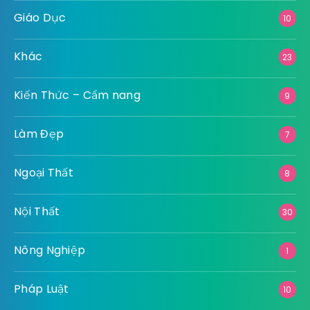
Giáo Dục
10
Khác
23
Kiến Thức – Cẩm nang
9
Làm Đẹp
7
Ngoại Thất
8
Nội Thất
30
Nông Nghiệp
1
Pháp Luật
10