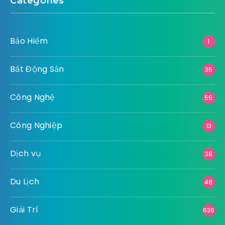
Categories
Bảo Hiểm
1
Bất Động Sản
35
Công Nghệ
55
Công Nghiệp
13
Dịch vụ
38
Du Lịch
48
Giải Trí
636