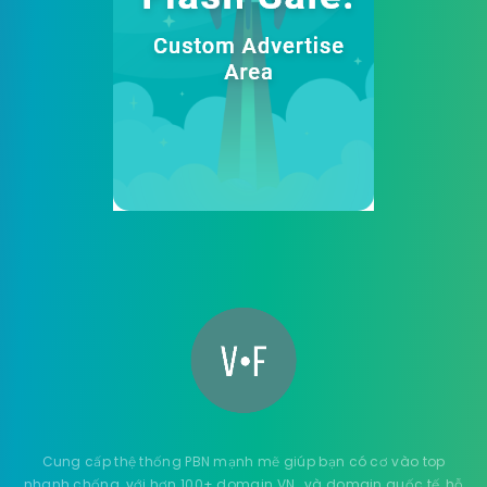
Cung cấp thệ thống PBN mạnh mẽ giúp bạn có cơ vào top
nhanh chống, với hơn 100+ domain VN , và domain quốc tế, hỗ