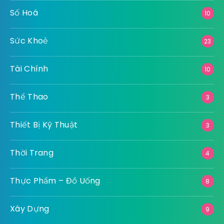
Số Hoá
10
Sức Khoẻ
23
Tài Chính
10
Thể Thao
3
Thiết Bị Kỹ Thuật
3
Thời Trang
4
Thực Phẩm – Đồ Uống
8
Xây Dựng
9