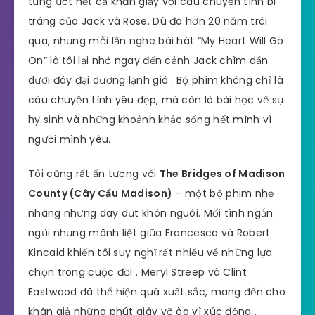
từng ướt hết cả khăn giấy với câu chuyện tình bi
tráng của Jack và Rose. Dù đã hơn 20 năm trôi
qua, nhưng mỗi lần nghe bài hát “My Heart Will Go
On” là tôi lại nhớ ngay đến cảnh Jack chìm dần
dưới đáy đại dương lạnh giá . Bộ phim không chỉ là
câu chuyện tình yêu đẹp, mà còn là bài học về sự
hy sinh và những khoảnh khắc sống hết mình vì
người mình yêu.
Tôi cũng rất ấn tượng với
The Bridges of Madison
County (Cây Cầu Madison)
– một bộ phim nhẹ
nhàng nhưng day dứt khôn nguôi. Mối tình ngắn
ngủi nhưng mãnh liệt giữa Francesca và Robert
Kincaid khiến tôi suy nghĩ rất nhiều về những lựa
chọn trong cuộc đời . Meryl Streep và Clint
Eastwood đã thể hiện quá xuất sắc, mang đến cho
khán giả những phút giây vỡ òa vì xúc động .