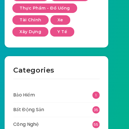
Thực Phẩm - Đồ Uống
Tài Chính
Xe
Xây Dựng
Y Tế
Categories
Bảo Hiểm
1
Bất Động Sản
35
Công Nghệ
55