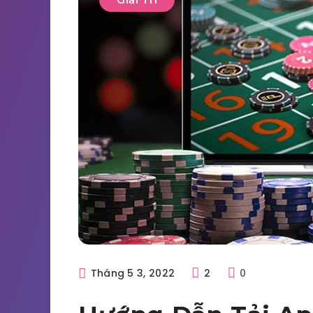
Tháng 5 3, 2022
2
0