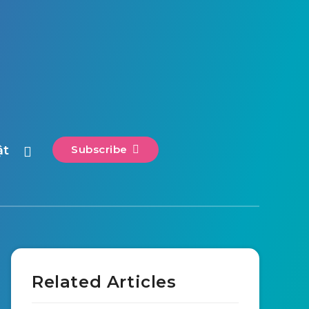
ật
Subscribe
Related Articles