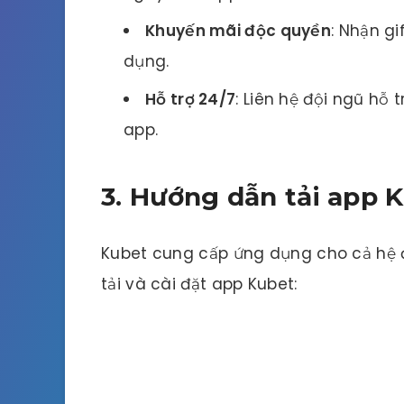
Khuyến mãi độc quyền
: Nhận g
dụng.
Hỗ trợ 24/7
: Liên hệ đội ngũ hỗ 
app.
3. Hướng dẫn tải app 
Kubet cung cấp ứng dụng cho cả hệ đ
tải và cài đặt app Kubet: