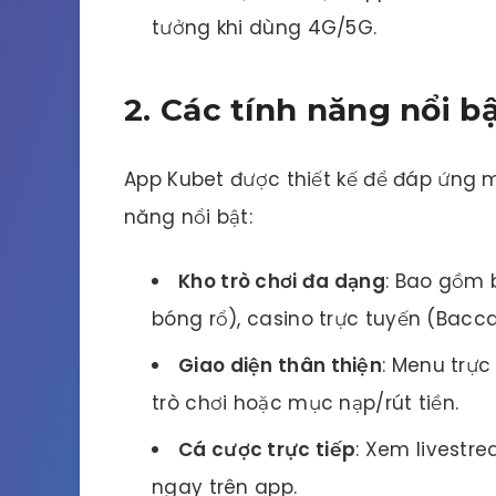
tưởng khi dùng 4G/5G.
2. Các tính năng nổi b
App Kubet được thiết kế để đáp ứng m
năng nổi bật:
Kho trò chơi đa dạng
: Bao gồm 
bóng rổ), casino trực tuyến (Bacca
Giao diện thân thiện
: Menu trực
trò chơi hoặc mục nạp/rút tiền.
Cá cược trực tiếp
: Xem livestr
ngay trên app.