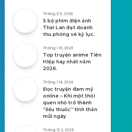
Tháng 5 5, 2026
5 bộ phim điện ảnh
Thái Lan đạt doanh
thu phòng vé kỷ lục.
Tháng 1 16, 2026
Top truyện anime Tiên
Hiệp hay nhất năm
2026.
Tháng 1 14, 2026
Đọc truyện đam mỹ
online – Khi một thói
quen nhỏ trở thành
“liều thuốc” tinh thần
mỗi ngày
Tháng 12 2, 2025