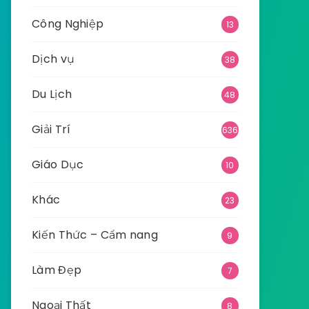
Công Nghiệp
13
Dịch vụ
38
Du Lịch
48
Giải Trí
636
Giáo Dục
10
Khác
23
Kiến Thức – Cẩm nang
9
Làm Đẹp
7
Ngoại Thất
8