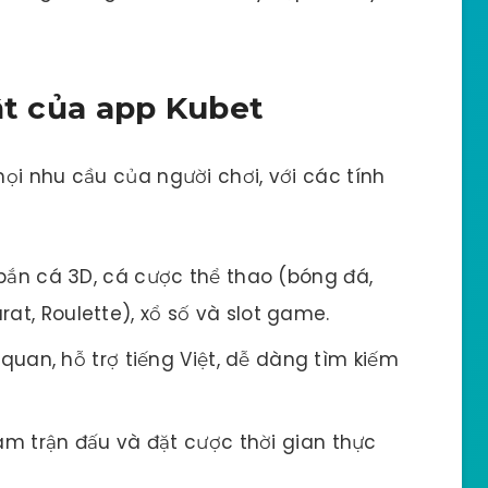
ật của app Kubet
ọi nhu cầu của người chơi, với các tính
bắn cá 3D, cá cược thể thao (bóng đá,
rat, Roulette), xổ số và slot game.
 quan, hỗ trợ tiếng Việt, dễ dàng tìm kiếm
eam trận đấu và đặt cược thời gian thực