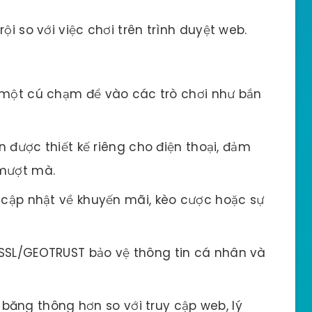
ội so với việc chơi trên trình duyệt web.
 một cú chạm để vào các trò chơi như bắn
ện được thiết kế riêng cho điện thoại, đảm
 mượt mà.
 cập nhật về khuyến mãi, kèo cược hoặc sự
SSL/GEOTRUST bảo vệ thông tin cá nhân và
ít băng thông hơn so với truy cập web, lý