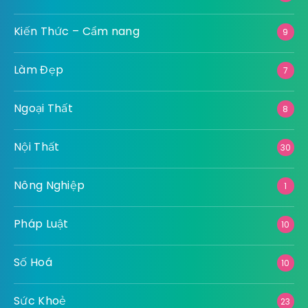
Kiến Thức – Cẩm nang
9
Làm Đẹp
7
Ngoại Thất
8
Nội Thất
30
Nông Nghiệp
1
Pháp Luật
10
Số Hoá
10
Sức Khoẻ
23