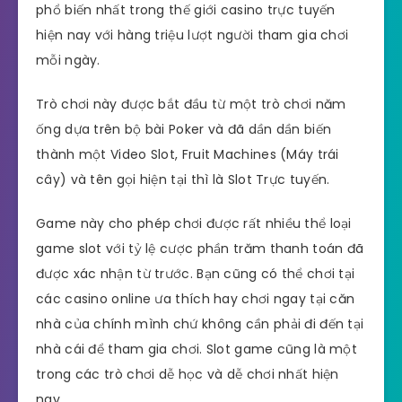
phổ biến nhất trong thế giới casino trực tuyến
hiện nay với hàng triệu lượt người tham gia chơi
mỗi ngày.
Trò chơi này được bắt đầu từ một trò chơi năm
ống dựa trên bộ bài Poker và đã dần dần biến
thành một Video Slot, Fruit Machines (Máy trái
cây) và tên gọi hiện tại thì là Slot Trực tuyến.
Game này cho phép chơi được rất nhiều thể loại
game slot với tỷ lệ cược phần trăm thanh toán đã
được xác nhận từ trước. Bạn cũng có thể chơi tại
các casino online ưa thích hay chơi ngay tại căn
nhà của chính mình chứ không cần phải đi đến tại
nhà cái để tham gia chơi. Slot game cũng là một
trong các trò chơi dễ học và dễ chơi nhất hiện
nay.