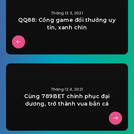
Tháng 12 3, 2021
QQ88: Cổng game đổi thưởng uy
tín, xanh chín
Tháng 12 4, 2021
Cùng 789BET chinh phục đại
dương, trở thành vua bắn cá