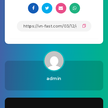
admin