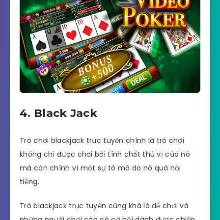
4. Black Jack
Trò chơi blackjack trực tuyến chính là trò chơi
không chỉ được chơi bởi tính chất thú vị của nó
mà còn chính vì một sự tò mò do nó quá nổi
tiếng.
Trò blackjack trực tuyến cũng khá là dễ chơi và
những người chơi còn có cơ hội dành được chiến