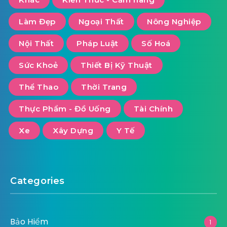
Làm Đẹp
Ngoại Thất
Nông Nghiệp
Nội Thất
Pháp Luật
Số Hoá
Sức Khoẻ
Thiết Bị Kỹ Thuật
Thể Thao
Thời Trang
Thực Phẩm - Đồ Uống
Tài Chính
Xe
Xây Dựng
Y Tế
Categories
Bảo Hiểm
1