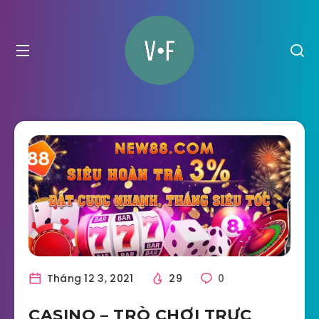
Tháng 12 3, 2021
29
0
CASINO – TRÒ CHƠI TRỰC