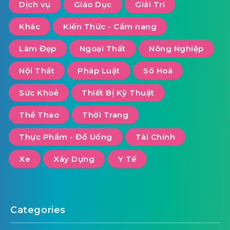
Dịch vụ
Giáo Dục
Giải Trí
Khác
Kiến Thức - Cẩm nang
Làm Đẹp
Ngoại Thất
Nông Nghiệp
Nội Thất
Pháp Luật
Số Hoá
Sức Khoẻ
Thiết Bị Kỹ Thuật
Thể Thao
Thời Trang
Thực Phẩm - Đồ Uống
Tài Chính
Xe
Xây Dựng
Y Tế
Categories