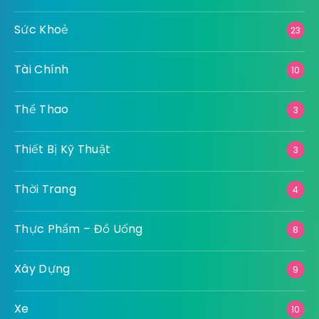
Sức Khoẻ
23
Tài Chính
10
Thể Thao
3
Thiết Bị Kỹ Thuật
3
Thời Trang
4
Thực Phẩm – Đồ Uống
8
Xây Dựng
9
Xe
10