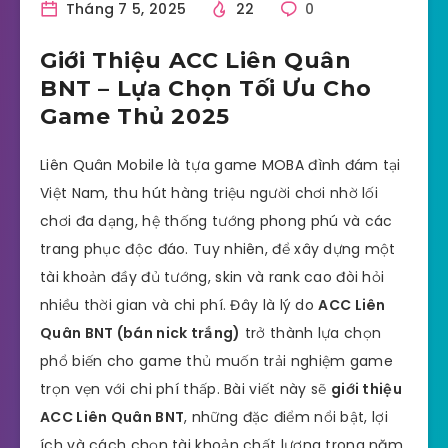
Tháng 7 5, 2025
22
0
Giới Thiệu ACC Liên Quân
BNT – Lựa Chọn Tối Ưu Cho
Game Thủ 2025
Liên Quân Mobile là tựa game MOBA đình đám tại
Việt Nam, thu hút hàng triệu người chơi nhờ lối
chơi đa dạng, hệ thống tướng phong phú và các
trang phục độc đáo. Tuy nhiên, để xây dựng một
tài khoản đầy đủ tướng, skin và rank cao đòi hỏi
nhiều thời gian và chi phí. Đây là lý do
ACC Liên
Quân BNT (bán nick trắng)
trở thành lựa chọn
phổ biến cho game thủ muốn trải nghiệm game
trọn vẹn với chi phí thấp. Bài viết này sẽ
giới thiệu
ACC Liên Quân BNT
, những đặc điểm nổi bật, lợi
ích và cách chọn tài khoản chất lượng trong năm