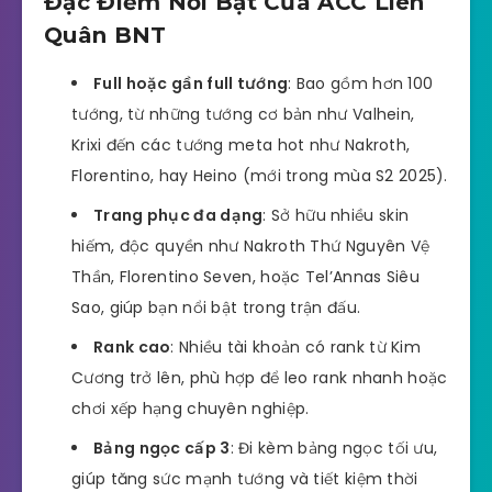
Đặc Điểm Nổi Bật Của ACC Liên
Quân BNT
Full hoặc gần full tướng
: Bao gồm hơn 100
tướng, từ những tướng cơ bản như Valhein,
Krixi đến các tướng meta hot như Nakroth,
Florentino, hay Heino (mới trong mùa S2 2025).
Trang phục đa dạng
: Sở hữu nhiều skin
hiếm, độc quyền như Nakroth Thứ Nguyên Vệ
Thần, Florentino Seven, hoặc Tel’Annas Siêu
Sao, giúp bạn nổi bật trong trận đấu.
Rank cao
: Nhiều tài khoản có rank từ Kim
Cương trở lên, phù hợp để leo rank nhanh hoặc
chơi xếp hạng chuyên nghiệp.
Bảng ngọc cấp 3
: Đi kèm bảng ngọc tối ưu,
giúp tăng sức mạnh tướng và tiết kiệm thời