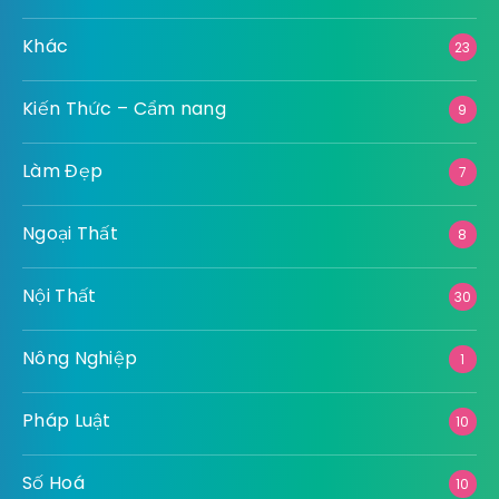
Khác
23
Kiến Thức – Cẩm nang
9
Làm Đẹp
7
Ngoại Thất
8
Nội Thất
30
Nông Nghiệp
1
Pháp Luật
10
Số Hoá
10