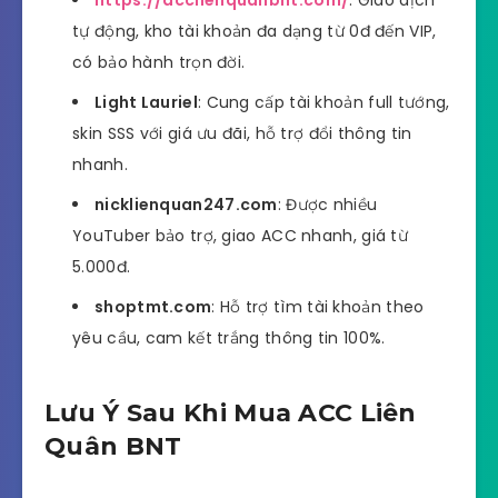
https://acclienquanbnt.com/
: Giao dịch
tự động, kho tài khoản đa dạng từ 0đ đến VIP,
có bảo hành trọn đời.
Light Lauriel
: Cung cấp tài khoản full tướng,
skin SSS với giá ưu đãi, hỗ trợ đổi thông tin
nhanh.
nicklienquan247.com
: Được nhiều
YouTuber bảo trợ, giao ACC nhanh, giá từ
5.000đ.
shoptmt.com
: Hỗ trợ tìm tài khoản theo
yêu cầu, cam kết trắng thông tin 100%.
Lưu Ý Sau Khi Mua ACC Liên
Quân BNT