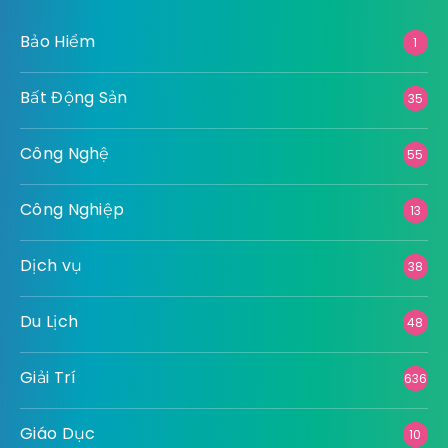
Bảo Hiểm
1
Bất Động Sản
35
Công Nghệ
55
Công Nghiệp
13
Dịch vụ
38
Du Lịch
48
Giải Trí
636
Giáo Dục
10