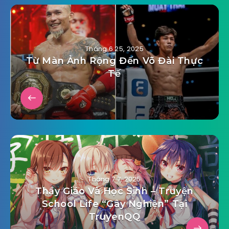
Tháng 6 25, 2025
Từ Màn Ảnh Rộng Đến Võ Đài Thực
Tế
Tháng 7 7, 2025
Thầy Giáo Và Học Sinh – Truyện
School Life “Gây Nghiện” Tại
TruyenQQ