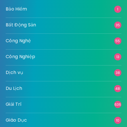
Bảo Hiểm
1
Bất Động Sản
35
Công Nghệ
55
Công Nghiệp
13
Dịch vụ
38
Du Lịch
48
Giải Trí
636
Giáo Dục
10