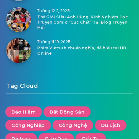
Tháng 12 2, 2025
Thế Giới Siêu Anh Hùng: Kinh Nghiệm Đọc
Truyện Comic “Cực Chất” Tại Blog Truyện
Mới
Tháng 11 19, 2025
Phim Vietsub chuẩn nghĩa, dễ hiểu tại HD
Online
Tag Cloud
Bảo Hiểm
Bất Động Sản
Công Nghiệp
Công Nghệ
Du Lịch
Dịch vụ
Giáo Dục
Giải Trí