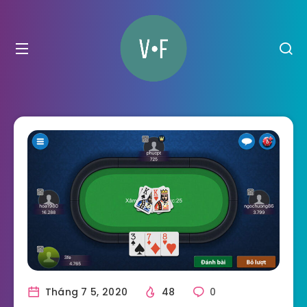
Tháng 7 5, 2020
48
0