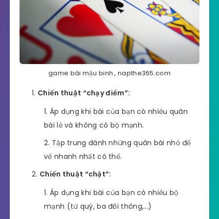
game bài mậu binh , napthe365.com
Chiến thuật “chạy điểm”:
Áp dụng khi bài của bạn có nhiều quân
bài lẻ và không có bộ mạnh.
Tập trung đánh những quân bài nhỏ để
về nhanh nhất có thể.
Chiến thuật “chặt”:
Áp dụng khi bài của bạn có nhiều bộ
mạnh (tứ quý, ba đôi thông,…)