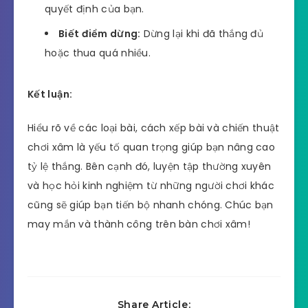
quyết định của bạn.
Biết điểm dừng:
Dừng lại khi đã thắng đủ
hoặc thua quá nhiều.
Kết luận:
Hiểu rõ về các loại bài, cách xếp bài và chiến thuật
chơi xâm là yếu tố quan trọng giúp bạn nâng cao
tỷ lệ thắng. Bên cạnh đó, luyện tập thường xuyên
và học hỏi kinh nghiệm từ những người chơi khác
cũng sẽ giúp bạn tiến bộ nhanh chóng. Chúc bạn
may mắn và thành công trên bàn chơi xâm!
Share Article: