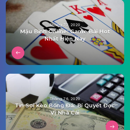
Tháng 7 3, 2020
Mậu Binh Online: Game Bài Hot
Nhất Hiện Nay
Tháng 7 6, 2020
Tin Soi Kèo Bóng Đá: Bí Quyết Đọc
Vị Nhà Cái