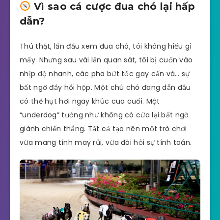
Vì sao cá cược đua chó lại hấp
dẫn?
Thú thật, lần đầu xem đua chó, tôi không hiểu gì
mấy. Nhưng sau vài lần quan sát, tôi bị cuốn vào
nhịp độ nhanh, các pha bứt tốc gay cấn và… sự
bất ngờ đầy hồi hộp. Một chú chó đang dẫn đầu
có thể hụt hơi ngay khúc cua cuối. Một
“underdog” tưởng như không có cửa lại bất ngờ
giành chiến thắng. Tất cả tạo nên một trò chơi
vừa mang tính may rủi, vừa đòi hỏi sự tính toán.