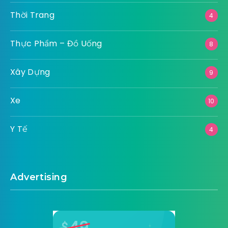
Thời Trang
4
Thực Phẩm – Đồ Uống
8
Xây Dựng
9
Xe
10
Y Tế
4
Advertising