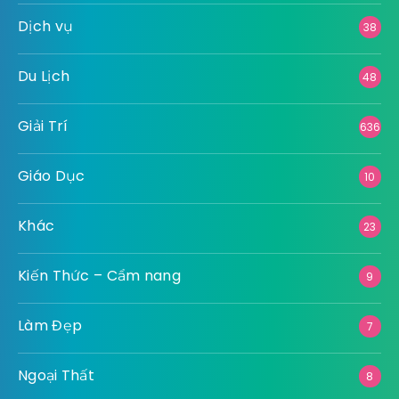
Dịch vụ
38
Du Lịch
48
Giải Trí
636
Giáo Dục
10
Khác
23
Kiến Thức – Cẩm nang
9
Làm Đẹp
7
Ngoại Thất
8