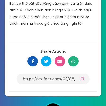
Bạn có thể bắt đầu bằng cách xem vài trận đua,
tìm hiểu cách phân tích bảng số liệu và thử đặt
cược nhỏ. Biết đâu, bạn sẽ phát hiện ra một sở
thích mới mà trước giờ chưa từng nghĩ tới!
Share Article: