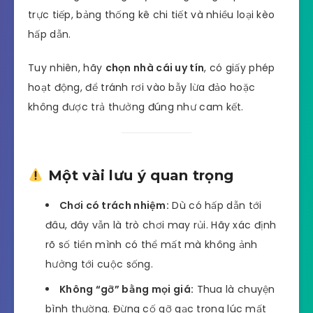
trực tiếp, bảng thống kê chi tiết và nhiều loại kèo
hấp dẫn.
Tuy nhiên, hãy
chọn nhà cái uy tín
, có giấy phép
hoạt động, để tránh rơi vào bẫy lừa đảo hoặc
không được trả thưởng đúng như cam kết.
Một vài lưu ý quan trọng
Chơi có trách nhiệm:
Dù có hấp dẫn tới
đâu, đây vẫn là trò chơi may rủi. Hãy xác định
rõ số tiền mình có thể mất mà không ảnh
hưởng tới cuộc sống.
Không “gỡ” bằng mọi giá:
Thua là chuyện
bình thường. Đừng cố gỡ gạc trong lúc mất