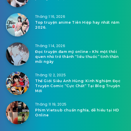
Tháng 1 16, 2026
Top truyện anime Tiên Hiệp hay nhất năm
2026.
Tháng 1 14, 2026
Đọc truyện đam mỹ online – Khi một thói
quen nhỏ trở thành “liều thuốc” tinh thần
mỗi ngày
Tháng 12 2, 2025
Thế Giới Siêu Anh Hùng: Kinh Nghiệm Đọc
Truyện Comic “Cực Chất” Tại Blog Truyện
Mới
Tháng 11 19, 2025
Phim Vietsub chuẩn nghĩa, dễ hiểu tại HD
Online