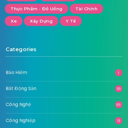
Thực Phẩm - Đồ Uống
Tài Chính
Xe
Xây Dựng
Y Tế
Categories
Bảo Hiểm
1
Bất Động Sản
35
Công Nghệ
55
Công Nghiệp
13