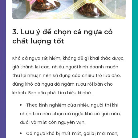
3. Lưu ý để chọn cá ngựa có
chất lượng tốt
Khô cá ngựa rất hiếm, không dễ gì khai thác được,
giá thành lại cao, nhiều người kinh doanh muốn
thu lợi nhuận nên sử dụng các chiêu trò lừa đảo,
dùng khô cá ngựa đã ngâm rượu rồi bán cho
khách. Bạn cần phải tìm hiểu kĩ nhé.
Theo kinh nghiệm của nhiều người thì khi
chọn bạn nên chọn cá ngựa khô có gai mòn,
đuôi và mắt còn nguyên vẹn.
Cá ngựa khô bị mất mắt, gai bị mài mòn,