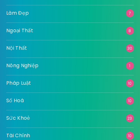
Làm Đẹp
7
Ngoại Thất
8
Nội Thất
30
Nông Nghiệp
1
Pháp Luật
10
Số Hoá
10
Sức Khoẻ
23
Tài Chính
10