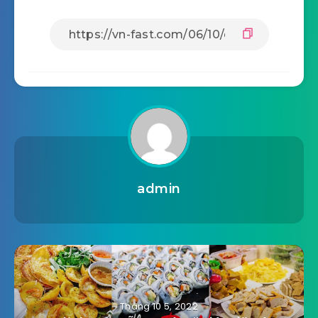
admin
Tháng 10 5, 2022