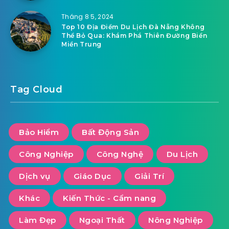
Tháng 8 5, 2024
Top 10 Địa Điểm Du Lịch Đà Nẵng Không
Thể Bỏ Qua: Khám Phá Thiên Đường Biển
Miền Trung
Tag Cloud
Bảo Hiểm
Bất Động Sản
Công Nghiệp
Công Nghệ
Du Lịch
Dịch vụ
Giáo Dục
Giải Trí
Khác
Kiến Thức - Cẩm nang
Làm Đẹp
Ngoại Thất
Nông Nghiệp