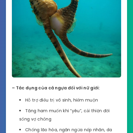
– Tác dụng của cá ngựa đối với nữ giới:
Hỗ trợ điều trị vô sinh, hiếm muộn
Tăng ham muốn khi “yêu”, cải thiện đời
sống vợ chồng
Chống lão hóa, ngăn ngừa nếp nhăn, da