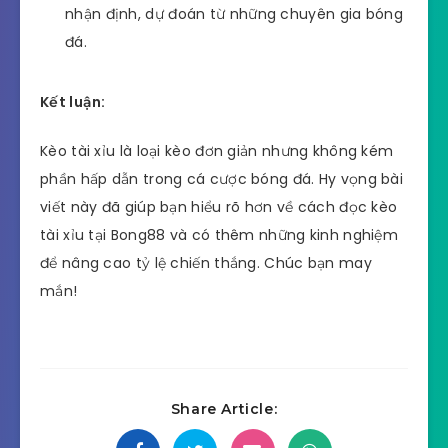
nhận định, dự đoán từ những chuyên gia bóng
đá.
Kết luận:
Kèo tài xỉu là loại kèo đơn giản nhưng không kém
phần hấp dẫn trong cá cược bóng đá. Hy vọng bài
viết này đã giúp bạn hiểu rõ hơn về cách đọc kèo
tài xỉu tại Bong88 và có thêm những kinh nghiệm
để nâng cao tỷ lệ chiến thắng. Chúc bạn may
mắn!
Share Article: