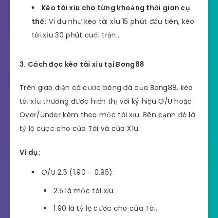
Kèo tài xỉu cho từng khoảng thời gian cụ
thể:
Ví dụ như kèo tài xỉu 15 phút đầu tiên, kèo
tài xỉu 30 phút cuối trận…
3. Cách đọc kèo tài xỉu tại Bong88
Trên giao diện cá cược bóng đá của Bong88, kèo
tài xỉu thường được hiển thị với ký hiệu O/U hoặc
Over/Under kèm theo mốc tài xỉu. Bên cạnh đó là
tỷ lệ cược cho cửa Tài và cửa Xỉu.
Ví dụ:
O/U 2.5 (1.90 – 0.95):
2.5 là mốc tài xỉu.
1.90 là tỷ lệ cược cho cửa Tài.