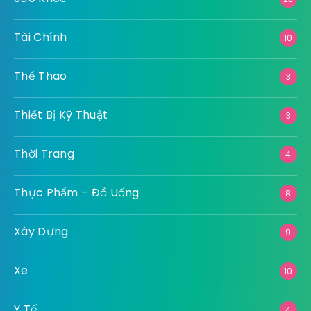
Tài Chính
10
Thể Thao
3
Thiết Bị Kỹ Thuật
3
Thời Trang
4
Thực Phẩm – Đồ Uống
8
Xây Dựng
9
Xe
10
Y Tế
4