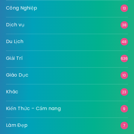
Công Nghiệp
13
Dịch vụ
38
Du Lịch
48
Giải Trí
636
Giáo Dục
10
Khác
23
Kiến Thức – Cẩm nang
9
Làm Đẹp
7