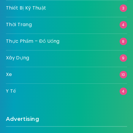
Thiết Bị Kỹ Thuật
3
Thời Trang
4
Thực Phẩm – Đồ Uống
8
Xây Dựng
9
Xe
10
Y Tế
4
Advertising