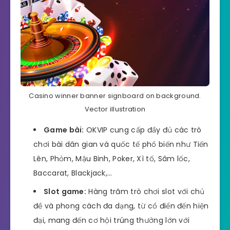
Casino winner banner signboard on background.
Vector illustration
Game bài:
OKVIP cung cấp đầy đủ các trò
chơi bài dân gian và quốc tế phổ biến như Tiến
Lên, Phỏm, Mậu Binh, Poker, Xì tố, Sâm lốc,
Baccarat, Blackjack,…
Slot game:
Hàng trăm trò chơi slot với chủ
đề và phong cách đa dạng, từ cổ điển đến hiện
đại, mang đến cơ hội trúng thưởng lớn với