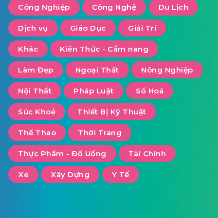
Công Nghiệp
Công Nghệ
Du Lịch
Dịch vụ
Giáo Dục
Giải Trí
Khác
Kiến Thức - Cẩm nang
Làm Đẹp
Ngoại Thất
Nông Nghiệp
Nội Thất
Pháp Luật
Số Hoá
Sức Khoẻ
Thiết Bị Kỹ Thuật
Thể Thao
Thời Trang
Thực Phẩm - Đồ Uống
Tài Chính
Xe
Xây Dựng
Y Tế