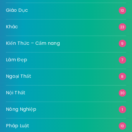
Giáo Dục
10
Khác
23
Kiến Thức – Cẩm nang
9
Làm Đẹp
7
Ngoại Thất
8
Nội Thất
30
Nông Nghiệp
1
Pháp Luật
10