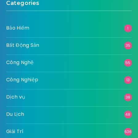
Categories
Bảo Hiểm
1
Bất Động Sản
35
Công Nghệ
55
Công Nghiệp
13
Dịch vụ
38
Du Lịch
48
Giải Trí
636