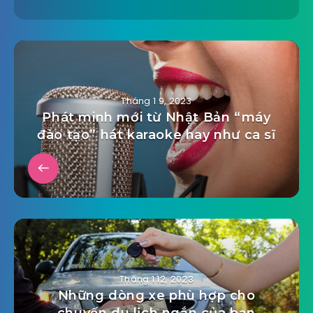
Tháng 1 9, 2023
Phát minh mới từ Nhật Bản “máy
đào tạo” hát karaoke hay như ca sĩ
Tháng 1 12, 2023
Những dòng xe phù hợp cho
chuyến du lịch ngắn của bạn