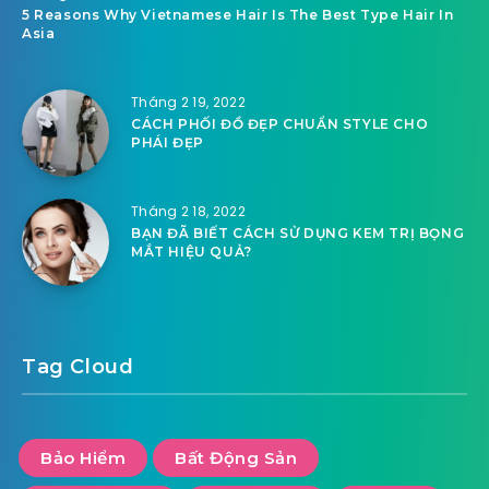
5 Reasons Why Vietnamese Hair Is The Best Type Hair In
Asia
Tháng 2 19, 2022
CÁCH PHỐI ĐỒ ĐẸP CHUẨN STYLE CHO
PHÁI ĐẸP
Tháng 2 18, 2022
BẠN ĐÃ BIẾT CÁCH SỬ DỤNG KEM TRỊ BỌNG
MẮT HIỆU QUẢ?
Tag Cloud
Bảo Hiểm
Bất Động Sản