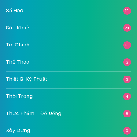
Số Hoá
10
Sức Khoẻ
23
Tài Chính
10
Thể Thao
3
Thiết Bị Kỹ Thuật
3
Thời Trang
4
Thực Phẩm – Đồ Uống
8
Xây Dựng
9