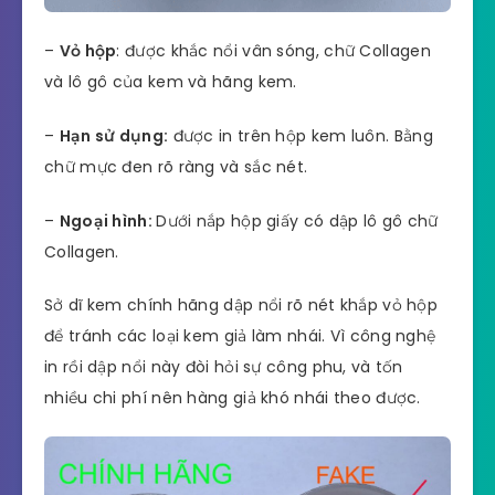
–
Vỏ hộp
: được khắc nổi vân sóng, chữ Collagen
và lô gô của kem và hãng kem.
–
Hạn sử dụng:
được in trên hộp kem luôn. Bằng
chữ mực đen rõ ràng và sắc nét.
–
Ngoại hình:
Dưới nắp hộp giấy có dập lô gô chữ
Collagen.
Sở dĩ kem chính hãng dập nổi rõ nét khắp vỏ hộp
để tránh các loại kem giả làm nhái. Vì công nghệ
in rồi dập nổi này đòi hỏi sự công phu, và tốn
nhiều chi phí nên hàng giả khó nhái theo được.