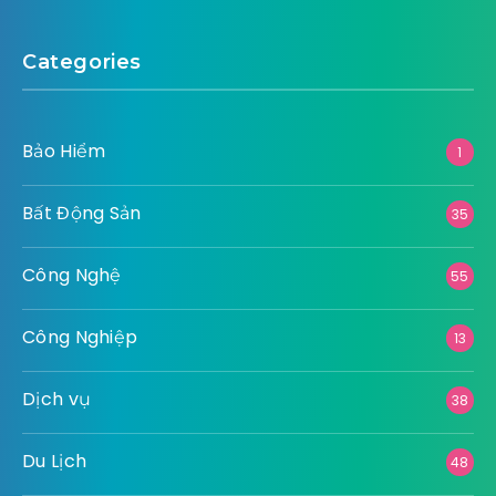
Categories
Bảo Hiểm
1
Bất Động Sản
35
Công Nghệ
55
Công Nghiệp
13
Dịch vụ
38
Du Lịch
48