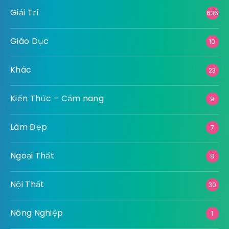
Giải Trí
636
Giáo Dục
10
Khác
23
Kiến Thức – Cẩm nang
9
Làm Đẹp
7
Ngoại Thất
8
Nội Thất
30
Nông Nghiệp
1