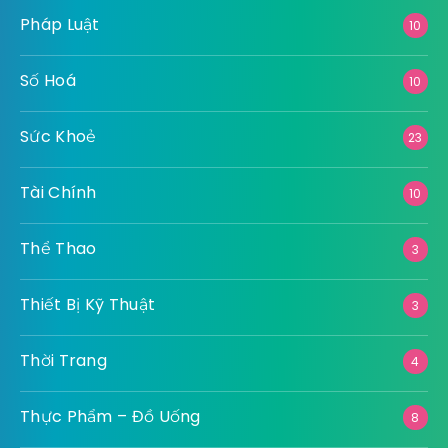
Pháp Luật
10
Số Hoá
10
Sức Khoẻ
23
Tài Chính
10
Thể Thao
3
Thiết Bị Kỹ Thuật
3
Thời Trang
4
Thực Phẩm – Đồ Uống
8