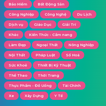
Bảo Hiểm
Bất Động Sản
Công Nghiệp
Công Nghệ
Du Lịch
Dịch vụ
Giáo Dục
Giải Trí
Khác
Kiến Thức - Cẩm nang
Làm Đẹp
Ngoại Thất
Nông Nghiệp
Nội Thất
Pháp Luật
Số Hoá
Sức Khoẻ
Thiết Bị Kỹ Thuật
Thể Thao
Thời Trang
Thực Phẩm - Đồ Uống
Tài Chính
Xe
Xây Dựng
Y Tế