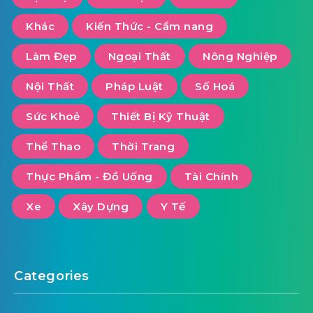
Khác
Kiến Thức - Cẩm nang
Làm Đẹp
Ngoại Thất
Nông Nghiệp
Nội Thất
Pháp Luật
Số Hoá
Sức Khoẻ
Thiết Bị Kỹ Thuật
Thể Thao
Thời Trang
Thực Phẩm - Đồ Uống
Tài Chính
Xe
Xây Dựng
Y Tế
Categories