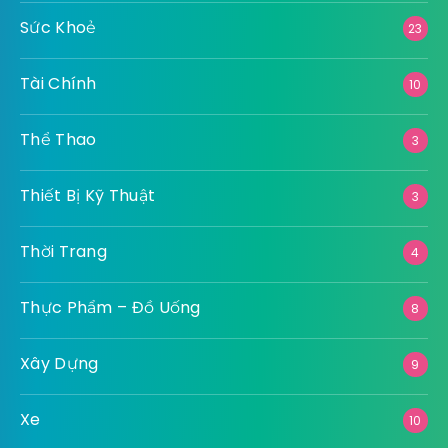
Sức Khoẻ
23
Tài Chính
10
Thể Thao
3
Thiết Bị Kỹ Thuật
3
Thời Trang
4
Thực Phẩm – Đồ Uống
8
Xây Dựng
9
Xe
10