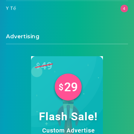
Y Tế
4
Advertising