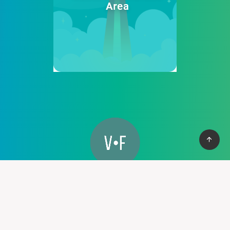
Cung cấp thệ thống PBN mạnh mẽ giúp bạn có cơ vào top
nhanh chống, với hơn 100+ domain VN , và domain quốc tế, hỗ
trợ 30+ lĩnh vực khác nhau.
Liên hệ :
support@pbn24h.com