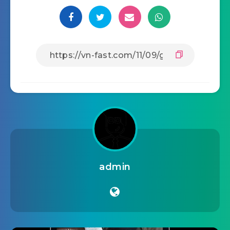
admin