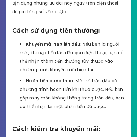
tận dụng những ưu đãi này ngay trên điện thoại
để gia tăng số vốn cược.
Cách sử dụng tiền thưởng:
Khuyến mãi nạp lần đầu
: Nếu bạn là người
mới, khi nạp tiền lần đầu qua điện thoại, bạn có
thể nhận thêm tiền thưởng tùy thuộc vào
chương trình khuyến mãi hiện tại.
Hoàn tiền cược thua
: Một số trận đấu có
chương trình hoàn tiền khi thua cược. Nếu bạn
gặp may mắn không thắng trong trận đấu, bạn
có thể nhận lại một phần tiền đã cược.
Cách kiểm tra khuyến mãi: