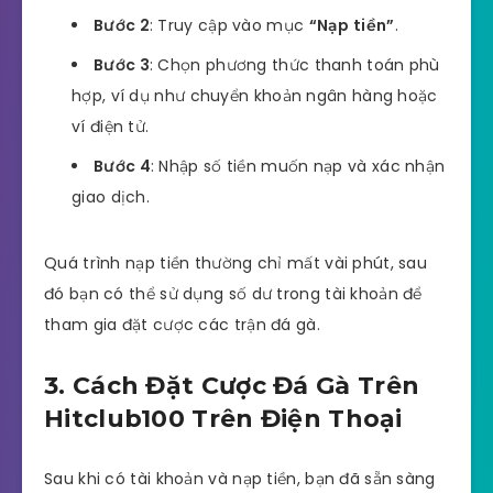
Bước 2
: Truy cập vào mục
“Nạp tiền”
.
Bước 3
: Chọn phương thức thanh toán phù
hợp, ví dụ như chuyển khoản ngân hàng hoặc
ví điện tử.
Bước 4
: Nhập số tiền muốn nạp và xác nhận
giao dịch.
Quá trình nạp tiền thường chỉ mất vài phút, sau
đó bạn có thể sử dụng số dư trong tài khoản để
tham gia đặt cược các trận đá gà.
3. Cách Đặt Cược Đá Gà Trên
Hitclub100 Trên Điện Thoại
Sau khi có tài khoản và nạp tiền, bạn đã sẵn sàng