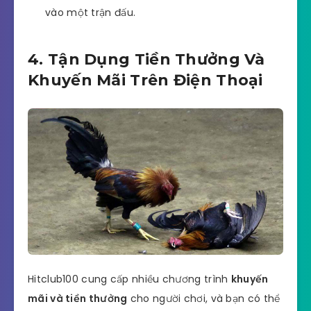
vào một trận đấu.
4. Tận Dụng Tiền Thưởng Và
Khuyến Mãi Trên Điện Thoại
Hitclub100 cung cấp nhiều chương trình
khuyến
mãi và tiền thưởng
cho người chơi, và bạn có thể