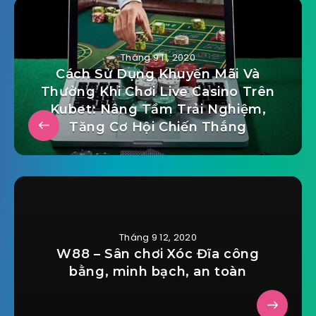
Tháng 9 11, 2020
Cách Sử Dụng Khuyến Mãi Và
Thưởng Khi Chơi Live Casino Trên
Kubet: Nâng Tầm Trải Nghiệm,
Tăng Cơ Hội Chiến Thắng
Tháng 9 12, 2020
W88 – Sân chơi Xóc Đĩa công
bằng, minh bạch, an toàn