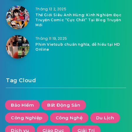
Tháng 12 2, 2025
Thế Giới Siêu Anh Hùng: Kinh Nghiệm Đọc
Truyện Comic “Cực Chất” Tại Blog Truyện
Mới
Tháng 11 19, 2025
Phim Vietsub chuẩn nghĩa, dễ hiểu tại HD
Online
Tag Cloud
Bảo Hiểm
Bất Động Sản
Công Nghiệp
Công Nghệ
Du Lịch
Dịch vụ
Giáo Dục
Giải Trí