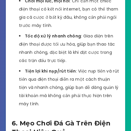
Chơi mọi lúc, mọi nơi
: Chỉ cần một chiếc
điện thoại có kết nối internet, bạn có thể tham
gia cá cược ở bất kỳ đâu, không cần phải ngồi
trước máy tính.
Tốc độ xử lý nhanh chóng
: Giao diện trên
điện thoại được tối ưu hóa, giúp bạn thao tác
nhanh chóng, đặc biệt là khi đặt cược trong
các trận đấu trực tiếp.
Tiện lợi khi nạp/rút tiền
: Việc nạp tiền và rút
tiền qua điện thoại diễn ra một cách thuận
tiện và nhanh chóng, giúp bạn dễ dàng quản lý
tài khoản mà không cần phải thực hiện trên
máy tính.
6. Mẹo Chơi Đá Gà Trên Điện