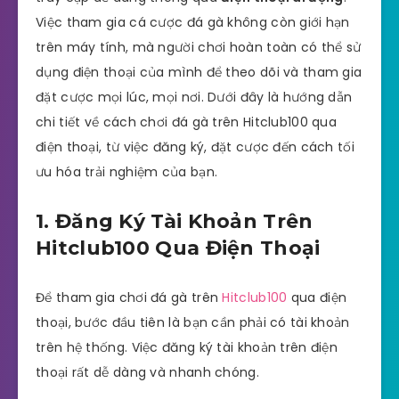
Việc tham gia cá cược đá gà không còn giới hạn
trên máy tính, mà người chơi hoàn toàn có thể sử
dụng điện thoại của mình để theo dõi và tham gia
đặt cược mọi lúc, mọi nơi. Dưới đây là hướng dẫn
chi tiết về cách chơi đá gà trên Hitclub100 qua
điện thoại, từ việc đăng ký, đặt cược đến cách tối
ưu hóa trải nghiệm của bạn.
1. Đăng Ký Tài Khoản Trên
Hitclub100 Qua Điện Thoại
Để tham gia chơi đá gà trên
Hitclub100
qua điện
thoại, bước đầu tiên là bạn cần phải có tài khoản
trên hệ thống. Việc đăng ký tài khoản trên điện
thoại rất dễ dàng và nhanh chóng.