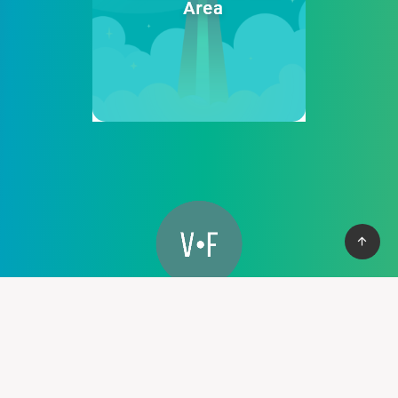
Cung cấp thệ thống PBN mạnh mẽ giúp bạn có cơ vào top
nhanh chống, với hơn 100+ domain VN , và domain quốc tế, hỗ
trợ 30+ lĩnh vực khác nhau.
Liên hệ :
support@pbn24h.com