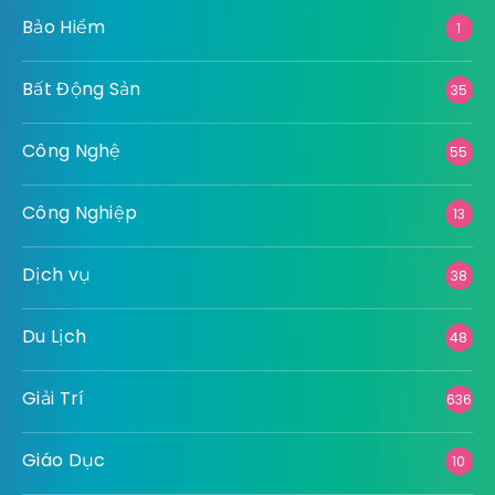
Bảo Hiểm
1
Bất Động Sản
35
Công Nghệ
55
Công Nghiệp
13
Dịch vụ
38
Du Lịch
48
Giải Trí
636
Giáo Dục
10