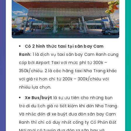
Có 2 hình thức taxi tại sân bay Cam
Ranh:
1 là dịch vụ taxi sân bay Cam Ranh cung
cấp bởi Airport Taxi với mức phí từ 300k –
350k/chiều. 2 là các hãng taxi Nha Trang khác
với giá rẻ hơn chỉ từ 200k – 300k/chiều với
nhiều lựa chọn.
Xe Bus/buýt
là sự ưu tiên cho những bạn
trẻ đi du lịch giá rẻ tiết kiệm khi đến Nha Trang.
Và nhắc đến đi xe buýt đưa đón sân bay Cam
Ranh thì chỉ có duy nhất công ty Cổ Phần Đất
Mới mới có tuyến đưa đón ra sân bay và