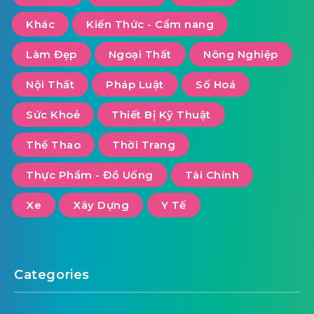
Khác
Kiến Thức - Cẩm nang
Làm Đẹp
Ngoại Thất
Nông Nghiệp
Nội Thất
Pháp Luật
Số Hoá
Sức Khoẻ
Thiết Bị Kỹ Thuật
Thể Thao
Thời Trang
Thực Phẩm - Đồ Uống
Tài Chính
Xe
Xây Dựng
Y Tế
Categories