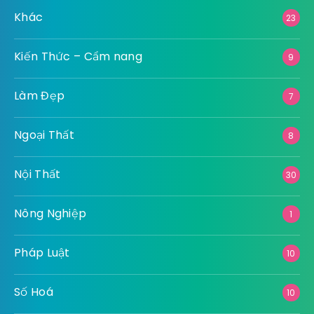
Khác
23
Kiến Thức – Cẩm nang
9
Làm Đẹp
7
Ngoại Thất
8
Nội Thất
30
Nông Nghiệp
1
Pháp Luật
10
Số Hoá
10