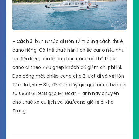
+ Cách 3
: bạn tự túc đi Hòn Tằm bằng cách thuê
cano riêng. Có thể thuê hẳn 1 chiếc cano nếu như
có điều kiện, còn không bạn cũng có thể thuê
cano đi theo kiểu ghép khách để giảm chi phí lại.
Dao động một chiếc cano cho 2 lượt đi và về Hòn
Tằm là 1,5tr – 3tr, để được lấy giá gốc cano bạn gọi
số 0938 511 948 gặp Mr Đoàn – anh này chuyên
cho thuê xe du lịch và tàu/cano giá rẻ ở Nha
Trang.