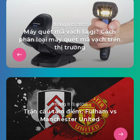
Tháng 11 12, 2022
Máy quét mã vạch là gì? Cách
phân loại máy quét mã vạch trên
thị trường
Tháng 11 13, 2022
Trận cầu tâm điểm: Fulham vs
Manchester United