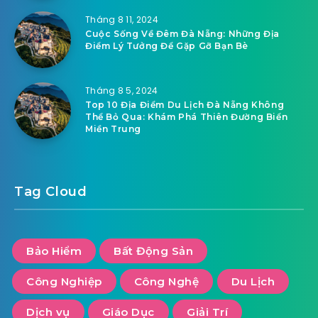
Tháng 8 11, 2024
Cuộc Sống Về Đêm Đà Nẵng: Những Địa
Điểm Lý Tưởng Để Gặp Gỡ Bạn Bè
Tháng 8 5, 2024
Top 10 Địa Điểm Du Lịch Đà Nẵng Không
Thể Bỏ Qua: Khám Phá Thiên Đường Biển
Miền Trung
Tag Cloud
Bảo Hiểm
Bất Động Sản
Công Nghiệp
Công Nghệ
Du Lịch
Dịch vụ
Giáo Dục
Giải Trí