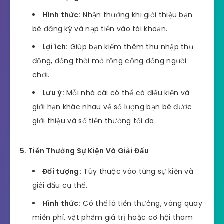
Hình thức:
Nhận thưởng khi giới thiệu bạn
bè đăng ký và nạp tiền vào tài khoản.
Lợi ích:
Giúp bạn kiếm thêm thu nhập thụ
động, đồng thời mở rộng cộng đồng người
chơi.
Lưu ý:
Mỗi nhà cái có thể có điều kiện và
giới hạn khác nhau về số lượng bạn bè được
giới thiệu và số tiền thưởng tối đa.
5. Tiền Thưởng Sự Kiện Và Giải Đấu
Đối tượng:
Tùy thuộc vào từng sự kiện và
giải đấu cụ thể.
Hình thức:
Có thể là tiền thưởng, vòng quay
miễn phí, vật phẩm giá trị hoặc cơ hội tham