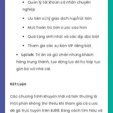
Quản lý tài khoản cá nhân chuyên
nghiệp
Ưu tiên xử lý giao dịch nạp/rút tiền
Mức hoàn trả tiền cược cao hơn
Quà tặng sinh nhật và các dịp đặc biệt
Tham gia các sự kiện VIP riêng biệt
Lợi ích:
Tri ân và giữ chân những khách
hàng trung thành, tạo động lực để họ tiếp tục
gắn bó với nhà cái.
Kết Luận
Các chương trình khuyến mãi và tiền thưởng là
một phần không thể thiếu khi tham gia cá cược
đá gà trực tuyến trên BJ88. Bằng cách tìm hiểu và