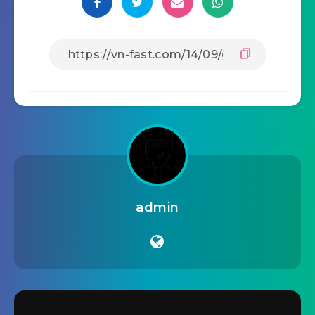
admin