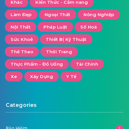
Khác
Kiến Thức - Cẩm nang
Làm Đẹp
Ngoại Thất
Nông Nghiệp
Nội Thất
Pháp Luật
Số Hoá
Sức Khoẻ
Thiết Bị Kỹ Thuật
Thể Thao
Thời Trang
Thực Phẩm - Đồ Uống
Tài Chính
Xe
Xây Dựng
Y Tế
Categories
Bảo Hiểm
1