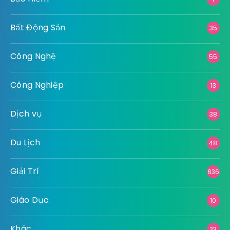
Bất Động Sản
35
Công Nghệ
55
Công Nghiệp
13
Dịch vụ
38
Du Lịch
48
Giải Trí
636
Giáo Dục
10
Khác
23