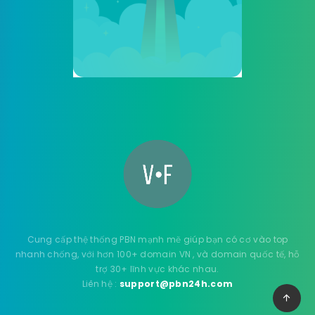
Cung cấp thệ thống PBN mạnh mẽ giúp bạn có cơ vào top
nhanh chống, với hơn 100+ domain VN , và domain quốc tế, hỗ
trợ 30+ lĩnh vực khác nhau.
Liên hệ :
support@pbn24h.com