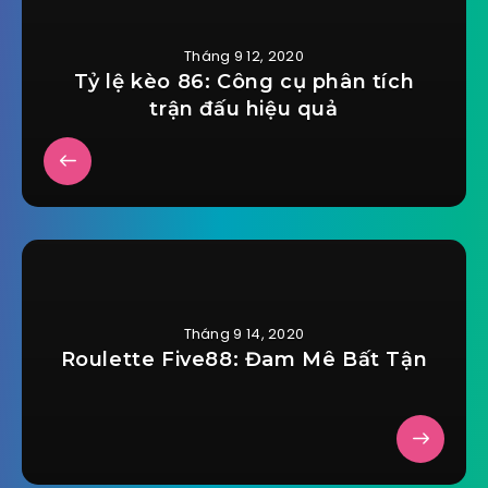
Tháng 9 12, 2020
Tỷ lệ kèo 86: Công cụ phân tích
trận đấu hiệu quả
Tháng 9 14, 2020
Roulette Five88: Đam Mê Bất Tận