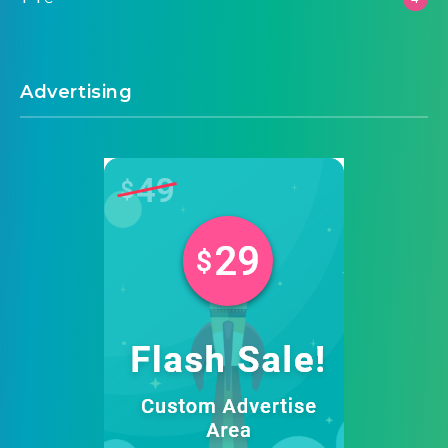
Advertising