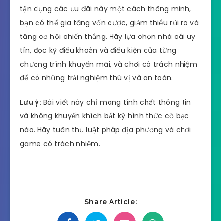
tận dụng các ưu đãi này một cách thông minh,
bạn có thể gia tăng vốn cược, giảm thiểu rủi ro và
tăng cơ hội chiến thắng. Hãy lựa chọn nhà cái uy
tín, đọc kỹ điều khoản và điều kiện của từng
chương trình khuyến mãi, và chơi có trách nhiệm
để có những trải nghiệm thú vị và an toàn.
Lưu ý:
Bài viết này chỉ mang tính chất thông tin
và không khuyến khích bất kỳ hình thức cờ bạc
nào. Hãy tuân thủ luật pháp địa phương và chơi
game có trách nhiệm.
Share Article: