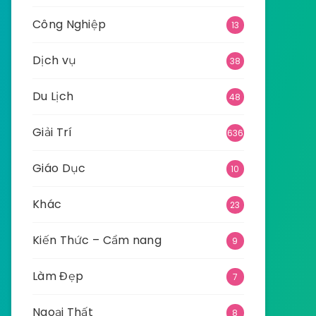
Công Nghiệp
13
Dịch vụ
38
Du Lịch
48
Giải Trí
636
Giáo Dục
10
Khác
23
Kiến Thức – Cẩm nang
9
Làm Đẹp
7
Ngoại Thất
8