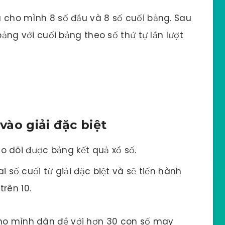
a cho mình 8 số đầu và 8 số cuối bảng. Sau
ng với cuối bảng theo số thứ tự lần lượt
ào giải đặc biệt
eo dõi được bảng kết quả xổ số.
 số cuối từ giải đặc biệt và sẽ tiến hành
rên 10.
cho mình dàn đề với hơn 30 con số may