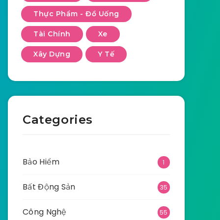
Thực Phẩm - Đồ Uống
Tài Chính
Xe
Xây Dựng
Y Tế
Categories
Bảo Hiểm
1
Bất Động Sản
35
Công Nghệ
55