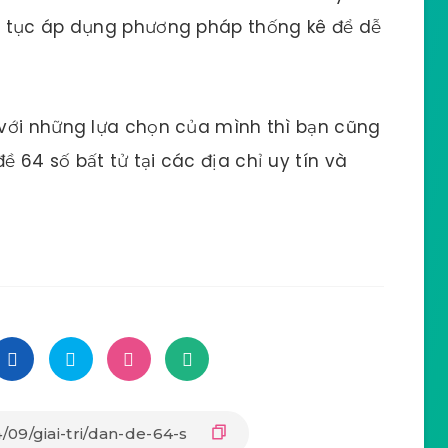
p tục áp dụng phương pháp thống kê để dễ
với những lựa chọn của mình thì bạn cũng
64 số bất tử tại các địa chỉ uy tín và