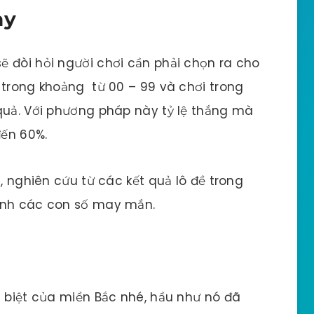
ay
 đòi hỏi người chơi cần phải chọn ra cho
 trong khoảng từ 00 – 99 và chơi trong
quả. Với phương pháp này tỷ lệ thắng mà
đến 60%.
ê, nghiên cứu từ các kết quả lô đề trong
mình các con số may mắn.
c biệt của miền Bắc nhé, hầu như nó đã