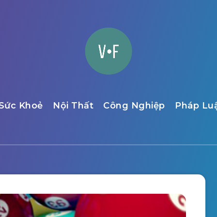
Sức Khoẻ
Nội Thất
Công Nghiệp
Pháp Lu