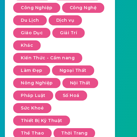
Công Nghiệp
Công Nghệ
Du Lịch
Dịch vụ
Giáo Dục
Giải Trí
Khác
Kiến Thức - Cẩm nang
Làm Đẹp
Ngoại Thất
Nông Nghiệp
Nội Thất
Pháp Luật
Số Hoá
Sức Khoẻ
Thiết Bị Kỹ Thuật
Thể Thao
Thời Trang