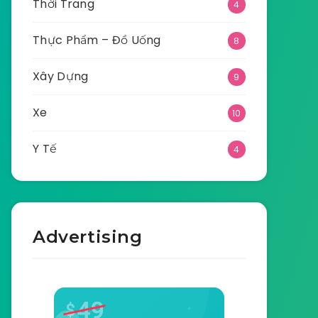
Thời Trang
4
Thực Phẩm – Đồ Uống
8
Xây Dựng
9
Xe
10
Y Tế
4
Advertising