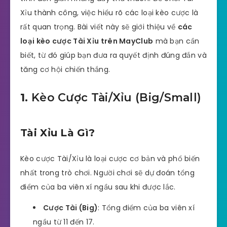
Xỉu thành công, việc hiểu rõ các loại kèo cược là
rất quan trọng. Bài viết này sẽ giới thiệu về
các
loại kèo cược Tài Xỉu trên MayClub
mà bạn cần
biết, từ đó giúp bạn đưa ra quyết định đúng đắn và
tăng cơ hội chiến thắng.
1.
Kèo Cược Tài/Xỉu (Big/Small)
Tài Xỉu Là Gì?
Kèo cược Tài/Xỉu là loại cược cơ bản và phổ biến
nhất trong trò chơi. Người chơi sẽ dự đoán tổng
điểm của ba viên xí ngầu sau khi được lắc.
Cược Tài (Big)
: Tổng điểm của ba viên xí
ngầu từ 11 đến 17.