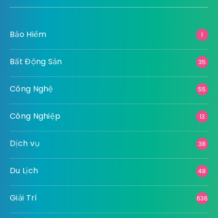
Bảo Hiểm
1
Bất Động Sản
35
Công Nghệ
55
Công Nghiệp
13
Dịch vụ
38
Du Lịch
48
Giải Trí
636