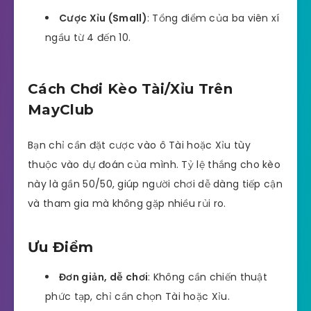
Cược Xỉu (Small)
: Tổng điểm của ba viên xí
ngầu từ 4 đến 10.
Cách Chơi Kèo Tài/Xỉu Trên
MayClub
Bạn chỉ cần đặt cược vào ô Tài hoặc Xỉu tùy
thuộc vào dự đoán của mình. Tỷ lệ thắng cho kèo
này là gần 50/50, giúp người chơi dễ dàng tiếp cận
và tham gia mà không gặp nhiều rủi ro.
Ưu Điểm
Đơn giản, dễ chơi
: Không cần chiến thuật
phức tạp, chỉ cần chọn Tài hoặc Xỉu.