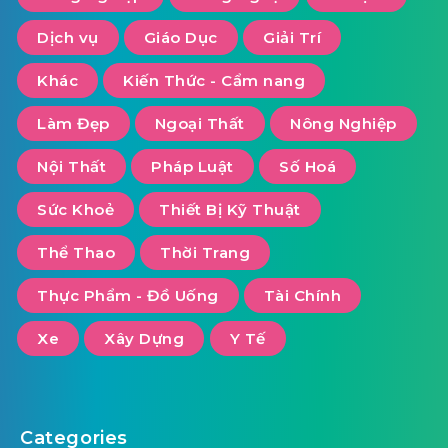
Dịch vụ
Giáo Dục
Giải Trí
Khác
Kiến Thức - Cẩm nang
Làm Đẹp
Ngoại Thất
Nông Nghiệp
Nội Thất
Pháp Luật
Số Hoá
Sức Khoẻ
Thiết Bị Kỹ Thuật
Thể Thao
Thời Trang
Thực Phẩm - Đồ Uống
Tài Chính
Xe
Xây Dựng
Y Tế
Categories