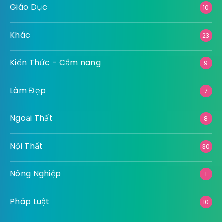
Giáo Dục
10
Khác
23
Kiến Thức – Cẩm nang
9
Làm Đẹp
7
Ngoại Thất
8
Nội Thất
30
Nông Nghiệp
1
Pháp Luật
10