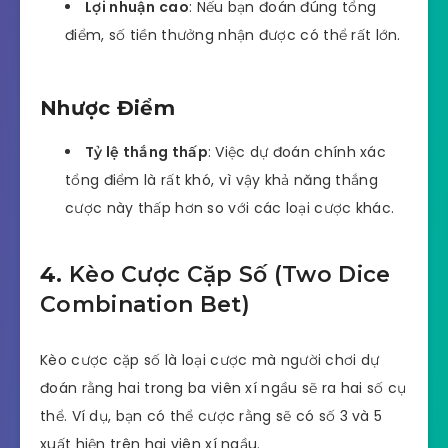
Lợi nhuận cao
: Nếu bạn đoán đúng tổng
điểm, số tiền thưởng nhận được có thể rất lớn.
Nhược Điểm
Tỷ lệ thắng thấp
: Việc dự đoán chính xác
tổng điểm là rất khó, vì vậy khả năng thắng
cược này thấp hơn so với các loại cược khác.
4.
Kèo Cược Cặp Số (Two Dice
Combination Bet)
Kèo cược cặp số là loại cược mà người chơi dự
đoán rằng hai trong ba viên xí ngầu sẽ ra hai số cụ
thể. Ví dụ, bạn có thể cược rằng sẽ có số 3 và 5
xuất hiện trên hai viên xí ngầu.