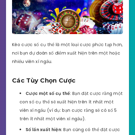
Kèo cược số cụ thể là một loại cược phức tạp hơn,
nơi bạn dự đoán số điểm xuất hiện trên một hoặc
nhiều viên xí ngầu.
Các Tùy Chọn Cược
Cược một số cụ thể
: Bạn đặt cược rằng một
con số cụ thể sẽ xuất hiện trên ít nhất một
viên xí ngầu (ví dụ: bạn cược rằng sẽ có số 5
trên ít nhất một viên xí ngầu).
Số lần xuất hiện
: Bạn cũng có thể đặt cược