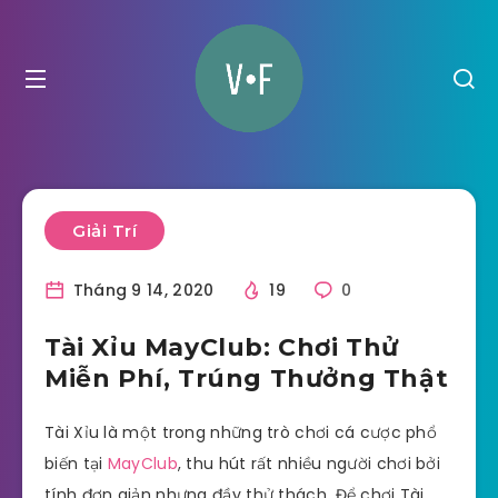
Giải Trí
Tháng 9 14, 2020
19
0
Tài Xỉu MayClub: Chơi Thử
Miễn Phí, Trúng Thưởng Thật
Tài Xỉu là một trong những trò chơi cá cược phổ
biến tại
MayClub
, thu hút rất nhiều người chơi bởi
tính đơn giản nhưng đầy thử thách. Để chơi Tài