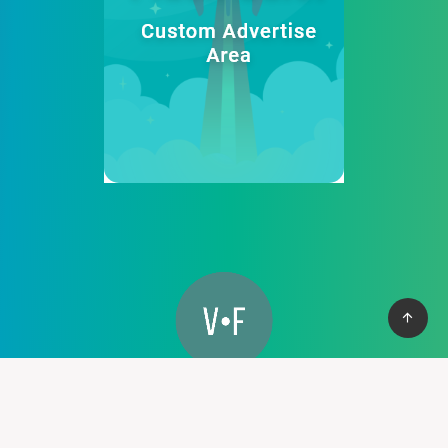
Cung cấp thệ thống PBN mạnh mẽ giúp bạn có cơ vào top
nhanh chống, với hơn 100+ domain VN , và domain quốc tế, hỗ