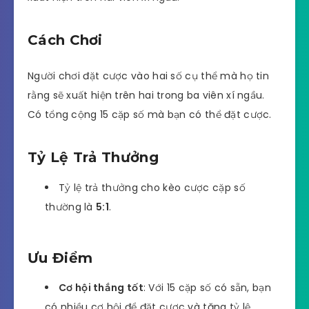
Cách Chơi
Người chơi đặt cược vào hai số cụ thể mà họ tin
rằng sẽ xuất hiện trên hai trong ba viên xí ngầu.
Có tổng cộng 15 cặp số mà bạn có thể đặt cược.
Tỷ Lệ Trả Thưởng
Tỷ lệ trả thưởng cho kèo cược cặp số
thường là
5:1
.
Ưu Điểm
Cơ hội thắng tốt
: Với 15 cặp số có sẵn, bạn
có nhiều cơ hội để đặt cược và tăng tỷ lệ