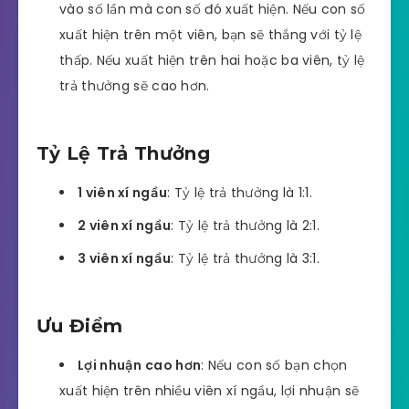
vào số lần mà con số đó xuất hiện. Nếu con số
xuất hiện trên một viên, bạn sẽ thắng với tỷ lệ
thấp. Nếu xuất hiện trên hai hoặc ba viên, tỷ lệ
trả thưởng sẽ cao hơn.
Tỷ Lệ Trả Thưởng
1 viên xí ngầu
: Tỷ lệ trả thưởng là 1:1.
2 viên xí ngầu
: Tỷ lệ trả thưởng là 2:1.
3 viên xí ngầu
: Tỷ lệ trả thưởng là 3:1.
Ưu Điểm
Lợi nhuận cao hơn
: Nếu con số bạn chọn
xuất hiện trên nhiều viên xí ngầu, lợi nhuận sẽ