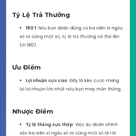
Tỷ Lệ Trả Thưởng
180:1
: Nếu bạn đoán đúng cả ba viên xí ngầu
sẽ ra cùng một số, tỷ lệ trả thưởng có thể lên
tới 180:1.
Ưu Điểm
Lợi nhuận cực cao
: Đây là kèo cược mang
lại lợi nhuận lớn nhất nếu bạn may mắn thắng.
Nhược Điểm
Tỷ lệ thắng cực thấp
: Việc dự đoán chính
xác ba viên xí ngầu sẽ ra cùng một số là rất