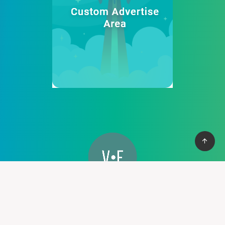
Cung cấp thệ thống PBN mạnh mẽ giúp bạn có cơ vào top
nhanh chống, với hơn 100+ domain VN , và domain quốc tế, hỗ
trợ 30+ lĩnh vực khác nhau.