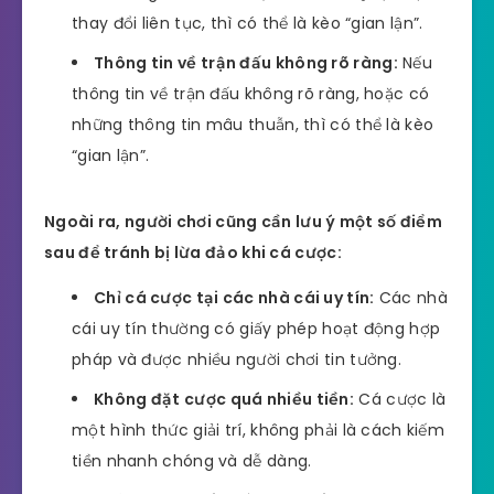
thay đổi liên tục, thì có thể là kèo “gian lận”.
Thông tin về trận đấu không rõ ràng:
Nếu
thông tin về trận đấu không rõ ràng, hoặc có
những thông tin mâu thuẫn, thì có thể là kèo
“gian lận”.
Ngoài ra, người chơi cũng cần lưu ý một số điểm
sau để tránh bị lừa đảo khi cá cược:
Chỉ cá cược tại các nhà cái uy tín:
Các nhà
cái uy tín thường có giấy phép hoạt động hợp
pháp và được nhiều người chơi tin tưởng.
Không đặt cược quá nhiều tiền:
Cá cược là
một hình thức giải trí, không phải là cách kiếm
tiền nhanh chóng và dễ dàng.