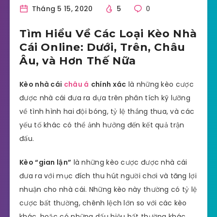
Tháng 5 15, 2020
5
0
Tìm Hiểu Về Các Loại Kèo Nhà
Cái Online: Dưới, Trên, Châu
Âu, và Hơn Thế Nữa
Kèo nhà cái
châu á
chính xác
là những kèo cược
được nhà cái đưa ra dựa trên phân tích kỹ lưỡng
về tình hình hai đội bóng, tỷ lệ thắng thua, và các
yếu tố khác có thể ảnh hưởng đến kết quả trận
đấu.
Kèo “gian lận”
là những kèo cược được nhà cái
đưa ra với mục đích thu hút người chơi và tăng lợi
nhuận cho nhà cái. Những kèo này thường có tỷ lệ
cược bất thường, chênh lệch lớn so với các kèo
khác, hoặc có những dấu hiệu bất thường khác.