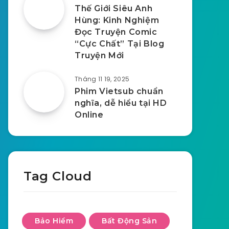
Thế Giới Siêu Anh
Hùng: Kinh Nghiệm
Đọc Truyện Comic
“Cực Chất” Tại Blog
Truyện Mới
Tháng 11 19, 2025
Phim Vietsub chuẩn
nghĩa, dễ hiểu tại HD
Online
Tag Cloud
Bảo Hiểm
Bất Động Sản