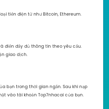
oại tiền điện tử như Bitcoin, Ethereum.
 điền đầy đủ thông tin theo yêu cầu.
ận giao dịch.
của bạn trong thời gian ngắn. Sau khi nạp
hật vào tài khoản Top7nhacai của bạn.