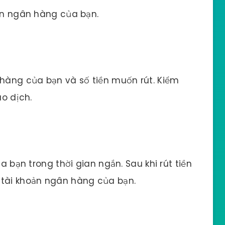
ai:
 nhập vào tài khoản của bạn.
 “Rút tiền”.
oản ngân hàng của bạn.