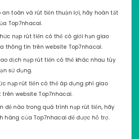
 hàng của bạn và số tiền muốn rút. Kiểm
ao dịch.
ủa bạn trong thời gian ngắn. Sau khi rút tiền
 tài khoản ngân hàng của bạn.
n toàn và rút tiền thuận lợi, hãy hoàn tất
của Top7nhacai.
ức nạp rút tiền có thể có giới hạn giao