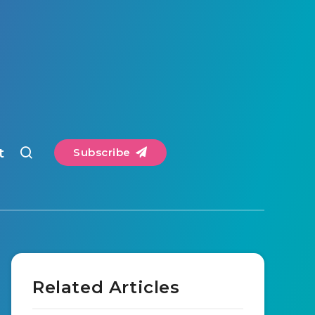
t
Subscribe
Related Articles