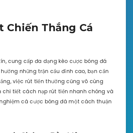
t Chiến Thắng Cá
 tín, cung cấp đa dạng kèo cược bóng đá
 hưởng những trận cầu đỉnh cao, bạn cần
thắng, việc rút tiền thưởng cũng vô cùng
n chi tiết cách nạp rút tiền nhanh chóng và
ải nghiệm cá cược bóng đá một cách thuận