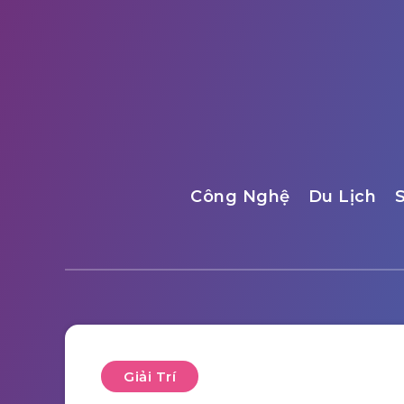
Công Nghệ
Du Lịch
Giải Trí