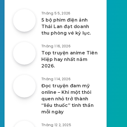
Tháng 5 5, 2026
5 bộ phim điện ảnh
Thái Lan đạt doanh
thu phòng vé kỷ lục.
Tháng 1 16, 2026
Top truyện anime Tiên
Hiệp hay nhất năm
2026.
Tháng 1 14, 2026
Đọc truyện đam mỹ
online – Khi một thói
quen nhỏ trở thành
“liều thuốc” tinh thần
mỗi ngày
Tháng 12 2, 2025