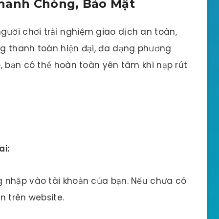
Nhanh Chóng, Bảo Mật
ời chơi trải nghiệm giao dịch an toàn,
g thanh toán hiện đại, đa dạng phương
, bạn có thể hoàn toàn yên tâm khi nạp rút
ai:
 nhập vào tài khoản của bạn. Nếu chưa có
n trên website.