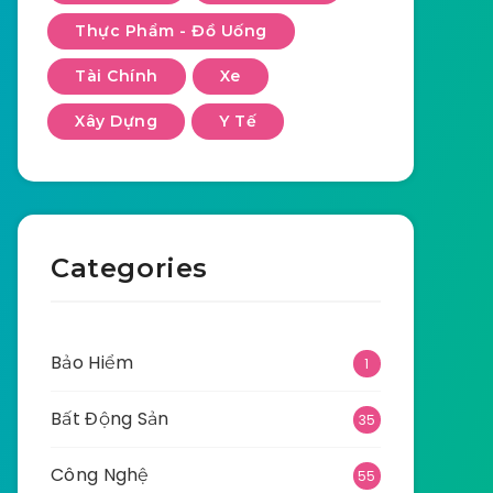
Thực Phẩm - Đồ Uống
Tài Chính
Xe
Xây Dựng
Y Tế
Categories
Bảo Hiểm
1
Bất Động Sản
35
Công Nghệ
55