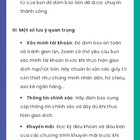
tử của bạn để đảm bảo tiền đã được chuyển
thành công.
III. Một số lưu ý quan trọng
Xác minh tài khoản:
Để đảm bảo an toàn
và tránh gian lận, Zowin có thể yêu cầu bạn
xác minh tài khoản trước khi thực hiện giao
dịch nạp/rút tiền. Hãy chuẩn bị sẵn các giấy tờ
cần thiết như chứng minh nhân dân, hộ chiếu,
sao kê ngân hàng,…
Thông tin chính xác:
Hãy đảm bảo cung
cấp thông tin chính xác và đầy đủ khi thực
hiện giao dịch.
Khuyến mãi:
Đọc kỹ điều khoản và điều kiện
của các chương trình khuyến mãi trước khi