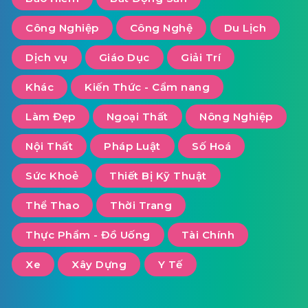
Công Nghiệp
Công Nghệ
Du Lịch
Dịch vụ
Giáo Dục
Giải Trí
Khác
Kiến Thức - Cẩm nang
Làm Đẹp
Ngoại Thất
Nông Nghiệp
Nội Thất
Pháp Luật
Số Hoá
Sức Khoẻ
Thiết Bị Kỹ Thuật
Thể Thao
Thời Trang
Thực Phẩm - Đồ Uống
Tài Chính
Xe
Xây Dựng
Y Tế