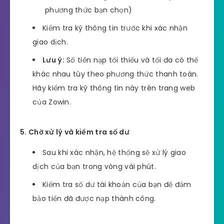
phương thức bạn chọn)
Kiểm tra kỹ thông tin trước khi xác nhận
giao dịch.
Lưu ý:
Số tiền nạp tối thiểu và tối đa có thể
khác nhau tùy theo phương thức thanh toán.
Hãy kiểm tra kỹ thông tin này trên trang web
của Zowin.
5. Chờ xử lý và kiểm tra số dư
Sau khi xác nhận, hệ thống sẽ xử lý giao
dịch của bạn trong vòng vài phút.
Kiểm tra số dư tài khoản của bạn để đảm
bảo tiền đã được nạp thành công.