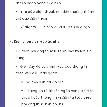
khoản ngân hàng của bạn.
Thẻ cào điện thoại:
Đổi tiền thưởng thành
thẻ cào điện thoại.
Ví điện tử:
Rút tiền về ví điện tử của bạn.
4. Điền thông tin và xác nhận
Chọn phương thức rút tiền bạn muốn sử
dụng
Điền đầy đủ và chính xác các thông tin
theo yêu cầu, bao gồm:
Số tiền bạn muốn rút
Thông tin tài khoản ngân hàng, số điện
thoại hoặc thông tin ví điện tử (tùy theo
phương thức bạn chọn)