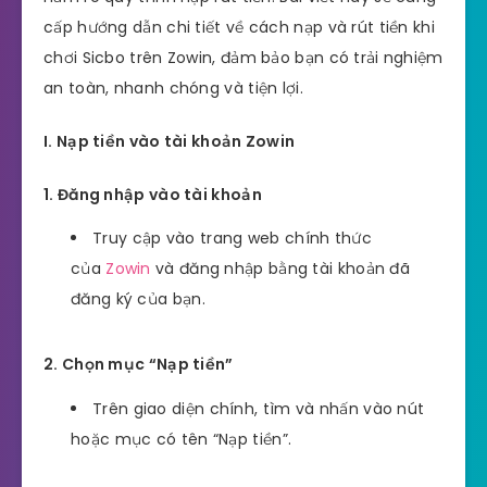
cấp hướng dẫn chi tiết về cách nạp và rút tiền khi
chơi Sicbo trên Zowin, đảm bảo bạn có trải nghiệm
an toàn, nhanh chóng và tiện lợi.
I. Nạp tiền vào tài khoản Zowin
1. Đăng nhập vào tài khoản
Truy cập vào trang web chính thức
của
Zowin
và đăng nhập bằng tài khoản đã
đăng ký của bạn.
2. Chọn mục “Nạp tiền”
Trên giao diện chính, tìm và nhấn vào nút
hoặc mục có tên “Nạp tiền”.