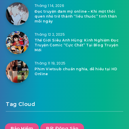
Tháng 1 14, 2026
Đọc truyện đam mỹ online – Khi một thói
quen nhỏ trở thành “liều thuốc” tinh thần
mỗi ngày
Tháng 12 2, 2025
Thế Giới Siêu Anh Hùng: Kinh Nghiệm Đọc
Truyện Comic “Cực Chất” Tại Blog Truyện
Mới
Tháng 11 19, 2025
Phim Vietsub chuẩn nghĩa, dễ hiểu tại HD
Online
Tag Cloud
Bảo Hiểm
Bất Động Sản