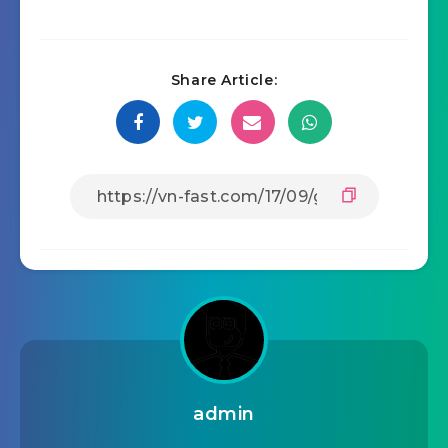
Share Article:
admin