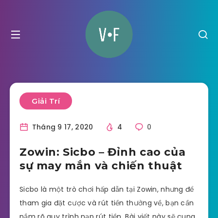
Giải Trí
Tháng 9 17, 2020
4
0
Zowin: Sicbo – Đỉnh cao của
sự may mắn và chiến thuật
Sicbo là một trò chơi hấp dẫn tại Zowin, nhưng để
tham gia đặt cược và rút tiền thưởng về, bạn cần
nắm rõ quy trình nạp rút tiền. Bài viết này sẽ cung