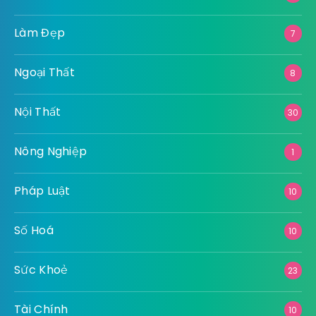
Làm Đẹp
7
Ngoại Thất
8
Nội Thất
30
Nông Nghiệp
1
Pháp Luật
10
Số Hoá
10
Sức Khoẻ
23
Tài Chính
10