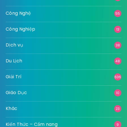
Công Nghệ
55
Công Nghiệp
13
Dịch vụ
38
Du Lịch
48
Giải Trí
636
Giáo Dục
10
Khác
23
Kiến Thức – Cẩm nang
9