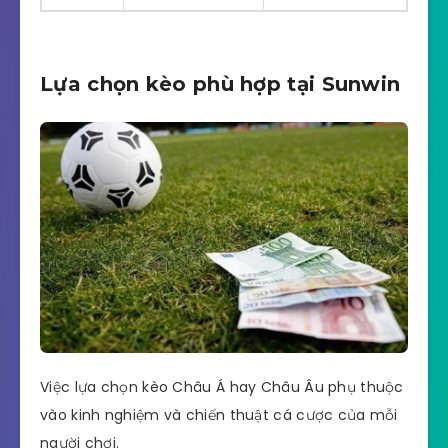
Lựa chọn kèo phù hợp tại Sunwin
Việc lựa chọn kèo Châu Á hay Châu Âu phụ thuộc
vào kinh nghiệm và chiến thuật cá cược của mỗi
người chơi.