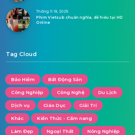
Tháng 11 19, 2025
Phim Vietsub chuẩn nghĩa, dễ hiểu tại HD
Online
Tag Cloud
Bảo Hiểm
Bất Động Sản
Công Nghiệp
Công Nghệ
Du Lịch
Dịch vụ
Giáo Dục
Giải Trí
Khác
Kiến Thức - Cẩm nang
Làm Đẹp
Ngoại Thất
Nông Nghiệp