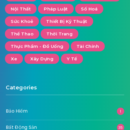
Nội Thất
Pháp Luật
Số Hoá
Sức Khoẻ
Thiết Bị Kỹ Thuật
Thể Thao
Thời Trang
Thực Phẩm - Đồ Uống
Tài Chính
Xe
Xây Dựng
Y Tế
Categories
Bảo Hiểm
1
Bất Động Sản
35