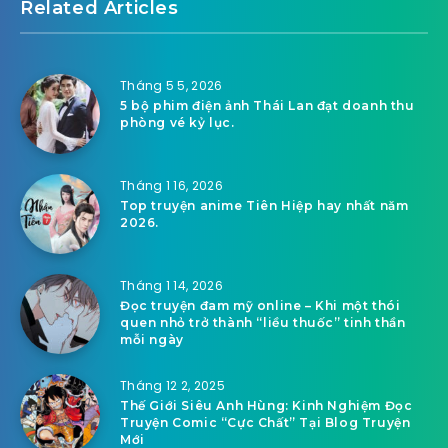
Related Articles
Tháng 5 5, 2026
5 bộ phim điện ảnh Thái Lan đạt doanh thu
phòng vé kỷ lục.
Tháng 1 16, 2026
Top truyện anime Tiên Hiệp hay nhất năm
2026.
Tháng 1 14, 2026
Đọc truyện đam mỹ online – Khi một thói
quen nhỏ trở thành “liều thuốc” tinh thần
mỗi ngày
Tháng 12 2, 2025
Thế Giới Siêu Anh Hùng: Kinh Nghiệm Đọc
Truyện Comic “Cực Chất” Tại Blog Truyện
Mới