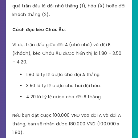
quả trận đấu là đội nhà thắng (1), hòa (X) hoặc đội
khách thắng (2).
Cách đọc kèo Châu Âu:
Ví dụ, trận đấu giữa đội A (chủ nhà) và đội B
(khách), kèo Châu Âu được hiển thị là 1.80 – 3.50
– 4.20.
1.80 là tỷ lệ cược cho đội A thắng.
3.50 là tỷ lệ cược cho hai đội hòa.
4.20 là tỷ lệ cược cho đội B thắng.
Nếu bạn đặt cược 100.000 VND vào đội A và đội A
thắng, bạn sẽ nhận được 180.000 VND (100.000 x
1.80).