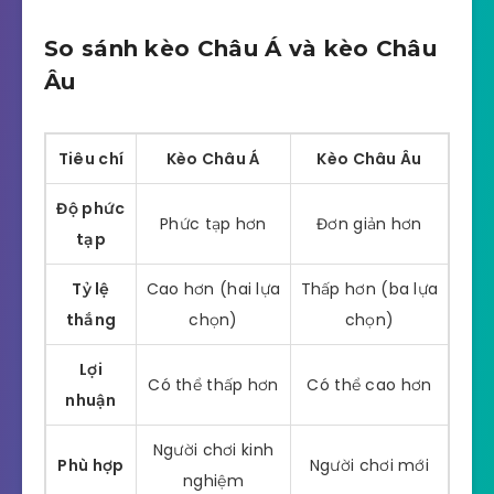
So sánh kèo Châu Á và kèo Châu
Âu
Tiêu chí
Kèo Châu Á
Kèo Châu Âu
Độ phức
Phức tạp hơn
Đơn giản hơn
tạp
Tỷ lệ
Cao hơn (hai lựa
Thấp hơn (ba lựa
thắng
chọn)
chọn)
Lợi
Có thể thấp hơn
Có thể cao hơn
nhuận
Người chơi kinh
Phù hợp
Người chơi mới
nghiệm