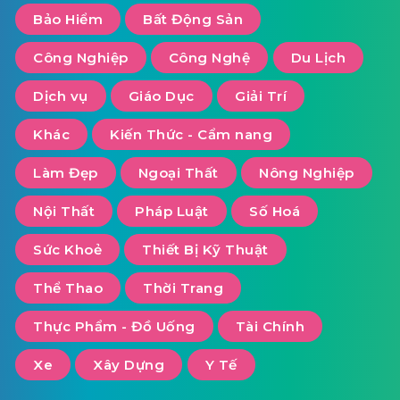
Bảo Hiểm
Bất Động Sản
Công Nghiệp
Công Nghệ
Du Lịch
Dịch vụ
Giáo Dục
Giải Trí
Khác
Kiến Thức - Cẩm nang
Làm Đẹp
Ngoại Thất
Nông Nghiệp
Nội Thất
Pháp Luật
Số Hoá
Sức Khoẻ
Thiết Bị Kỹ Thuật
Thể Thao
Thời Trang
Thực Phẩm - Đồ Uống
Tài Chính
Xe
Xây Dựng
Y Tế