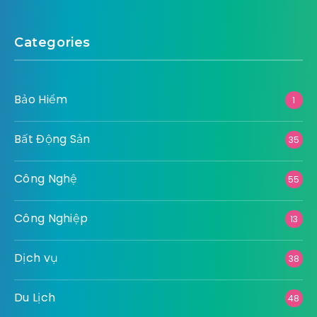
Categories
Bảo Hiểm
1
Bất Động Sản
35
Công Nghệ
55
Công Nghiệp
13
Dịch vụ
38
Du Lịch
48