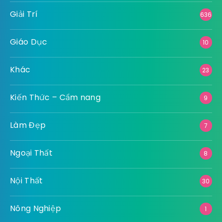
Giải Trí
636
Giáo Dục
10
Khác
23
Kiến Thức – Cẩm nang
9
Làm Đẹp
7
Ngoại Thất
8
Nội Thất
30
Nông Nghiệp
1