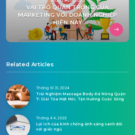
Tháng 9 20, 2022
VAI TRÒ QUAN TRỌNG CỦA
MARKETING VỚI DOANH NGHIỆP
HIỆN NAY
Related Articles
Tháng 10 31, 2024
Trải Nghiệm Massage Body Đá Nóng Quận
7: Giải Tỏa Mệt Mỏi, Tận Hưởng Cuộc Sống
Tháng 4 4, 2023
Lợi ích của kính chống ánh sáng xanh đối
với giấc ngủ