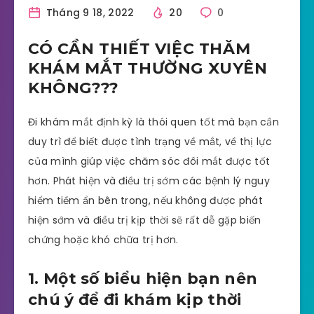
Tháng 9 18, 2022
20
0
CÓ CẦN THIẾT VIỆC THĂM
KHÁM MẮT THƯỜNG XUYÊN
KHÔNG???
Đi khám mắt định kỳ là thói quen tốt mà bạn cần
duy trì để biết được tình trạng về mắt, về thị lực
của mình giúp việc chăm sóc đôi mắt được tốt
hơn. Phát hiện và điều trị sớm các bệnh lý nguy
hiểm tiềm ẩn bên trong, nếu không được phát
hiện sớm và điều trị kịp thời sẽ rất dễ gặp biến
chứng hoặc khó chữa trị hơn.
1. Một số biểu hiện bạn nên
chú ý để đi khám kịp thời