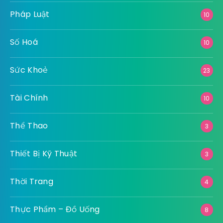
Pháp Luật
10
Số Hoá
10
Sức Khoẻ
23
Tài Chính
10
Thể Thao
3
Thiết Bị Kỹ Thuật
3
Thời Trang
4
Thực Phẩm – Đồ Uống
8