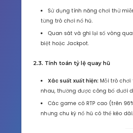
Sử dụng tính năng chơi thử miễn
từng trò chơi nổ hũ.
Quan sát và ghi lại số vòng qua
biệt hoặc Jackpot.
2.3. Tính toán tỷ lệ quay hũ
Xác suất xuất hiện:
Mỗi trò chơi 
nhau, thường được công bố dưới dạ
Các game có RTP cao (trên 96%)
nhưng chu kỳ nổ hũ có thể kéo dài