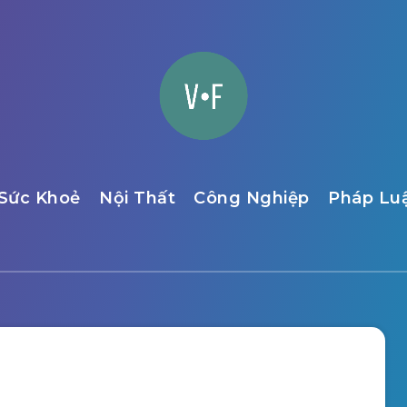
Sức Khoẻ
Nội Thất
Công Nghiệp
Pháp Lu