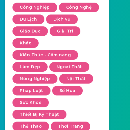
Công Nghiệp
Công Nghệ
Du Lịch
Dịch vụ
Giáo Dục
Giải Trí
Khác
Kiến Thức - Cẩm nang
Làm Đẹp
Ngoại Thất
Nông Nghiệp
Nội Thất
Pháp Luật
Số Hoá
Sức Khoẻ
Thiết Bị Kỹ Thuật
Thể Thao
Thời Trang