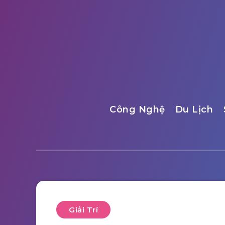
Công Nghệ
Du Lịch
Giải Trí