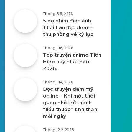
Tháng 5 5, 2026
5 bộ phim điện ảnh
Thái Lan đạt doanh
thu phòng vé kỷ lục.
Tháng 1 16, 2026
Top truyện anime Tiên
Hiệp hay nhất năm
2026.
Tháng 1 14, 2026
Đọc truyện đam mỹ
online – Khi một thói
quen nhỏ trở thành
“liều thuốc” tinh thần
mỗi ngày
Tháng 12 2, 2025