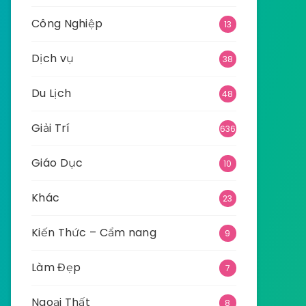
Công Nghiệp
13
Dịch vụ
38
Du Lịch
48
Giải Trí
636
Giáo Dục
10
Khác
23
Kiến Thức – Cẩm nang
9
Làm Đẹp
7
Ngoại Thất
8