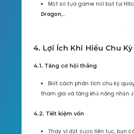
Một số tựa game nổi bật tại Hit
Dragon
,…
4. Lợi Ích Khi Hiểu Chu K
4.1. Tăng cơ hội thắng
Biết cách phân tích chu kỳ qua
tham gia và tăng khả năng nhận J
4.2. Tiết kiệm vốn
Thay vì đặt cược liên tục, bạn 