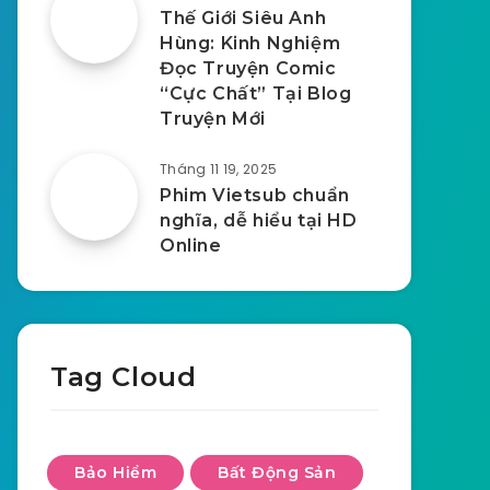
Thế Giới Siêu Anh
Hùng: Kinh Nghiệm
Đọc Truyện Comic
“Cực Chất” Tại Blog
Truyện Mới
Tháng 11 19, 2025
Phim Vietsub chuẩn
nghĩa, dễ hiểu tại HD
Online
Tag Cloud
Bảo Hiểm
Bất Động Sản