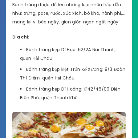
Bánh tráng được đổ lên nhưng loại nhân hấp dẫn
như: trứng, pate, ruốc, xúc xích, bò khô, hành phi,…
mang lại vị béo ngậy, gion giòn ngon ngất ngây.
Địa chỉ:
Bánh tráng kẹp Dì Hoa: 62/2A Núi Thành,
quận Hải Châu
Bánh tráng kẹp kiệt Trần Kế Xương: 9/3 Đoàn
Thị Điểm, quận Hải Châu
Bánh tráng kẹp Dì Hoàng: K142/46/09 Điện
Biên Phủ, quận Thanh Khê