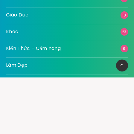
Giáo Dục
10
Khác
23
Kiến Thức – Cẩm nang
9
Làm Đẹp
7
Ngoại Thất
8
Nội Thất
30
Nông Nghiệp
1
Pháp Luật
10