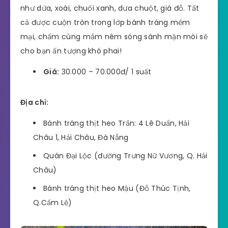
như dứa, xoài, chuối xanh, dưa chuột, giá đỗ. Tất
cả được cuộn tròn trong lớp bánh tráng mềm
mại, chấm cùng mắm nêm sóng sánh mặn mòi sẽ
cho bạn ấn tượng khó phai!
Giá:
30.000 – 70.000đ/ 1 suất
Địa chỉ:
Bánh tráng thịt heo Trần: 4 Lê Duẩn, Hải
Châu 1, Hải Châu, Đà Nẵng
Quán Đại Lộc (đường Trưng Nữ Vương, Q. Hải
Châu)
Bánh tráng thịt heo Mậu (Đỗ Thúc Tịnh,
Q.Cẩm Lệ)