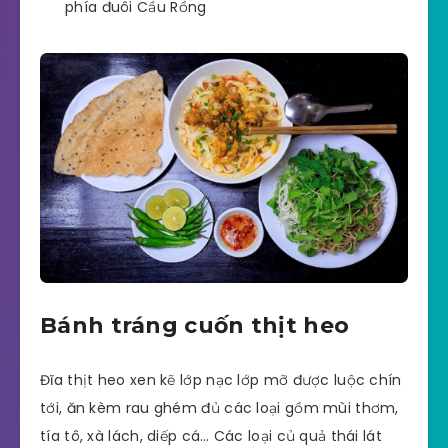
phía đuôi Cầu Rồng
Bánh tráng cuốn thịt heo
Đĩa thịt heo xen kẽ lớp nạc lớp mỡ được luộc chín
tới, ăn kèm rau ghém đủ các loại gồm mùi thơm,
tía tô, xà lách, diếp cá… Các loại củ quả thái lát