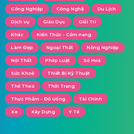
Công Nghiệp
Công Nghệ
Du Lịch
Dịch vụ
Giáo Dục
Giải Trí
Khác
Kiến Thức - Cẩm nang
Làm Đẹp
Ngoại Thất
Nông Nghiệp
Nội Thất
Pháp Luật
Số Hoá
Sức Khoẻ
Thiết Bị Kỹ Thuật
Thể Thao
Thời Trang
Thực Phẩm - Đồ Uống
Tài Chính
Xe
Xây Dựng
Y Tế