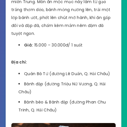
miền Trung. Món ăn mộc mạc này làm từ gạo
trắng thơm dẻo, bánh mỏng nướng lên, trải một
lớp bánh ướt, phết lên chút mỡ hành, khi ăn gấp
đôi và đập đà, chấm kèm mắm nêm đậm đà
tuyệt ngon.
Giá:
15.000 – 30.000đ/ 1 suất
Địa chỉ:
Quán Bà Tứ (đường Lê Duẩn, Q. Hải Châu)
Bánh đập (đường Triệu Nữ Vương, Q. Hải
Châu)
Bánh bèo & Bánh đập (đường Phan Chu
Trinh, Q. Hải Châu)