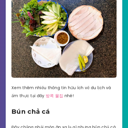
Xem thêm nhiều thông tin hữu ích về du lịch và
ẩm thực tại đây
방콕 물집
nhé!
Bún chả cá
Đây chẳng phải món ăn xa lạ gì nhưng bún chả cá