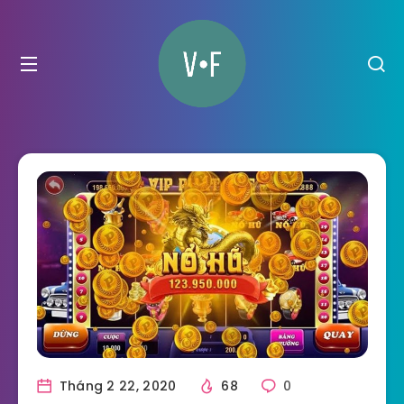
Tháng 2 22, 2020
68
0