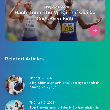
Tháng 2 24, 2020
Hành Trình Thú Vị Tại Thế Giới Cá
Cược Điền Kinh
Related Articles
Tháng 5 5, 2026
5 bộ phim điện ảnh Thái Lan đạt doanh thu
phòng vé kỷ lục.
Tháng 1 16, 2026
Top truyện anime Tiên Hiệp hay nhất năm