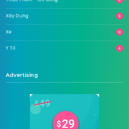
Xây Dựng
9
Xe
10
Y Tế
4
Advertising