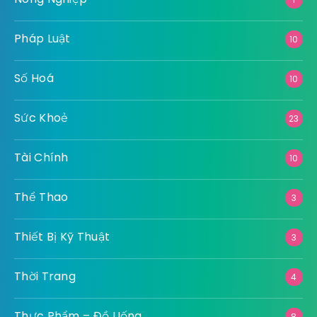
Pháp Luật
10
Số Hoá
10
Sức Khoẻ
23
Tài Chính
10
Thể Thao
3
Thiết Bị Kỹ Thuật
3
Thời Trang
4
Thực Phẩm – Đồ Uống
8