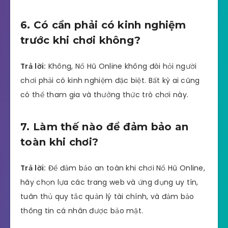
6. Có cần phải có kinh nghiệm
trước khi chơi không?
Trả lời:
Không, Nổ Hũ Online không đòi hỏi người
chơi phải có kinh nghiệm đặc biệt. Bất kỳ ai cũng
có thể tham gia và thưởng thức trò chơi này.
7. Làm thế nào để đảm bảo an
toàn khi chơi?
Trả lời:
Để đảm bảo an toàn khi chơi Nổ Hũ Online,
hãy chọn lựa các trang web và ứng dụng uy tín,
tuân thủ quy tắc quản lý tài chính, và đảm bảo
thông tin cá nhân được bảo mật.