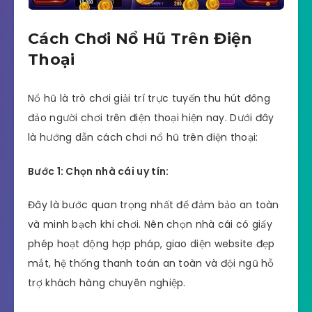
Cách Chơi Nổ Hũ Trên Điện
Thoại
Nổ hũ là trò chơi giải trí trực tuyến thu hút đông
đảo người chơi trên điện thoại hiện nay. Dưới đây
là hướng dẫn cách chơi nổ hũ trên điện thoại:
Bước 1: Chọn nhà cái uy tín:
Đây là bước quan trọng nhất để đảm bảo an toàn
và minh bạch khi chơi. Nên chọn nhà cái có giấy
phép hoạt động hợp pháp, giao diện website đẹp
mắt, hệ thống thanh toán an toàn và đội ngũ hỗ
trợ khách hàng chuyên nghiệp.