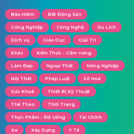
Bảo Hiểm
Bất Động Sản
Công Nghiệp
Công Nghệ
Du Lịch
Dịch vụ
Giáo Dục
Giải Trí
Khác
Kiến Thức - Cẩm nang
Làm Đẹp
Ngoại Thất
Nông Nghiệp
Nội Thất
Pháp Luật
Số Hoá
Sức Khoẻ
Thiết Bị Kỹ Thuật
Thể Thao
Thời Trang
Thực Phẩm - Đồ Uống
Tài Chính
Xe
Xây Dựng
Y Tế