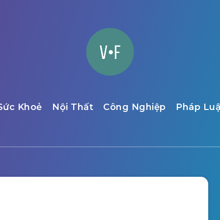
Sức Khoẻ
Nội Thất
Công Nghiệp
Pháp Luậ