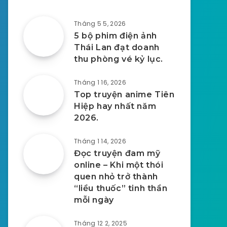
Tháng 5 5, 2026
5 bộ phim điện ảnh
Thái Lan đạt doanh
thu phòng vé kỷ lục.
Tháng 1 16, 2026
Top truyện anime Tiên
Hiệp hay nhất năm
2026.
Tháng 1 14, 2026
Đọc truyện đam mỹ
online – Khi một thói
quen nhỏ trở thành
“liều thuốc” tinh thần
mỗi ngày
Tháng 12 2, 2025