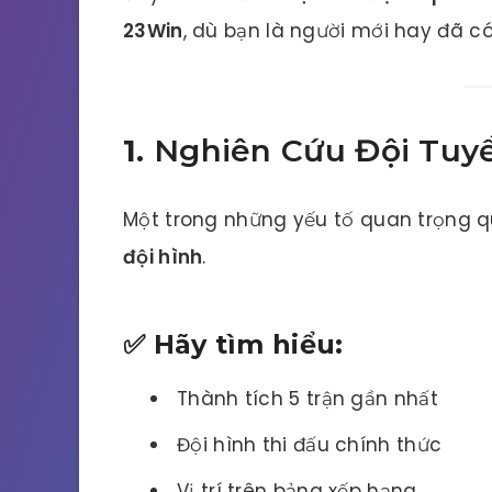
23Win
, dù bạn là người mới hay đã c
1.
Nghiên Cứu Đội Tuy
Một trong những yếu tố quan trọng qu
đội hình
.
✅ Hãy tìm hiểu:
Thành tích 5 trận gần nhất
Đội hình thi đấu chính thức
Vị trí trên bảng xếp hạng