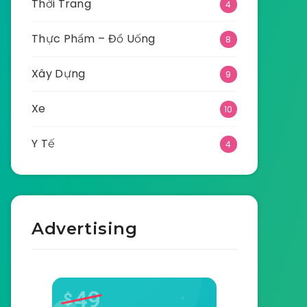
Thời Trang
4
Thực Phẩm – Đồ Uống
8
Xây Dựng
9
Xe
10
Y Tế
4
Advertising