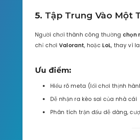
5.
Tập Trung Vào Một 
Người chơi thành công thường
chọn 
chỉ chơi
Valorant
, hoặc
LoL
, thay vì
Ưu điểm:
Hiểu rõ meta (lối chơi thịnh hàn
Dễ nhận ra kèo sai của nhà cái
Phân tích trận đấu dễ dàng, cượ