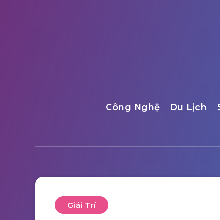
Công Nghệ
Du Lịch
Giải Trí