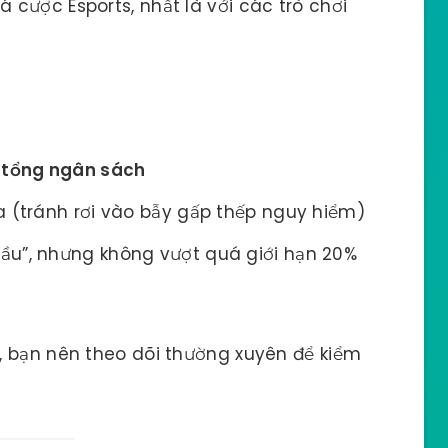
 cược Esports, nhất là với các trò chơi
 tổng ngân sách
a (tránh rơi vào bẫy gấp thếp nguy hiểm)
ầu”, nhưng không vượt quá giới hạn 20%
, bạn nên theo dõi thường xuyên để kiểm