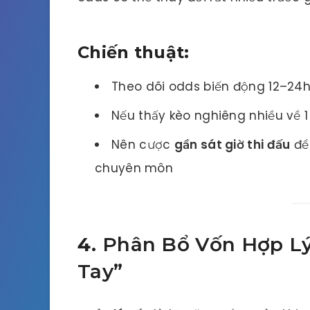
Chiến thuật:
Theo dõi odds biến động 12–24h
Nếu thấy kèo nghiêng nhiều về 1
Nên cược
gần sát giờ thi đấu
để 
chuyên môn
4.
Phân Bổ Vốn Hợp Lý
Tay”