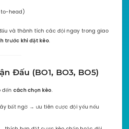
d-to-head)
i đấu và thành tích các đội ngay trong giao
ch trước khi đặt kèo
.
ận Đấu (BO1, BO3, BO5)
p đến
cách chọn kèo
.
 gây bất ngờ → ưu tiên cược đội yếu nếu
 → thích hợp đặt cược kèo chấp hoặc đội