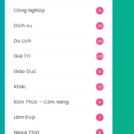
Công Nghiệp
13
Dịch vụ
38
Du Lịch
48
Giải Trí
636
Giáo Dục
10
Khác
23
Kiến Thức – Cẩm nang
9
Làm Đẹp
7
Ngoại Thất
8