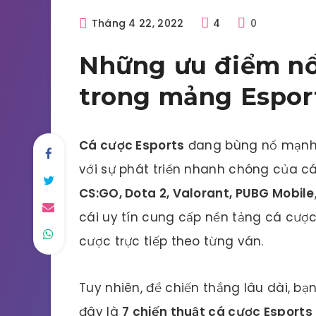
Tháng 4 22, 2022
4
0
Những ưu điểm nổ
trong mảng Espor
Cá cược Esports
đang bùng nổ mạnh m
với sự phát triển nhanh chóng của 
CS:GO, Dota 2, Valorant, PUBG Mobile
cái uy tín cung cấp nền tảng cá cược E
cược trực tiếp theo từng ván.
Tuy nhiên, để chiến thắng lâu dài, b
đây là
7 chiến thuật cá cược Esports 