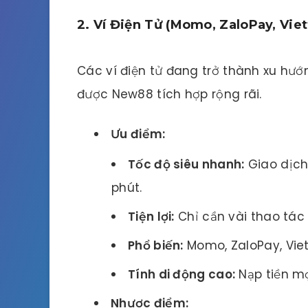
2. Ví Điện Tử (Momo, ZaloPay, Viet
Các ví điện tử đang trở thành xu hướ
được New88 tích hợp rộng rãi.
Ưu điểm:
Tốc độ siêu nhanh:
Giao dịch 
phút.
Tiện lợi:
Chỉ cần vài thao tác 
Phổ biến:
Momo, ZaloPay, Viet
Tính di động cao:
Nạp tiền mọ
Nhược điểm: