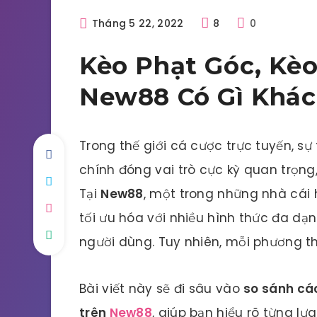
Tháng 5 22, 2022
8
0
Kèo Phạt Góc, Kèo
New88 Có Gì Khác
Trong thế giới cá cược trực tuyến, sự 
chính đóng vai trò cực kỳ quan trọng,
Tại
New88
, một trong những nhà cái 
tối ưu hóa với nhiều hình thức đa dạ
người dùng. Tuy nhiên, mỗi phương t
Bài viết này sẽ đi sâu vào
so sánh các
trên
New88
, giúp bạn hiểu rõ từng lự