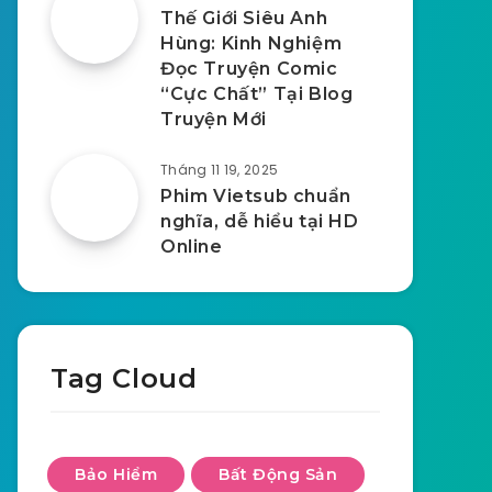
Thế Giới Siêu Anh
Hùng: Kinh Nghiệm
Đọc Truyện Comic
“Cực Chất” Tại Blog
Truyện Mới
Tháng 11 19, 2025
Phim Vietsub chuẩn
nghĩa, dễ hiểu tại HD
Online
Tag Cloud
Bảo Hiểm
Bất Động Sản