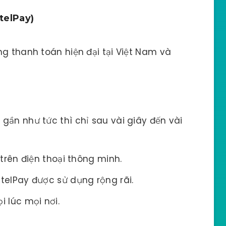
telPay)
ng thanh toán hiện đại tại Việt Nam và
gần như tức thì chỉ sau vài giây đến vài
trên điện thoại thông minh.
telPay được sử dụng rộng rãi.
i lúc mọi nơi.