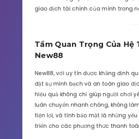
giao dịch tài chính của mình trong 
Tầm Quan Trọng Của Hệ T
New88
New88, với uy tín được khẳng định q
đặt sự minh bạch và an toàn giao dịc
hiệu quả không chỉ giúp người chơi
luân chuyển nhanh chóng, không làm 
tiện lợi, và tính bảo mật là những y
triển cho các phương thức thanh toá