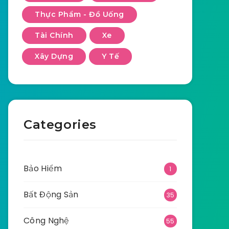
Thực Phẩm - Đồ Uống
Tài Chính
Xe
Xây Dựng
Y Tế
Categories
Bảo Hiểm
1
Bất Động Sản
35
Công Nghệ
55