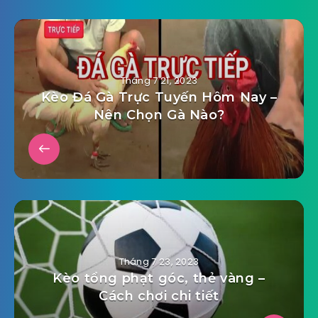
Tháng 7 21, 2023
Kèo Đá Gà Trực Tuyến Hôm Nay –
Nên Chọn Gà Nào?
Tháng 7 23, 2023
Kèo tổng phạt góc, thẻ vàng –
Cách chơi chi tiết