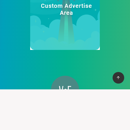
Cung cấp thệ thống PBN mạnh mẽ giúp bạn có cơ vào top
nhanh chống, với hơn 100+ domain VN , và domain quốc tế, hỗ
trợ 30+ lĩnh vực khác nhau.