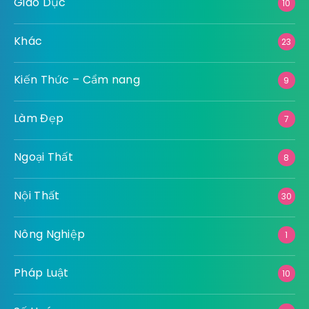
Giáo Dục
10
Khác
23
Kiến Thức – Cẩm nang
9
Làm Đẹp
7
Ngoại Thất
8
Nội Thất
30
Nông Nghiệp
1
Pháp Luật
10