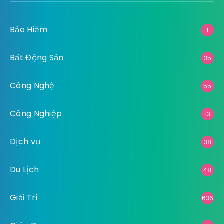
Bảo Hiểm
1
Bất Động Sản
35
Công Nghệ
55
Công Nghiệp
13
Dịch vụ
38
Du Lịch
48
Giải Trí
636