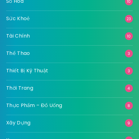
Số Hoá
10
Sức Khoẻ
23
Tài Chính
10
Thể Thao
3
Thiết Bị Kỹ Thuật
3
Thời Trang
4
Thực Phẩm – Đồ Uống
8
Xây Dựng
9