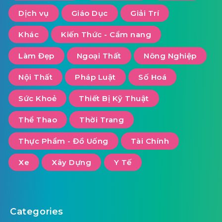
Dịch vụ
Giáo Dục
Giải Trí
Khác
Kiến Thức - Cẩm nang
Làm Đẹp
Ngoại Thất
Nông Nghiệp
Nội Thất
Pháp Luật
Số Hoá
Sức Khoẻ
Thiết Bị Kỹ Thuật
Thể Thao
Thời Trang
Thực Phẩm - Đồ Uống
Tài Chính
Xe
Xây Dựng
Y Tế
Categories