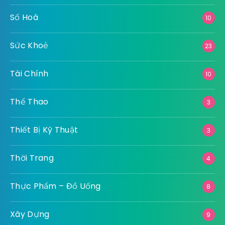
Số Hoá
10
Sức Khoẻ
23
Tài Chính
10
Thể Thao
3
Thiết Bị Kỹ Thuật
3
Thời Trang
4
Thực Phẩm – Đồ Uống
8
Xây Dựng
9