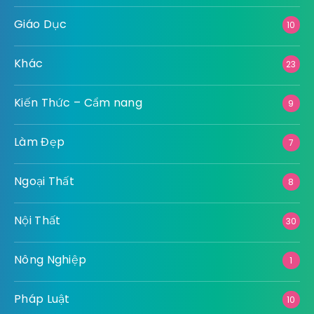
Giáo Dục
10
Khác
23
Kiến Thức – Cẩm nang
9
Làm Đẹp
7
Ngoại Thất
8
Nội Thất
30
Nông Nghiệp
1
Pháp Luật
10