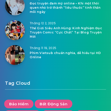
Đọc truyện đam mỹ online – Khi một thói
quen nhỏ trở thành “liều thuốc” tinh thần
mỗi ngày
Tháng 12 2, 2025
Thế Giới Siêu Anh Hùng: Kinh Nghiệm Đọc
Truyện Comic “Cực Chất” Tại Blog Truyện
Mới
Tháng 11 19, 2025
Phim Vietsub chuẩn nghĩa, dễ hiểu tại HD
Online
Tag Cloud
Bảo Hiểm
Bất Động Sản