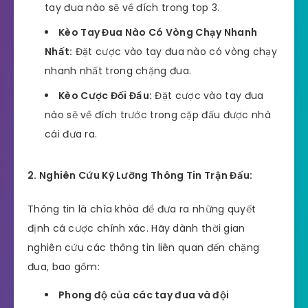
tay đua nào sẽ về đích trong top 3.
Kèo Tay Đua Nào Có Vòng Chạy Nhanh
Nhất:
Đặt cược vào tay đua nào có vòng chạy
nhanh nhất trong chặng đua.
Kèo Cược Đối Đầu:
Đặt cược vào tay đua
nào sẽ về đích trước trong cặp đấu được nhà
cái đưa ra.
2. Nghiên Cứu Kỹ Lưỡng Thông Tin Trận Đấu:
Thông tin là chìa khóa để đưa ra những quyết
định cá cược chính xác. Hãy dành thời gian
nghiên cứu các thông tin liên quan đến chặng
đua, bao gồm:
Phong độ của các tay đua và đội