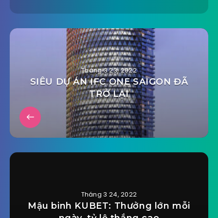
Tháng 3 23, 2022
SIÊU DỰ ÁN IFC ONE SAIGON ĐÃ
TRỞ LẠI
Tháng 3 24, 2022
Mậu binh KUBET: Thưởng lớn mỗi
ngày, tỷ lệ thắng cao