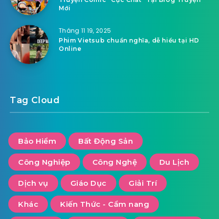
Mới
Tháng 11 19, 2025
Phim Vietsub chuẩn nghĩa, dễ hiểu tại HD
Online
Tag Cloud
Bảo Hiểm
Bất Động Sản
Công Nghiệp
Công Nghệ
Du Lịch
Dịch vụ
Giáo Dục
Giải Trí
Khác
Kiến Thức - Cẩm nang