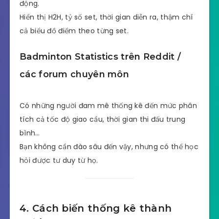
động.
Hiển thị H2H, tỷ số set, thời gian diễn ra, thậm chí
cả biểu đồ điểm theo từng set.
Badminton Statistics trên Reddit /
các forum chuyên môn
Có những người đam mê thống kê đến mức phân
tích cả tốc độ giao cầu, thời gian thi đấu trung
bình…
Bạn không cần đào sâu đến vậy, nhưng có thể học
hỏi được tư duy từ họ.
4. Cách biến thống kê thành