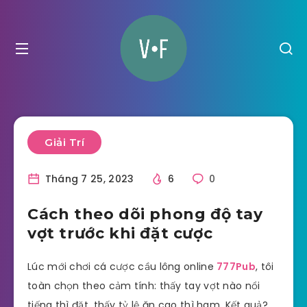
Giải Trí
Tháng 7 25, 2023
6
0
Cách theo dõi phong độ tay
vợt trước khi đặt cược
Lúc mới chơi cá cược cầu lông online
777Pub
, tôi
toàn chọn theo cảm tính: thấy tay vợt nào nổi
tiếng thì đặt, thấy tỷ lệ ăn cao thì ham. Kết quả?