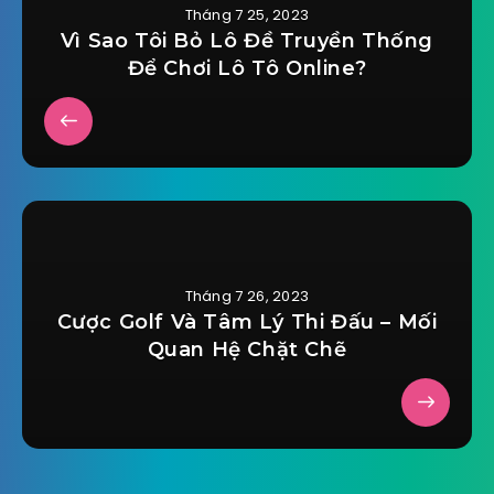
Tháng 7 25, 2023
Vì Sao Tôi Bỏ Lô Đề Truyền Thống
Để Chơi Lô Tô Online?
Tháng 7 26, 2023
Cược Golf Và Tâm Lý Thi Đấu – Mối
Quan Hệ Chặt Chẽ