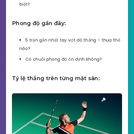
biệt?
Phong độ gần đây:
5 trận gần nhất tay vợt đó thắng – thua thế
nào?
Có chuỗi phong độ ổn định không?
Tỷ lệ thắng trên từng mặt sân: