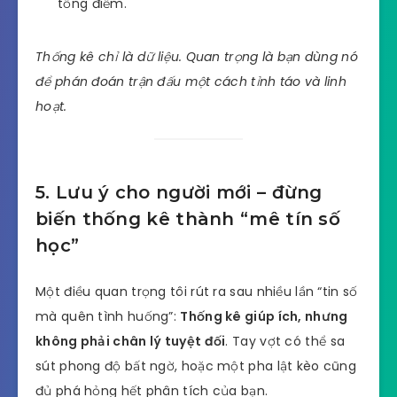
tổng điểm.
Thống kê chỉ là dữ liệu. Quan trọng là bạn dùng nó
để phán đoán trận đấu một cách tỉnh táo và linh
hoạt.
5. Lưu ý cho người mới – đừng
biến thống kê thành “mê tín số
học”
Một điều quan trọng tôi rút ra sau nhiều lần “tin số
mà quên tình huống”:
Thống kê giúp ích, nhưng
không phải chân lý tuyệt đối
. Tay vợt có thể sa
sút phong độ bất ngờ, hoặc một pha lật kèo cũng
đủ phá hỏng hết phân tích của bạn.