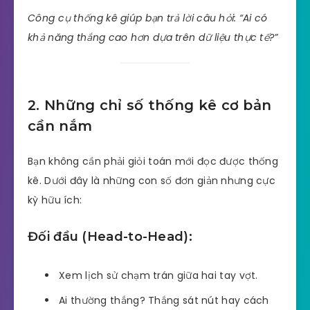
Công cụ thống kê giúp bạn trả lời câu hỏi: “Ai có
khả năng thắng cao hơn dựa trên dữ liệu thực tế?”
2. Những chỉ số thống kê cơ bản
cần nắm
Bạn không cần phải giỏi toán mới đọc được thống
kê. Dưới đây là những con số đơn giản nhưng cực
kỳ hữu ích:
Đối đầu (Head-to-Head):
Xem lịch sử chạm trán giữa hai tay vợt.
Ai thường thắng? Thắng sát nút hay cách