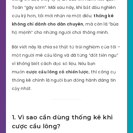
Toàn “gãy sớm”. Mãi sau này, khi bắt đầu nghiên
cứu kỹ hơn, tôi mới nhận ra một điều:
thống kê
không chỉ dành cho dân chuyên
, mà còn là “bùa
hộ mệnh” cho những người chơi thông minh.
Bài viết này là chia sẻ thật từ trải nghiệm của tôi –
một người mê cầu lông và đã từng “đốt tiền ngu”
vì không biết cách đọc số liệu. Nếu bạn
muốn
cược cầu lông có chiến lược
, thì công cụ
thống kê chính là người bạn đồng hành đáng tin
cậy nhất.
1. Vì sao cần dùng thống kê khi
cược cầu lông?