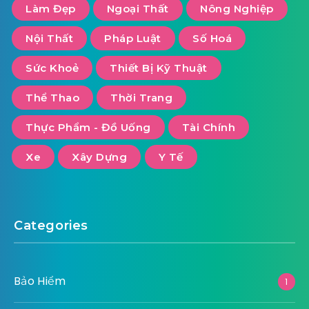
Làm Đẹp
Ngoại Thất
Nông Nghiệp
Nội Thất
Pháp Luật
Số Hoá
Sức Khoẻ
Thiết Bị Kỹ Thuật
Thể Thao
Thời Trang
Thực Phẩm - Đồ Uống
Tài Chính
Xe
Xây Dựng
Y Tế
Categories
Bảo Hiểm
1