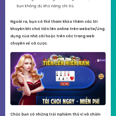
bạn không đủ khả năng chi trả.
Ngoài ra, bạn có thể tham khảo thêm các lời
khuyên khi chơi tiến lên online trên website/ứng
dụng của nhà cái hoặc trên các trang web
chuyên về cá cược.
Chúc bạn có những trải nghiệm thú vị và chiến