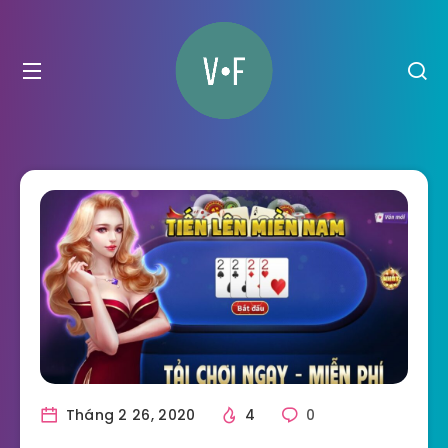
Tháng 2 26, 2020
4
0