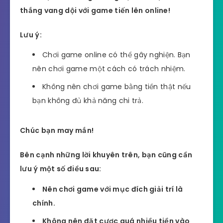
thắng vang dội với game tiến lên online!
Lưu ý:
Chơi game online có thể gây nghiện. Bạn
nên chơi game một cách có trách nhiệm.
Không nên chơi game bằng tiền thật nếu
bạn không đủ khả năng chi trả.
Chúc bạn may mắn!
Bên cạnh những lời khuyên trên, bạn cũng cần
lưu ý một số điều sau:
Nên chơi game với mục đích giải trí là
chính.
Không nên đặt cược quá nhiều tiền vào