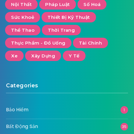
Nội Thất
Pháp Luật
Số Hoá
Sức Khoẻ
Thiết Bị Kỹ Thuật
Thể Thao
Thời Trang
Thực Phẩm - Đồ Uống
Tài Chính
Xe
Xây Dựng
Y Tế
Categories
Bảo Hiểm
1
Bất Động Sản
35