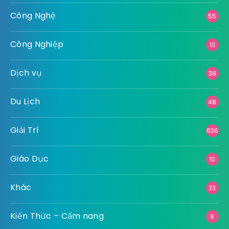
Công Nghệ
55
Công Nghiệp
13
Dịch vụ
38
Du Lịch
48
Giải Trí
636
Giáo Dục
10
Khác
23
Kiến Thức – Cẩm nang
9