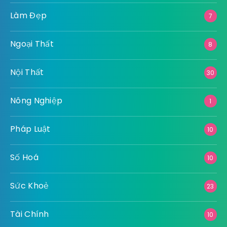
Làm Đẹp
7
Ngoại Thất
8
Nội Thất
30
Nông Nghiệp
1
Pháp Luật
10
Số Hoá
10
Sức Khoẻ
23
Tài Chính
10