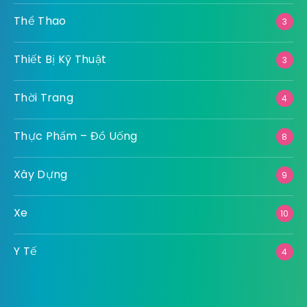
Thể Thao
3
Thiết Bị Kỹ Thuật
3
Thời Trang
4
Thực Phẩm – Đồ Uống
8
Xây Dựng
9
Xe
10
Y Tế
4