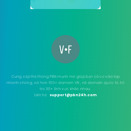
Cung cấp thệ thống PBN mạnh mẽ giúp bạn có cơ vào top
nhanh chống, với hơn 100+ domain VN , và domain quốc tế, hỗ
trợ 30+ lĩnh vực khác nhau.
Liên hệ :
support@pbn24h.com