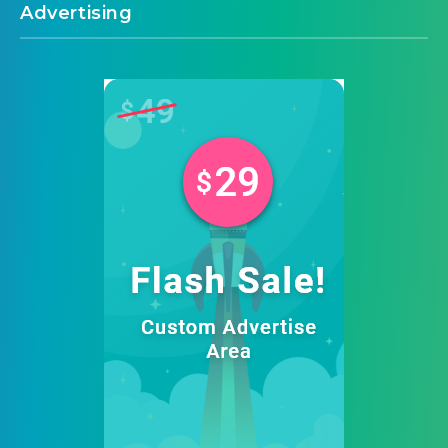
Advertising