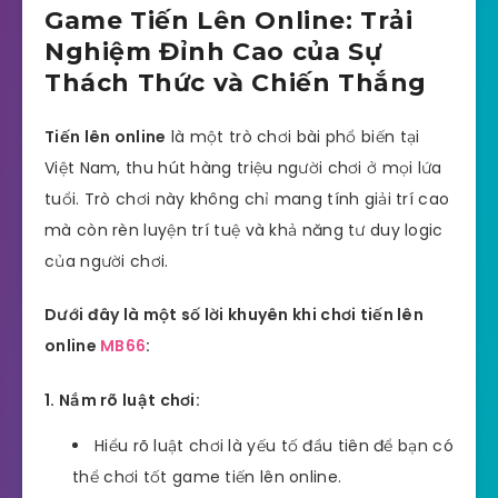
Game Tiến Lên Online: Trải
Nghiệm Đỉnh Cao của Sự
Thách Thức và Chiến Thắng
Tiến lên online
là một trò chơi bài phổ biến tại
Việt Nam, thu hút hàng triệu người chơi ở mọi lứa
tuổi. Trò chơi này không chỉ mang tính giải trí cao
mà còn rèn luyện trí tuệ và khả năng tư duy logic
của người chơi.
Dưới đây là một số lời khuyên khi chơi tiến lên
online
MB66
:
1. Nắm rõ luật chơi:
Hiểu rõ luật chơi là yếu tố đầu tiên để bạn có
thể chơi tốt game tiến lên online.