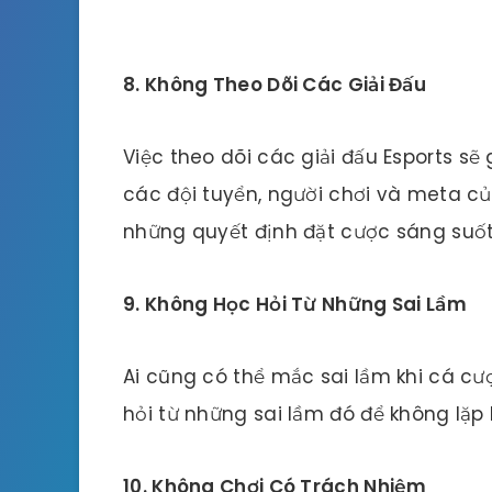
8. Không Theo Dõi Các Giải Đấu
Việc theo dõi các giải đấu Esports sẽ
các đội tuyển, người chơi và meta của
những quyết định đặt cược sáng suốt
9. Không Học Hỏi Từ Những Sai Lầm
Ai cũng có thể mắc sai lầm khi cá cượ
hỏi từ những sai lầm đó để không lặp 
10. Không Chơi Có Trách Nhiệm