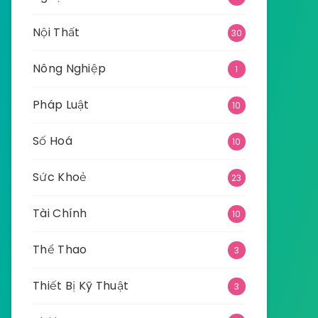
Nội Thất
30
Nông Nghiệp
1
Pháp Luật
10
Số Hoá
10
Sức Khoẻ
23
Tài Chính
10
Thể Thao
3
Thiết Bị Kỹ Thuật
3