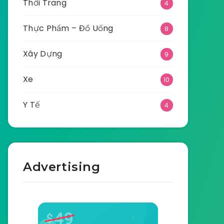
Thời Trang
4
Thực Phẩm – Đồ Uống
8
Xây Dựng
9
Xe
10
Y Tế
4
Advertising