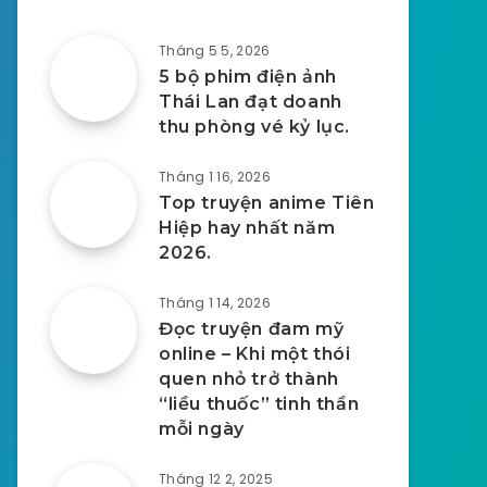
Tháng 5 5, 2026
5 bộ phim điện ảnh
Thái Lan đạt doanh
thu phòng vé kỷ lục.
Tháng 1 16, 2026
Top truyện anime Tiên
Hiệp hay nhất năm
2026.
Tháng 1 14, 2026
Đọc truyện đam mỹ
online – Khi một thói
quen nhỏ trở thành
“liều thuốc” tinh thần
mỗi ngày
Tháng 12 2, 2025