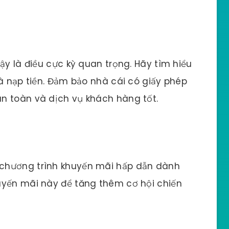
ậy là điều cực kỳ quan trọng. Hãy tìm hiểu
và nạp tiền. Đảm bảo nhà cái có giấy phép
n toàn và dịch vụ khách hàng tốt.
chương trình khuyến mãi hấp dẫn dành
uyến mãi này để tăng thêm cơ hội chiến