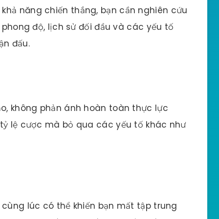
khả năng chiến thắng, bạn cần nghiên cứu
, phong độ, lịch sử đối đầu và các yếu tố
ận đấu.
ảo, không phản ánh hoàn toàn thực lực
 tỷ lệ cược mà bỏ qua các yếu tố khác như
 cùng lúc có thể khiến bạn mất tập trung