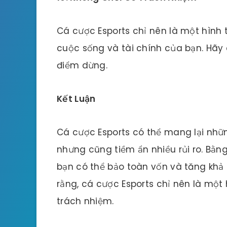
Cá cược Esports chỉ nên là một hình 
cuộc sống và tài chính của bạn. Hãy
điểm dừng.
Kết Luận
Cá cược Esports có thể mang lại những
nhưng cũng tiềm ẩn nhiều rủi ro. Bằn
bạn có thể bảo toàn vốn và tăng khả
rằng, cá cược Esports chỉ nên là một 
trách nhiệm.