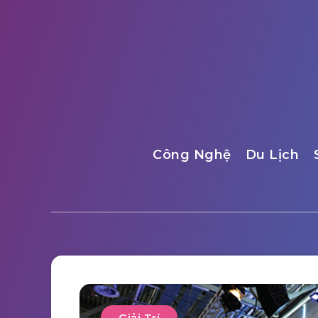
Công Nghệ
Du Lịch
Giải Trí