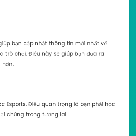
 giúp bạn cập nhật thông tin mới nhất về
 trò chơi. Điều này sẽ giúp bạn đưa ra
 hơn.
c Esports. Điều quan trọng là bạn phải học
lại chúng trong tương lai.