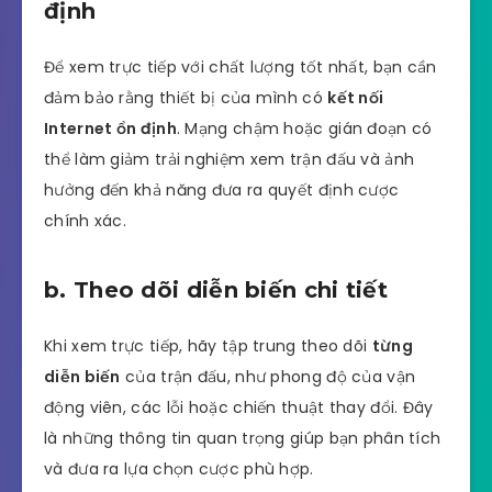
định
Để xem trực tiếp với chất lượng tốt nhất, bạn cần
đảm bảo rằng thiết bị của mình có
kết nối
Internet ổn định
. Mạng chậm hoặc gián đoạn có
thể làm giảm trải nghiệm xem trận đấu và ảnh
hưởng đến khả năng đưa ra quyết định cược
chính xác.
b. Theo dõi diễn biến chi tiết
Khi xem trực tiếp, hãy tập trung theo dõi
từng
diễn biến
của trận đấu, như phong độ của vận
động viên, các lỗi hoặc chiến thuật thay đổi. Đây
là những thông tin quan trọng giúp bạn phân tích
và đưa ra lựa chọn cược phù hợp.