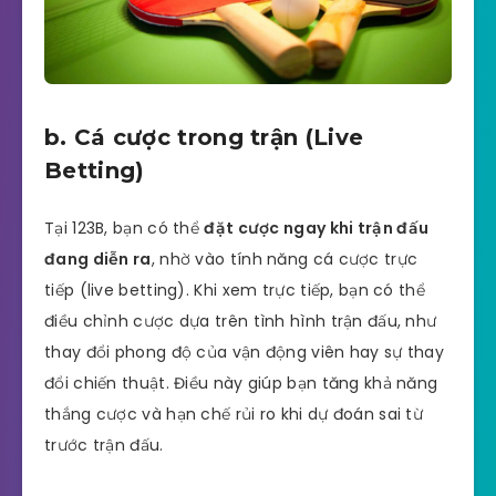
b. Cá cược trong trận (Live
Betting)
Tại 123B, bạn có thể
đặt cược ngay khi trận đấu
đang diễn ra
, nhờ vào tính năng cá cược trực
tiếp (live betting). Khi xem trực tiếp, bạn có thể
điều chỉnh cược dựa trên tình hình trận đấu, như
thay đổi phong độ của vận động viên hay sự thay
đổi chiến thuật. Điều này giúp bạn tăng khả năng
thắng cược và hạn chế rủi ro khi dự đoán sai từ
trước trận đấu.