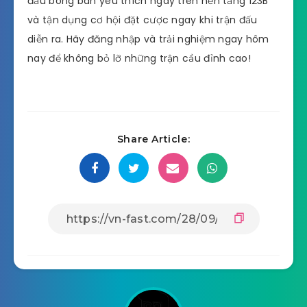
đấu bóng bàn yêu thích ngay trên nền tảng 123B
và tận dụng cơ hội đặt cược ngay khi trận đấu
diễn ra. Hãy đăng nhập và trải nghiệm ngay hôm
nay để không bỏ lỡ những trận cầu đỉnh cao!
Share Article: