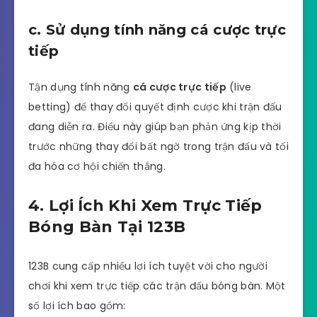
c. Sử dụng tính năng cá cược trực
tiếp
Tận dụng tính năng
cá cược trực tiếp
(live
betting) để thay đổi quyết định cược khi trận đấu
đang diễn ra. Điều này giúp bạn phản ứng kịp thời
trước những thay đổi bất ngờ trong trận đấu và tối
đa hóa cơ hội chiến thắng.
4. Lợi Ích Khi Xem Trực Tiếp
Bóng Bàn Tại 123B
123B cung cấp nhiều lợi ích tuyệt vời cho người
chơi khi xem trực tiếp các trận đấu bóng bàn. Một
số lợi ích bao gồm: