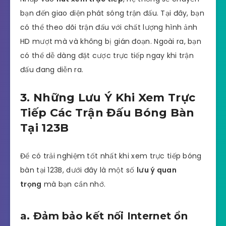
bạn đến giao diện phát sóng trận đấu. Tại đây, bạn
có thể theo dõi trận đấu với chất lượng hình ảnh
HD mượt mà và không bị gián đoạn. Ngoài ra, bạn
có thể dễ dàng đặt cược trực tiếp ngay khi trận
đấu đang diễn ra.
3. Những Lưu Ý Khi Xem Trực
Tiếp Các Trận Đấu Bóng Bàn
Tại 123B
Để có trải nghiệm tốt nhất khi xem trực tiếp bóng
bàn tại 123B, dưới đây là một số
lưu ý quan
trọng
mà bạn cần nhớ.
a. Đảm bảo kết nối Internet ổn