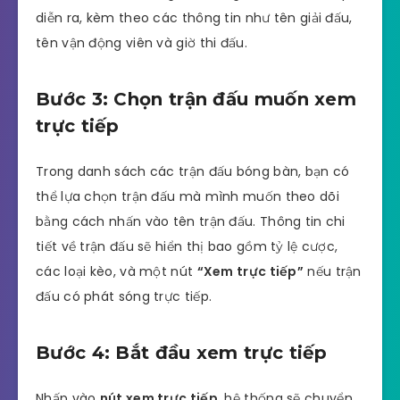
diễn ra, kèm theo các thông tin như tên giải đấu,
tên vận động viên và giờ thi đấu.
Bước 3: Chọn trận đấu muốn xem
trực tiếp
Trong danh sách các trận đấu bóng bàn, bạn có
thể lựa chọn trận đấu mà mình muốn theo dõi
bằng cách nhấn vào tên trận đấu. Thông tin chi
tiết về trận đấu sẽ hiển thị bao gồm tỷ lệ cược,
các loại kèo, và một nút
“Xem trực tiếp”
nếu trận
đấu có phát sóng trực tiếp.
Bước 4: Bắt đầu xem trực tiếp
Nhấp vào
nút xem trực tiếp
, hệ thống sẽ chuyển