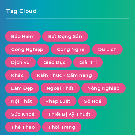
Tag Cloud
Bảo Hiểm
Bất Động Sản
Công Nghiệp
Công Nghệ
Du Lịch
Dịch vụ
Giáo Dục
Giải Trí
Khác
Kiến Thức - Cẩm nang
Làm Đẹp
Ngoại Thất
Nông Nghiệp
Nội Thất
Pháp Luật
Số Hoá
Sức Khoẻ
Thiết Bị Kỹ Thuật
Thể Thao
Thời Trang