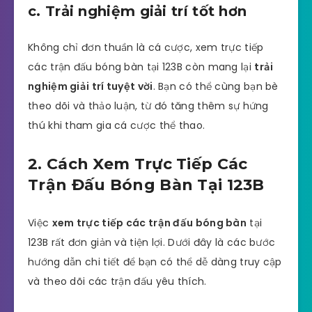
c. Trải nghiệm giải trí tốt hơn
Không chỉ đơn thuần là cá cược, xem trực tiếp
các trận đấu bóng bàn tại 123B còn mang lại
trải
nghiệm giải trí tuyệt vời
. Bạn có thể cùng bạn bè
theo dõi và thảo luận, từ đó tăng thêm sự hứng
thú khi tham gia cá cược thể thao.
2. Cách Xem Trực Tiếp Các
Trận Đấu Bóng Bàn Tại 123B
Việc
xem trực tiếp các trận đấu bóng bàn
tại
123B rất đơn giản và tiện lợi. Dưới đây là các bước
hướng dẫn chi tiết để bạn có thể dễ dàng truy cập
và theo dõi các trận đấu yêu thích.