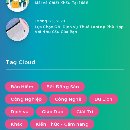
Mãi và Chiết Khấu Tại 1688
Tháng 12 3, 2023
Lựa Chọn Gói Dịch Vụ Thuê Laptop Phù Hợp
Với Nhu Cầu Của Bạn
Tag Cloud
Bảo Hiểm
Bất Động Sản
Công Nghiệp
Công Nghệ
Du Lịch
Dịch vụ
Giáo Dục
Giải Trí
Khác
Kiến Thức - Cẩm nang