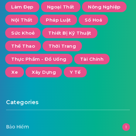
Làm Đẹp
Ngoại Thất
Nông Nghiệp
Nội Thất
Pháp Luật
Số Hoá
Sức Khoẻ
Thiết Bị Kỹ Thuật
Thể Thao
Thời Trang
Thực Phẩm - Đồ Uống
Tài Chính
Xe
Xây Dựng
Y Tế
Categories
Bảo Hiểm
1