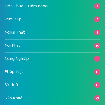
Kiến Thức – Cẩm nang
9
Làm Đẹp
7
Ngoại Thất
8
Nội Thất
30
Nông Nghiệp
1
Pháp Luật
10
Số Hoá
10
Sức Khoẻ
23