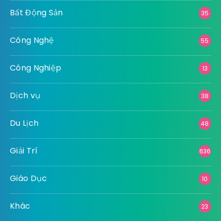
Bất Động Sản
35
Công Nghệ
55
Công Nghiệp
13
Dịch vụ
38
Du Lịch
48
Giải Trí
636
Giáo Dục
10
Khác
23