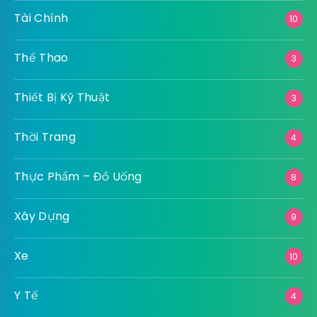
Tài Chính
10
Thể Thao
3
Thiết Bị Kỹ Thuật
3
Thời Trang
4
Thực Phẩm – Đồ Uống
8
Xây Dựng
9
Xe
10
Y Tế
4