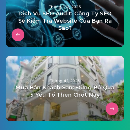
Tháng 3 13, 2025
Dịch Vụ SEO Audit: Công Ty SEO
Sẽ Kiểm Tra Website Của Bạn Ra
Sao?
Tháng 4 1, 2025
Mua Bán Khách Sạn: Đừng Bỏ Qua
5 Yếu Tố Then Chốt Này