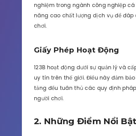
nghiệm trong ngành công nghiệp cá 
nâng cao chất lượng dịch vụ để đáp
chơi.
Giấy Phép Hoạt Động
123B hoạt động dưới sự quản lý và c
uy tín trên thế giới. Điều này đảm b
tảng đều tuân thủ các quy định pháp
người chơi.
2. Những Điểm Nổi Bật