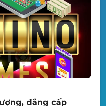
 lượng, đẳng cấp