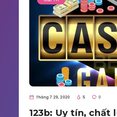
Tháng 7 29, 2020
5
0
123b: Uy tín, chất