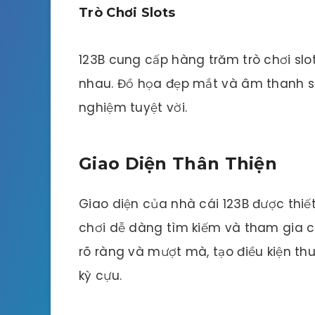
Trò Chơi Slots
123B cung cấp hàng trăm trò chơi slo
nhau. Đồ họa đẹp mắt và âm thanh số
nghiệm tuyệt vời.
Giao Diện Thân Thiện
Giao diện của nhà cái 123B được thiế
chơi dễ dàng tìm kiếm và tham gia cá
rõ ràng và mượt mà, tạo điều kiện thu
kỳ cựu.