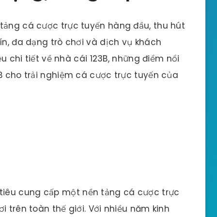
tảng cá cược trực tuyến hàng đầu, thu hút
ín, đa dạng trò chơi và dịch vụ khách
iệu chi tiết về nhà cái 123B, những điểm nổi
3B cho trải nghiệm cá cược trực tuyến của
tiêu cung cấp một nền tảng cá cược trực
i trên toàn thế giới. Với nhiều năm kinh