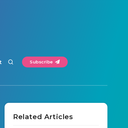
t
Subscribe
Related Articles