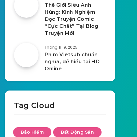
Thế Giới Siêu Anh
Hùng: Kinh Nghiệm
Đọc Truyện Comic
“Cực Chất” Tại Blog
Truyện Mới
Tháng 11 19, 2025
Phim Vietsub chuẩn
nghĩa, dễ hiểu tại HD
Online
Tag Cloud
Bảo Hiểm
Bất Động Sản