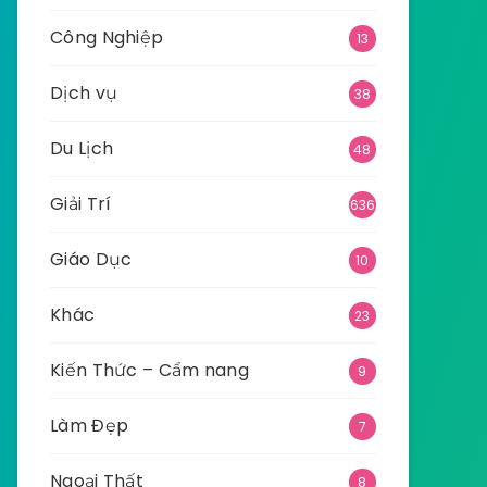
Công Nghiệp
13
Dịch vụ
38
Du Lịch
48
Giải Trí
636
Giáo Dục
10
Khác
23
Kiến Thức – Cẩm nang
9
Làm Đẹp
7
Ngoại Thất
8