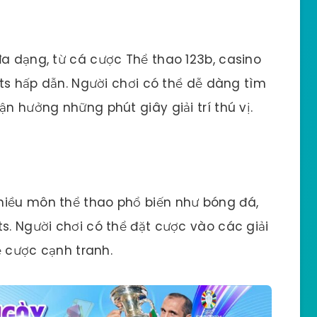
đa dạng, từ cá cược Thể thao 123b, casino
lots hấp dẫn. Người chơi có thể dễ dàng tìm
ận hưởng những phút giây giải trí thú vị.
hiều môn thể thao phổ biến như bóng đá,
s. Người chơi có thể đặt cược vào các giải
lệ cược cạnh tranh.