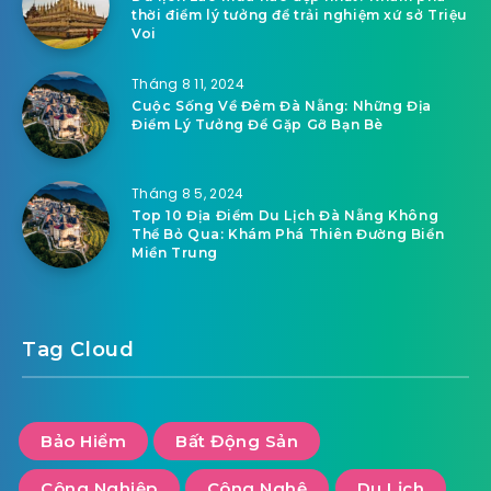
thời điểm lý tưởng để trải nghiệm xứ sở Triệu
Voi
Tháng 8 11, 2024
Cuộc Sống Về Đêm Đà Nẵng: Những Địa
Điểm Lý Tưởng Để Gặp Gỡ Bạn Bè
Tháng 8 5, 2024
Top 10 Địa Điểm Du Lịch Đà Nẵng Không
Thể Bỏ Qua: Khám Phá Thiên Đường Biển
Miền Trung
Tag Cloud
Bảo Hiểm
Bất Động Sản
Công Nghiệp
Công Nghệ
Du Lịch