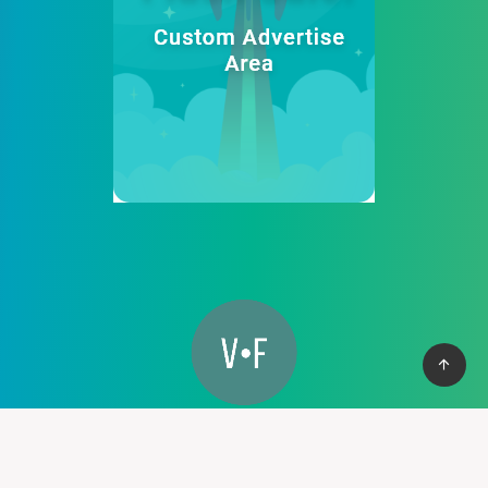
Cung cấp thệ thống PBN mạnh mẽ giúp bạn có cơ vào top
nhanh chống, với hơn 100+ domain VN , và domain quốc tế, hỗ