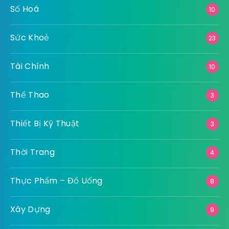
Số Hoá
10
Sức Khoẻ
23
Tài Chính
10
Thể Thao
3
Thiết Bị Kỹ Thuật
3
Thời Trang
4
Thực Phẩm – Đồ Uống
8
Xây Dựng
9