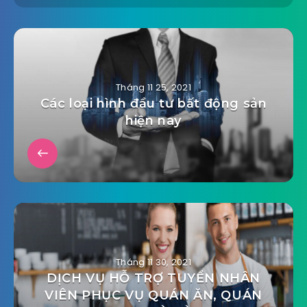
Tháng 11 25, 2021
Các loại hình đầu tư bất động sản
hiện nay
Tháng 11 30, 2021
DỊCH VỤ HỖ TRỢ TUYỂN NHÂN
VIÊN PHỤC VỤ QUÁN ĂN, QUÁN