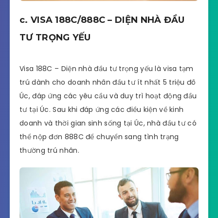
c. VISA 188C/888C – DIỆN NHÀ ĐẦU
TƯ TRỌNG YẾU
Visa 188C – Diện nhà đầu tư trọng yếu là visa tạm
trú dành cho doanh nhân đầu tư ít nhất 5 triệu đô
Úc, đáp ứng các yêu cầu và duy trì hoạt động đầu
tư tại Úc. Sau khi đáp ứng các điều kiện về kinh
doanh và thời gian sinh sống tại Úc, nhà đầu tư có
thể nộp đơn 888C để chuyển sang tình trạng
thường trú nhân.