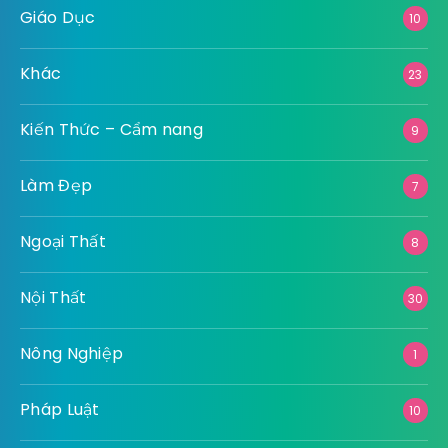
Giáo Dục
10
Khác
23
Kiến Thức – Cẩm nang
9
Làm Đẹp
7
Ngoại Thất
8
Nội Thất
30
Nông Nghiệp
1
Pháp Luật
10