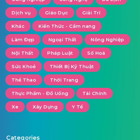
Dịch vụ
Giáo Dục
Giải Trí
Khác
Kiến Thức - Cẩm nang
Làm Đẹp
Ngoại Thất
Nông Nghiệp
Nội Thất
Pháp Luật
Số Hoá
Sức Khoẻ
Thiết Bị Kỹ Thuật
Thể Thao
Thời Trang
Thực Phẩm - Đồ Uống
Tài Chính
Xe
Xây Dựng
Y Tế
Categories