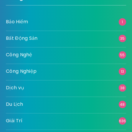
Bảo Hiểm
1
Bất Động Sản
35
Công Nghệ
55
Công Nghiệp
13
Dịch vụ
38
Du Lịch
48
Giải Trí
636