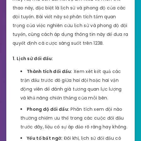
thao này, đặc biệt là lịch sử và phong độ của các
đội tuyển. Bài viết này sẽ phân tích tầm quan
trọng của việc nghiên cứu lịch sử và phong độ đội
tuyển, cùng cách áp dụng thông tin này để đưa ra
quyết định cá cược sáng suốt trên 123B.
1. Lịch sử đối đầu:
Thành tích đối đầu:
Xem xét kết quả các
trận đấu trước đó giữa hai đội hoặc hai vận
động viên để đánh giá tương quan lực lượng
và khả năng chiến thắng của mỗi bên.
Phong độ đối đầu:
Phân tích xem đội nào
thường chiếm ưu thế trong các cuộc đối đầu
trước đây, liệu có sự áp đảo rõ ràng hay không.
Yếu tố bất ngờ:
Đôi khi, lịch sử đối đầu có