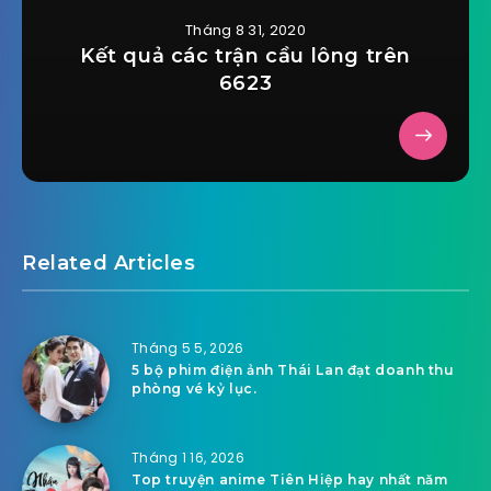
Tháng 8 31, 2020
Kết quả các trận cầu lông trên
6623
Related Articles
Tháng 5 5, 2026
5 bộ phim điện ảnh Thái Lan đạt doanh thu
phòng vé kỷ lục.
Tháng 1 16, 2026
Top truyện anime Tiên Hiệp hay nhất năm