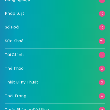
Pháp Luật
10
Số Hoá
10
Sức Khoẻ
23
Tài Chính
10
Thể Thao
3
Thiết Bị Kỹ Thuật
3
Thời Trang
4
Thực Phẩm – Đồ Uống
8