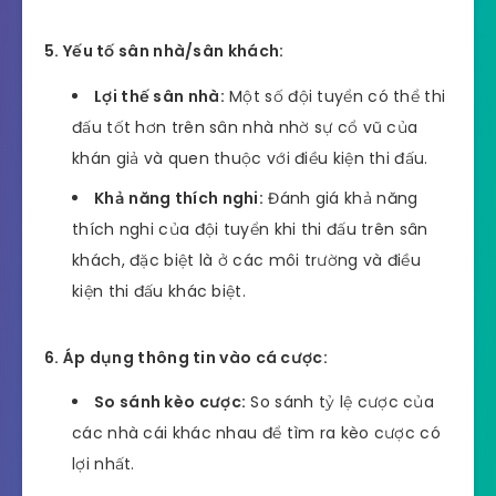
5. Yếu tố sân nhà/sân khách:
Lợi thế sân nhà:
Một số đội tuyển có thể thi
đấu tốt hơn trên sân nhà nhờ sự cổ vũ của
khán giả và quen thuộc với điều kiện thi đấu.
Khả năng thích nghi:
Đánh giá khả năng
thích nghi của đội tuyển khi thi đấu trên sân
khách, đặc biệt là ở các môi trường và điều
kiện thi đấu khác biệt.
6. Áp dụng thông tin vào cá cược:
So sánh kèo cược:
So sánh tỷ lệ cược của
các nhà cái khác nhau để tìm ra kèo cược có
lợi nhất.