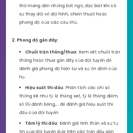
thể mang đến những bất ngờ, đặc biệt khi có
sự thay đổi về đội hình, chiến thuật hoặc
phong độ của các cầu thủ.
2. Phong độ gần đây:
Chuỗi trận thắng/thua:
Xem xét chuỗi trận
thắng hoặc thua gần đây của đội tuyển để
đánh giá phong độ hiện tại và sự ổn định của
họ.
Hiệu suất thi đấu:
Phân tích các chỉ số
thống kê như tỷ lệ thắng set, tỷ lệ thắng điểm,
số lỗi đánh bóng,… để đánh giá hiệu suất thi
đấu của đội tuyển.
Tâm lý thi đấu:
Đánh giá tinh thần và sự tự
tin của đội tuyển dựa trên các trận đấu gần