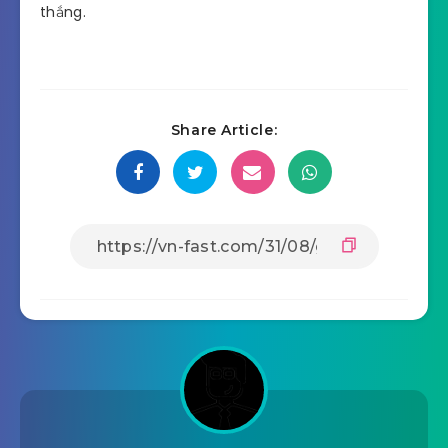
thắng.
Share Article: