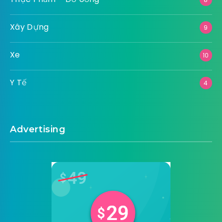
Xây Dựng
9
Xe
10
Y Tế
4
Advertising