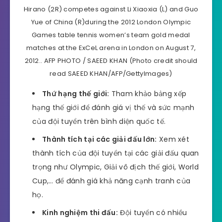
Hirano (2R) competes against Li Xiaoxia (L) and Guo
Yue of China (R)during the 2012 London Olympic
Games table tennis women’s team gold medal
matches at the ExCeL arena in London on August 7,
2012.. AFP PHOTO / SAEED KHAN (Photo credit should
read SAEED KHAN/AFP/GettyImages)
Thứ hạng thế giới:
Tham khảo bảng xếp
hạng thế giới để đánh giá vị thế và sức mạnh
của đội tuyển trên bình diện quốc tế.
Thành tích tại các giải đấu lớn:
Xem xét
thành tích của đội tuyển tại các giải đấu quan
trọng như Olympic, Giải vô địch thế giới, World
Cup,… để đánh giá khả năng cạnh tranh của
họ.
Kinh nghiệm thi đấu:
Đội tuyển có nhiều