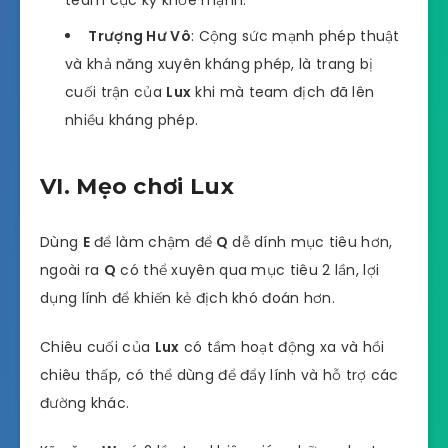
Trượng Hư Vô
: Cộng sức mạnh phép thuật
và khả năng xuyên kháng phép, là trang bị
cuối trận của
Lux
khi mà team địch đã lên
nhiều kháng phép.
VI. Mẹo chơi Lux
Dùng
E
để làm chậm để
Q
dễ dính mục tiêu hơn,
ngoài ra
Q
có thể xuyên qua mục tiêu 2 lần, lợi
dụng lính để khiến kẻ địch khó đoán hơn.
Chiêu cuối của
Lux
có tầm hoạt động xa và hồi
chiêu thấp, có thể dùng để đẩy lính và hỗ trợ các
đường khác.