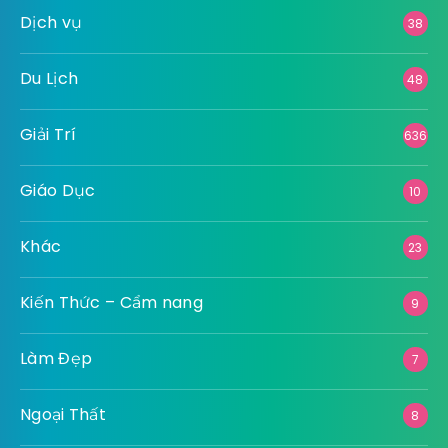
Dịch vụ
38
Du Lịch
48
Giải Trí
636
Giáo Dục
10
Khác
23
Kiến Thức – Cẩm nang
9
Làm Đẹp
7
Ngoại Thất
8