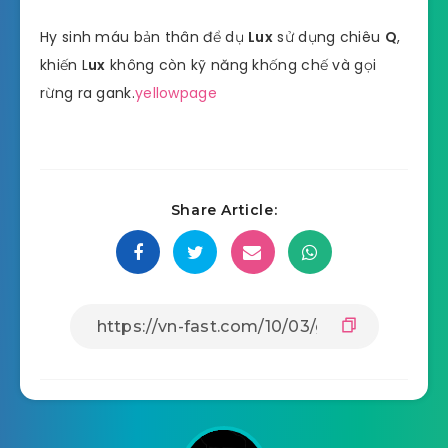
Hy sinh máu bản thân để dụ
Lux
sử dụng chiêu
Q
,
khiến L
ux
không còn kỹ năng khống chế và gọi
rừng ra gank.
yellowpage
Share Article: