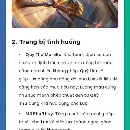
2. Trang bị tình huống
Quỷ Thư Morello
: Nếu team địch có quá
nhiều kẻ địch trâu chó với khả năng hồi máu
cũng như nhiều kháng phép.
Quỷ thư
sẽ
giúp
Lux
cũng như đồng đội của
Lux
kết liễu dễ
dàng hơn các mục tiêu này. Lượng máu cũng
như sức mạnh phép thuật đến từ
Quỷ
Thư
cũng khá hữu dụng cho
Lux.
Mũ Phù Thủy
: Tăng mạnh sức mạnh phép
thuật cho
Lux
và biến
Lux
thành người gánh
team cực kỳ khỏe mạnh.