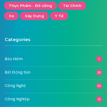
Thực Phẩm - Đồ Uống
Tài Chính
Xe
Xây Dựng
Y Tế
Categories
Bảo Hiểm
1
Bất Động Sản
35
Công Nghệ
55
Công Nghiệp
13