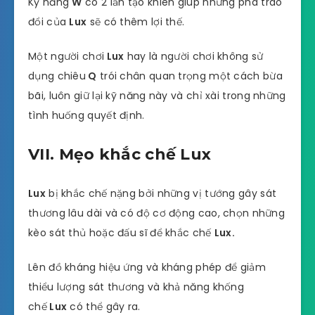
Kỹ năng
W
có 2 lần tạo khiên giúp những pha trao
đổi của
Lux
sẽ có thêm lợi thế.
Một người chơi
Lux
hay là người chơi không sử
dụng chiêu
Q
trói chân quan trọng một cách bừa
bãi, luôn giữ lại kỹ năng này và chỉ xài trong những
tình huống quyết định.
VII. Mẹo khắc chế Lux
Lux
bị khắc chế nặng bởi những vị tướng gây sát
thương lâu dài và có độ cơ động cao, chọn những
kèo sát thủ hoặc đấu sĩ để khắc chế
Lux.
Lên đồ kháng hiệu ứng và kháng phép để giảm
thiểu lượng sát thương và khả năng khống
chế
Lux
có thể gây ra.