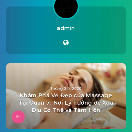
admin
Tháng 3 9, 2020
Khám Phá Vẻ Đẹp của Massage
Tại Quận 7: Nơi Lý Tưởng để Xoa
Dịu Cơ Thể và Tâm Hồn