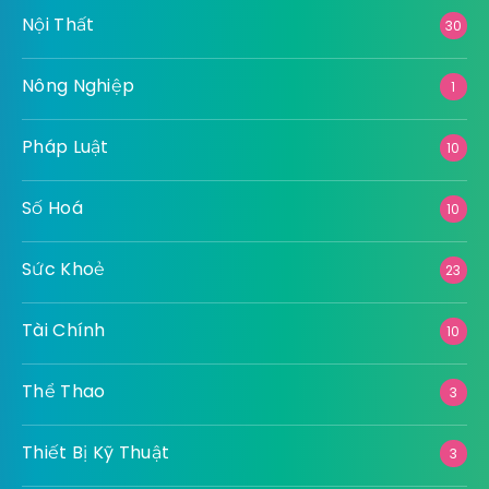
Nội Thất
30
Nông Nghiệp
1
Pháp Luật
10
Số Hoá
10
Sức Khoẻ
23
Tài Chính
10
Thể Thao
3
Thiết Bị Kỹ Thuật
3