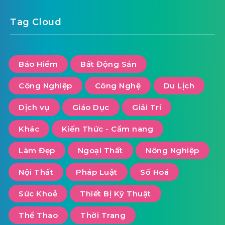
Tag Cloud
Bảo Hiểm
Bất Động Sản
Công Nghiệp
Công Nghệ
Du Lịch
Dịch vụ
Giáo Dục
Giải Trí
Khác
Kiến Thức - Cẩm nang
Làm Đẹp
Ngoại Thất
Nông Nghiệp
Nội Thất
Pháp Luật
Số Hoá
Sức Khoẻ
Thiết Bị Kỹ Thuật
Thể Thao
Thời Trang