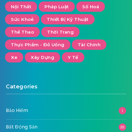
Nội Thất
Pháp Luật
Số Hoá
Sức Khoẻ
Thiết Bị Kỹ Thuật
Thể Thao
Thời Trang
Thực Phẩm - Đồ Uống
Tài Chính
Xe
Xây Dựng
Y Tế
Categories
Bảo Hiểm
1
Bất Động Sản
35