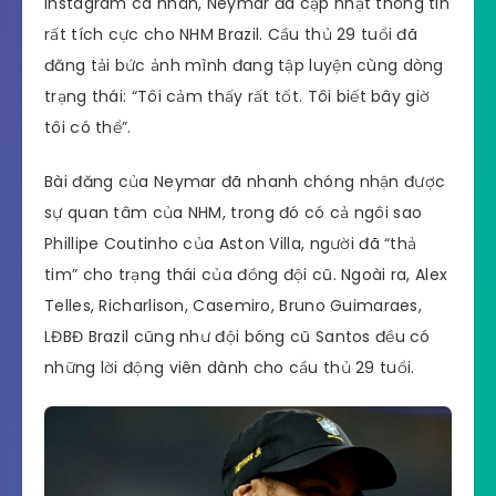
Instagram cá nhân, Neymar đã cập nhật thông tin
rất tích cực cho NHM Brazil. Cầu thủ 29 tuổi đã
đăng tải bức ảnh mình đang tập luyện cùng dòng
trạng thái: “Tôi cảm thấy rất tốt. Tôi biết bây giờ
tôi có thể”.
Bài đăng của Neymar đã nhanh chóng nhận được
sự quan tâm của NHM, trong đó có cả ngôi sao
Phillipe Coutinho của Aston Villa, người đã “thả
tim” cho trạng thái của đồng đội cũ. Ngoài ra, Alex
Telles, Richarlison, Casemiro, Bruno Guimaraes,
LĐBĐ Brazil cũng như đội bóng cũ Santos đều có
những lời động viên dành cho cầu thủ 29 tuổi.