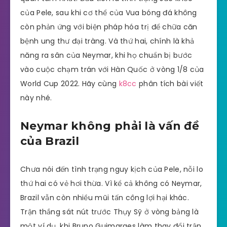
của Pele, sau khi cơ thể của Vua bóng đá không
còn phản ứng với biện pháp hóa trị để chữa căn
bệnh ung thư đại tràng. Và thứ hai, chính là khả
năng ra sân của Neymar, khi họ chuẩn bị bước
vào cuộc chạm trán với Hàn Quốc ở vòng 1/8 của
World Cup 2022. Hãy cùng
k8cc
phân tích bài viết
này nhé.
Neymar không phải là vấn đề
của Brazil
Chưa nói đến tình trạng nguy kịch của Pele, nỗi lo
thứ hai có vẻ hơi thừa. Vì kể cả không có Neymar,
Brazil vẫn còn nhiều mũi tấn công lợi hại khác.
Trận thắng sát nút trước Thụy Sỹ ở vòng bảng là
một ví dụ, khi Bruno Guimaraes làm thay đổi trận