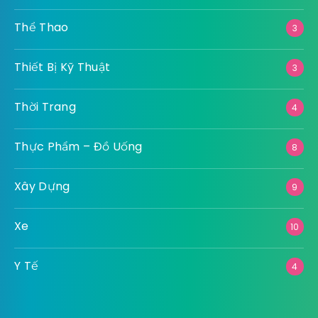
Thể Thao
3
Thiết Bị Kỹ Thuật
3
Thời Trang
4
Thực Phẩm – Đồ Uống
8
Xây Dựng
9
Xe
10
Y Tế
4