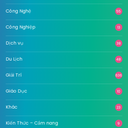
Công Nghệ
55
Công Nghiệp
13
Dịch vụ
38
Du Lịch
48
Giải Trí
636
Giáo Dục
10
Khác
23
Kiến Thức – Cẩm nang
9