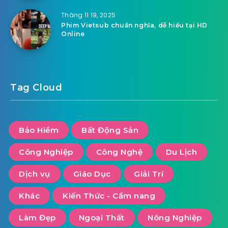
Tháng 11 19, 2025
Phim Vietsub chuẩn nghĩa, dễ hiểu tại HD
Online
Tag Cloud
Bảo Hiểm
Bất Động Sản
Công Nghiệp
Công Nghệ
Du Lịch
Dịch vụ
Giáo Dục
Giải Trí
Khác
Kiến Thức - Cẩm nang
Làm Đẹp
Ngoại Thất
Nông Nghiệp