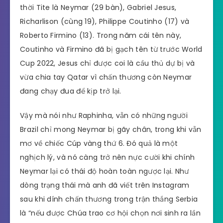
thời Tite là Neymar (29 bàn), Gabriel Jesus,
Richarlison (cùng 19), Philippe Coutinho (17) và
Roberto Firmino (13). Trong năm cái tên này,
Coutinho và Firmino đã bị gạch tên từ trước World
Cup 2022, Jesus chỉ được coi là cầu thủ dự bị và
vừa chia tay Qatar vì chấn thương còn Neymar
đang chạy đua để kịp trở lại.
Vậy mà nói như Raphinha, vẫn có những người
Brazil chỉ mong Neymar bị gãy chân, trong khi vẫn
mơ về chiếc Cúp vàng thứ 6. Đó quả là một
nghịch lý, và nó càng trở nên nực cười khi chính
Neymar lại có thái độ hoàn toàn ngược lại. Như
dòng trạng thái mà anh đã viết trên Instagram
sau khi dính chấn thương trong trận thắng Serbia
là “nếu được Chúa trao cơ hội chọn nơi sinh ra lần