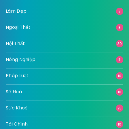
Làm Đẹp
7
Ngoại Thất
8
Nội Thất
30
Nông Nghiệp
1
Pháp Luật
10
Số Hoá
10
Sức Khoẻ
23
Tài Chính
10