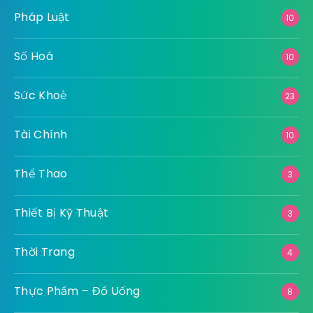
Pháp Luật
10
Số Hoá
10
Sức Khoẻ
23
Tài Chính
10
Thể Thao
3
Thiết Bị Kỹ Thuật
3
Thời Trang
4
Thực Phẩm – Đồ Uống
8