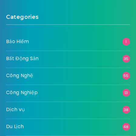
Categories
Bảo Hiểm
1
Bất Động Sản
35
Công Nghệ
55
Công Nghiệp
13
Dịch vụ
38
Du Lịch
48