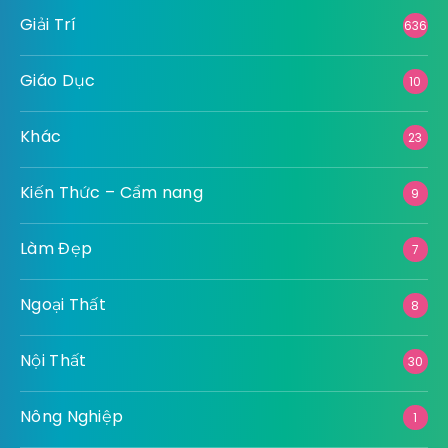
Giải Trí
636
Giáo Dục
10
Khác
23
Kiến Thức – Cẩm nang
9
Làm Đẹp
7
Ngoại Thất
8
Nội Thất
30
Nông Nghiệp
1