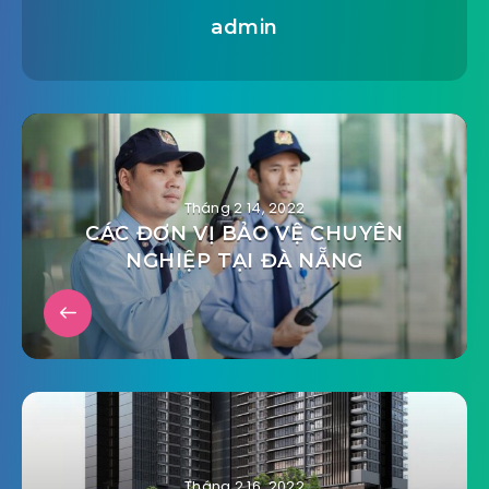
admin
Tháng 2 14, 2022
CÁC ĐƠN VỊ BẢO VỆ CHUYÊN
NGHIỆP TẠI ĐÀ NẴNG
Tháng 2 16, 2022