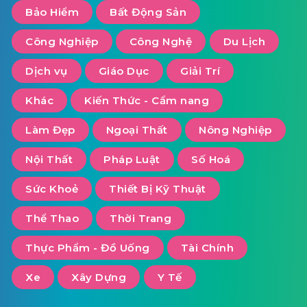
Bảo Hiểm
Bất Động Sản
Công Nghiệp
Công Nghệ
Du Lịch
Dịch vụ
Giáo Dục
Giải Trí
Khác
Kiến Thức - Cẩm nang
Làm Đẹp
Ngoại Thất
Nông Nghiệp
Nội Thất
Pháp Luật
Số Hoá
Sức Khoẻ
Thiết Bị Kỹ Thuật
Thể Thao
Thời Trang
Thực Phẩm - Đồ Uống
Tài Chính
Xe
Xây Dựng
Y Tế