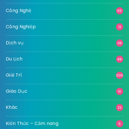
Công Nghệ
55
Công Nghiệp
13
Dịch vụ
38
Du Lịch
48
Giải Trí
636
Giáo Dục
10
Khác
23
Kiến Thức – Cẩm nang
9