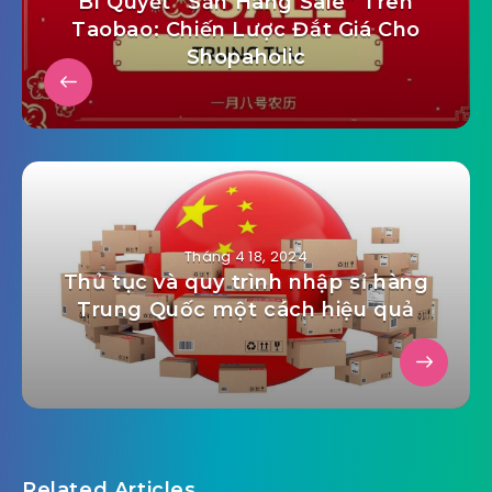
Bí Quyết “Săn Hàng Sale” Trên
Taobao: Chiến Lược Đắt Giá Cho
Shopaholic
Tháng 4 18, 2024
Thủ tục và quy trình nhập sỉ hàng
Trung Quốc một cách hiệu quả
Related Articles