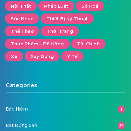
Nội Thất
Pháp Luật
Số Hoá
Sức Khoẻ
Thiết Bị Kỹ Thuật
Thể Thao
Thời Trang
Thực Phẩm - Đồ Uống
Tài Chính
Xe
Xây Dựng
Y Tế
Categories
Bảo Hiểm
1
Bất Động Sản
35