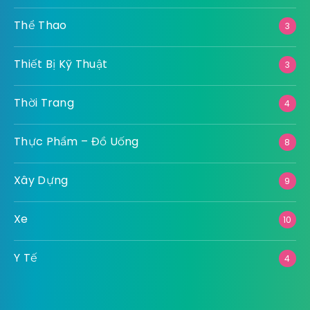
Thể Thao
3
Thiết Bị Kỹ Thuật
3
Thời Trang
4
Thực Phẩm – Đồ Uống
8
Xây Dựng
9
Xe
10
Y Tế
4