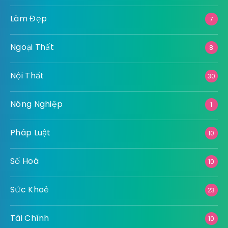
Làm Đẹp
7
Ngoại Thất
8
Nội Thất
30
Nông Nghiệp
1
Pháp Luật
10
Số Hoá
10
Sức Khoẻ
23
Tài Chính
10