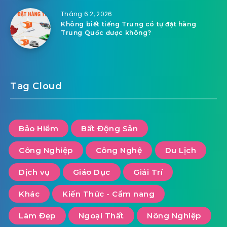
Tháng 6 2, 2026
Không biết tiếng Trung có tự đặt hàng
Trung Quốc được không?
Tag Cloud
Bảo Hiểm
Bất Động Sản
Công Nghiệp
Công Nghệ
Du Lịch
Dịch vụ
Giáo Dục
Giải Trí
Khác
Kiến Thức - Cẩm nang
Làm Đẹp
Ngoại Thất
Nông Nghiệp