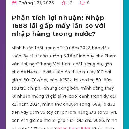
Tháng 1 31, 2026
12
0
Phân tích lợi nhuận: Nhập
1688 lãi gấp mấy lần so với
nhập hàng trong nước?
Mình buôn thời trang nữ từ năm 2022, ban đầu
toàn lấy sỉ từ các xưởng ở Tân Bình hay chợ Phạm
Văn Hai, nghĩ “hàng Việt Nam chất lượng ổn, gần
nhà dễ kiểm”. Lô đầu tiên áo thun nữ, lấy 100 cái
giá sỉ 60-70k/cái, bán lẻ 150k, lời khoảng 50-60%
sau trừ chi phí. Nhưng càng bán, mình càng thấy
lợi nhuận mỏng vì giá sỉ VN cao, cạnh tranh dữ dội.
Rồi năm 2024, mình thử chuyển sang 1688, lô đầu
tiên váy đầm về tay chi phí chỉ bằng 2/3 so với VN,
bán vẫn giá cũ mà lời gấp rưỡi. Giờ đầu 2026, mình
hầu như 70% hàng từ
nhập hàng 1688
, lời ổn định