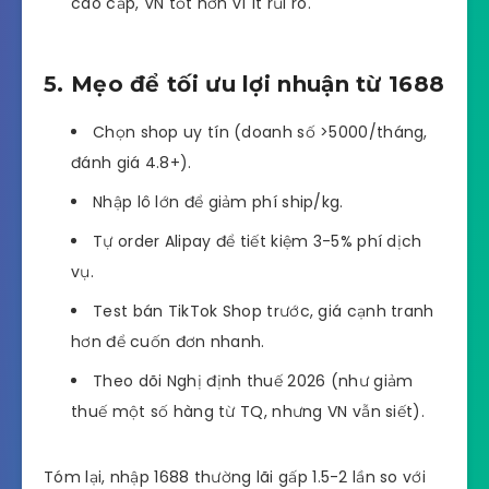
cao cấp, VN tốt hơn vì ít rủi ro.
5. Mẹo để tối ưu lợi nhuận từ 1688
Chọn shop uy tín (doanh số >5000/tháng,
đánh giá 4.8+).
Nhập lô lớn để giảm phí ship/kg.
Tự order Alipay để tiết kiệm 3-5% phí dịch
vụ.
Test bán TikTok Shop trước, giá cạnh tranh
hơn để cuốn đơn nhanh.
Theo dõi Nghị định thuế 2026 (như giảm
thuế một số hàng từ TQ, nhưng VN vẫn siết).
Tóm lại, nhập 1688 thường lãi gấp 1.5-2 lần so với