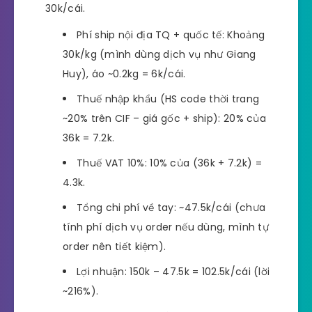
30k/cái.
Phí ship nội địa TQ + quốc tế: Khoảng
30k/kg (mình dùng dịch vụ như Giang
Huy), áo ~0.2kg = 6k/cái.
Thuế nhập khẩu (HS code thời trang
~20% trên CIF – giá gốc + ship): 20% của
36k = 7.2k.
Thuế VAT 10%: 10% của (36k + 7.2k) =
4.3k.
Tổng chi phí về tay: ~47.5k/cái (chưa
tính phí dịch vụ order nếu dùng, mình tự
order nên tiết kiệm).
Lợi nhuận: 150k – 47.5k = 102.5k/cái (lời
~216%).