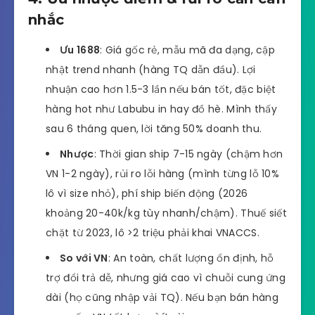
nhắc
Ưu 1688
: Giá gốc rẻ, mẫu mã đa dạng, cập
nhật trend nhanh (hàng TQ dẫn đầu). Lợi
nhuận cao hơn 1.5-3 lần nếu bán tốt, đặc biệt
hàng hot như Labubu in hay đồ hè. Mình thấy
sau 6 tháng quen, lời tăng 50% doanh thu.
Nhược
: Thời gian ship 7-15 ngày (chậm hơn
VN 1-2 ngày), rủi ro lỗi hàng (mình từng lỗ 10%
lô vì size nhỏ), phí ship biến động (2026
khoảng 20-40k/kg tùy nhanh/chậm). Thuế siết
chặt từ 2023, lô >2 triệu phải khai VNACCS.
So với VN
: An toàn, chất lượng ổn định, hỗ
trợ đổi trả dễ, nhưng giá cao vì chuỗi cung ứng
dài (họ cũng nhập vải TQ). Nếu bạn bán hàng