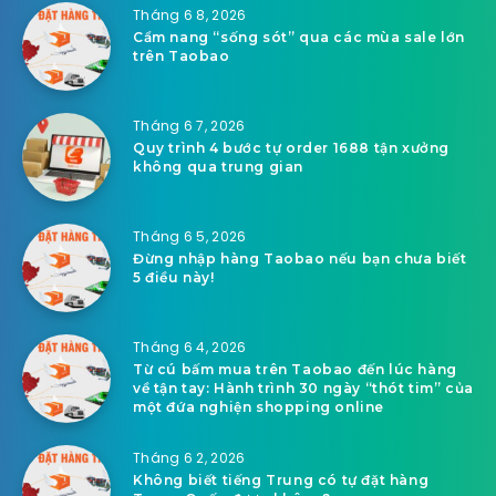
Tháng 6 8, 2026
Cẩm nang “sống sót” qua các mùa sale lớn
trên Taobao
Tháng 6 7, 2026
Quy trình 4 bước tự order 1688 tận xưởng
không qua trung gian
Tháng 6 5, 2026
Đừng nhập hàng Taobao nếu bạn chưa biết
5 điều này!
Tháng 6 4, 2026
Từ cú bấm mua trên Taobao đến lúc hàng
về tận tay: Hành trình 30 ngày “thót tim” của
một đứa nghiện shopping online
Tháng 6 2, 2026
Không biết tiếng Trung có tự đặt hàng