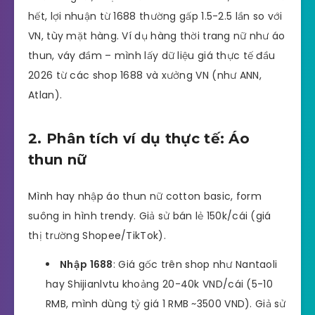
hết, lợi nhuận từ 1688 thường gấp 1.5-2.5 lần so với
VN, tùy mặt hàng. Ví dụ hàng thời trang nữ như áo
thun, váy đầm – mình lấy dữ liệu giá thực tế đầu
2026 từ các shop 1688 và xưởng VN (như ANN,
Atlan).
2. Phân tích ví dụ thực tế: Áo
thun nữ
Mình hay nhập áo thun nữ cotton basic, form
suông in hình trendy. Giả sử bán lẻ 150k/cái (giá
thị trường Shopee/TikTok).
Nhập 1688
: Giá gốc trên shop như Nantaoli
hay Shijianlvtu khoảng 20-40k VND/cái (5-10
RMB, mình dùng tỷ giá 1 RMB ~3500 VND). Giả sử