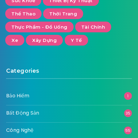
Sức Khoẻ
Thiết Bị Kỹ Thuật
Thể Thao
Thời Trang
Thực Phẩm - Đồ Uống
Tài Chính
Xe
Xây Dựng
Y Tế
Categories
Bảo Hiểm
1
Bất Động Sản
35
Công Nghệ
55