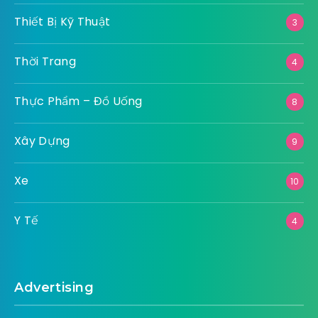
Thiết Bị Kỹ Thuật
3
Thời Trang
4
Thực Phẩm – Đồ Uống
8
Xây Dựng
9
Xe
10
Y Tế
4
Advertising