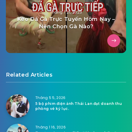
Tháng 7 21, 2023
Kèo Đá Gà Trực Tuyến Hôm Nay –
Nên Chọn Gà Nào?
Related Articles
Tháng 5 5, 2026
5 bộ phim điện ảnh Thái Lan đạt doanh thu
phòng vé kỷ lục.
Tháng 1 16, 2026