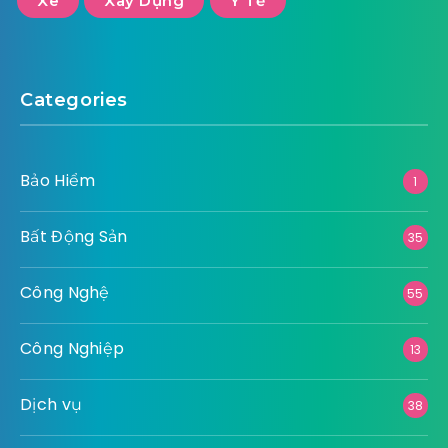
Xe
Xây Dựng
Y Tế
Categories
Bảo Hiểm
1
Bất Động Sản
35
Công Nghệ
55
Công Nghiệp
13
Dịch vụ
38