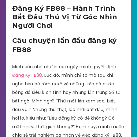
Đăng Ký FB88 – Hành Trình
Bắt Đầu Thú Vị Từ Góc Nhìn
Người Chơi
Câu chuyện lần đầu đăng ký
FB88
Mình còn nhớ như in cái ngày mình quyết định
Đăng Ký FB88
. Lúc đó, mình chỉ tò mò sau khi
nghe bạn bè rôm rả kể về những trận cá cược
bóng đá siêu kịch tính hay những lần trúng xổ số
bất ngờ. Mình nghĩ: “Thử một lần xem sao, biết
đâu vui!” Nhưng thú thật, lúc mới bắt đầu, mình
hơi lo, kiểu như: “Liệu đăng ký có dễ không? Có
mất nhiều thời gian không?” Hôm nay, mình muốn
chia sẻ trải nghiệm cá nhân về việc đăng ký FB88,