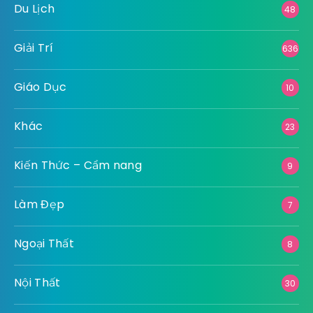
Du Lịch
48
Giải Trí
636
Giáo Dục
10
Khác
23
Kiến Thức – Cẩm nang
9
Làm Đẹp
7
Ngoại Thất
8
Nội Thất
30