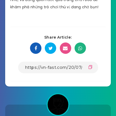
khám phá những trò chơi thú vị đang chờ bạn!
Share Article: