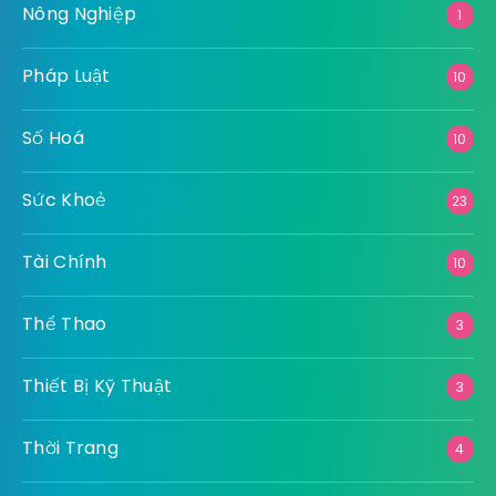
Nông Nghiệp
1
Pháp Luật
10
Số Hoá
10
Sức Khoẻ
23
Tài Chính
10
Thể Thao
3
Thiết Bị Kỹ Thuật
3
Thời Trang
4