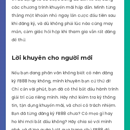
các chương trình khuyến mãi hấp dẫn. Mình từng
thắng một khoản nhỏ ngay lần cược đầu tiên sau
khi đăng ký, và dù không phải lúc nào cũng may
mắn, cảm giác hồi hộp khi tham gia vẫn rất đáng
để thử.
Lời khuyên cho người mới
Nếu bạn đang phân vân không biết có nên đăng
ký FB88 hay không, mình khuyên bạn cứ thử đi!
Chỉ cần vài phút, bạn đã có thể bắt đầu hành trình
giải trí của riêng mình. Hãy nhớ kiểm tra kỹ thông
tin, tận dụng khuyến mãi, và chơi có trách nhiệm.
Bạn đã từng đăng ký FB88 chưa? Có mẹo gì hay
ho khi mới bắt đầu không? Hãy chia sẻ với mình
nhé, và đừng quên lướt qua trang chủ FB88 để