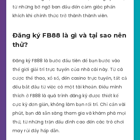
từ những bỡ ngỡ ban đầu đến cảm giác phấn
khích khi chính thức trở thành thành viên.
Đăng ký FB88 là gì và tại sao nên
thử?
Đăng ký FB88 là bước đầu tiên để bạn bước vào
thế giới giải trí trực tuyến của nhà cái này. Từ cá
cược thể thao, xổ số, đến casino trực tuyến, tất cả
đều bắt đầu từ việc có một tài khoản. Điều mình
thích ở FB88 là quá trình đăng ký được thiết kế
cực kỳ đơn giản, không làm bạn rối trí. Chỉ cần vài
phút, bạn đã sẵn sàng tham gia và khám phá mọi
thứ, từ những trận đấu đỉnh cao đến các trò chơi
may rủi đầy hấp dẫn.