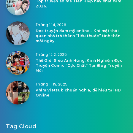
Top truyện anime Tiên Hiệp hay nhất năm
2026.
Tháng 1 14, 2026
Đọc truyện đam mỹ online – Khi một thói
quen nhỏ trở thành “liều thuốc” tinh thần
mỗi ngày
Tháng 12 2, 2025
Thế Giới Siêu Anh Hùng: Kinh Nghiệm Đọc
Truyện Comic “Cực Chất” Tại Blog Truyện
Mới
Tháng 11 19, 2025
Phim Vietsub chuẩn nghĩa, dễ hiểu tại HD
Online
Tag Cloud