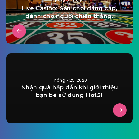
Tháng 7 18, 2020
Live Casino: Sân chơi đẳng cấp,
dành cho người chiến thắng.
Tháng 7 25, 2020
Nhận quà hấp dẫn khi giới thiệu
bạn bè sử dụng Hot51