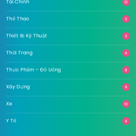
Tài Chính
10
Thể Thao
3
Thiết Bị Kỹ Thuật
3
Thời Trang
4
Thực Phẩm – Đồ Uống
8
Xây Dựng
9
Xe
10
Y Tế
4