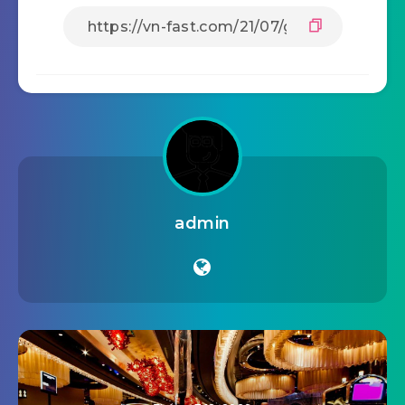
admin