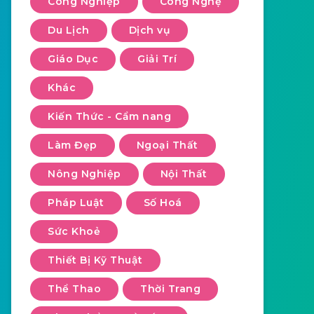
Công Nghiệp
Công Nghệ
Du Lịch
Dịch vụ
Giáo Dục
Giải Trí
Khác
Kiến Thức - Cẩm nang
Làm Đẹp
Ngoại Thất
Nông Nghiệp
Nội Thất
Pháp Luật
Số Hoá
Sức Khoẻ
Thiết Bị Kỹ Thuật
Thể Thao
Thời Trang