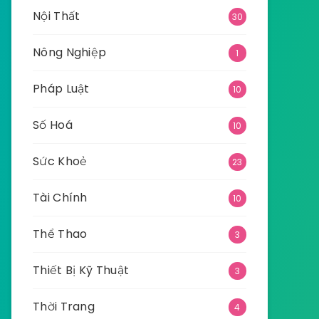
Nội Thất
30
Nông Nghiệp
1
Pháp Luật
10
Số Hoá
10
Sức Khoẻ
23
Tài Chính
10
Thể Thao
3
Thiết Bị Kỹ Thuật
3
Thời Trang
4