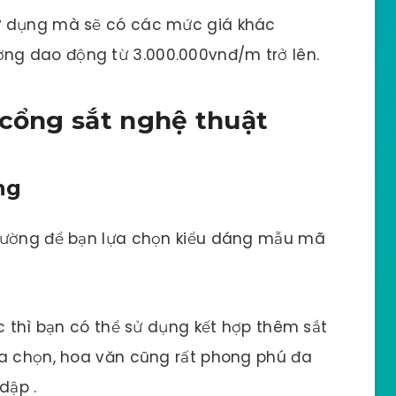
ử dụng mà sẽ có các mức giá khác
ng dao động từ 3.000.000vnđ/m trở lên.
 cổng sắt nghệ thuật
ng
 đường để bạn lựa chọn kiểu dáng mẫu mã
c thì bạn có thể sử dụng kết hợp thêm sắt
ựa chọn, hoa văn cũng rất phong phú đa
dập .