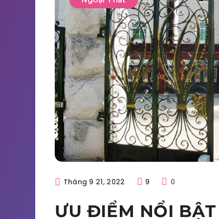
Tháng 9 21, 2022
9
0
ƯU ĐIỂM NỔI BẬT