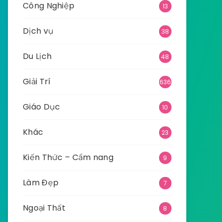
Công Nghiệp
13
Dịch vụ
38
Du Lịch
48
Giải Trí
636
Giáo Dục
10
Khác
23
Kiến Thức – Cẩm nang
9
Làm Đẹp
7
Ngoại Thất
8