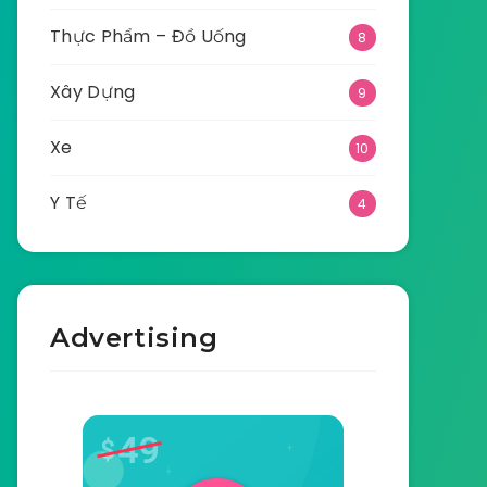
Thực Phẩm – Đồ Uống
8
Xây Dựng
9
Xe
10
Y Tế
4
Advertising