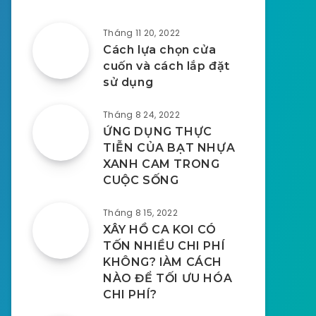
Tháng 11 20, 2022
Cách lựa chọn cửa
cuốn và cách lắp đặt
sử dụng
Tháng 8 24, 2022
ỨNG DỤNG THỰC
TIỄN CỦA BẠT NHỰA
XANH CAM TRONG
CUỘC SỐNG
Tháng 8 15, 2022
XÂY HỒ CA KOI CÓ
TỐN NHIỀU CHI PHÍ
KHÔNG? lÀM CÁCH
NÀO ĐỂ TỐI ƯU HÓA
CHI PHÍ?