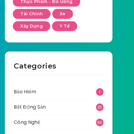
Thực Phẩm - Đồ Uống
Tài Chính
Xe
Xây Dựng
Y Tế
Categories
Bảo Hiểm
1
Bất Động Sản
35
Công Nghệ
55