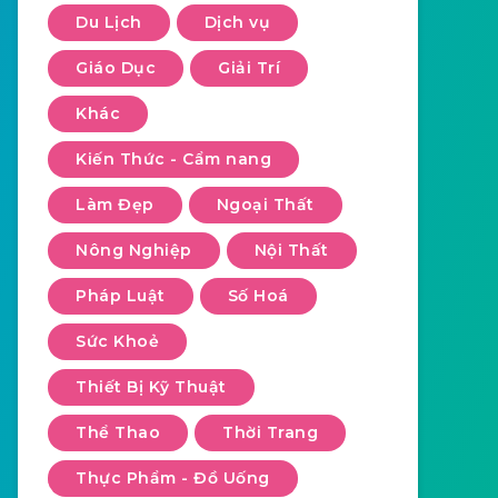
Du Lịch
Dịch vụ
Giáo Dục
Giải Trí
Khác
Kiến Thức - Cẩm nang
Làm Đẹp
Ngoại Thất
Nông Nghiệp
Nội Thất
Pháp Luật
Số Hoá
Sức Khoẻ
Thiết Bị Kỹ Thuật
Thể Thao
Thời Trang
Thực Phẩm - Đồ Uống