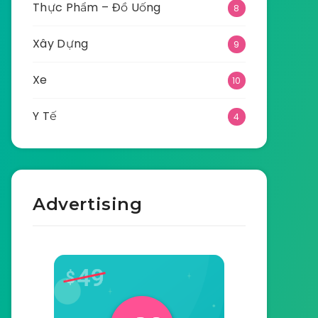
Thực Phẩm – Đồ Uống
8
Xây Dựng
9
Xe
10
Y Tế
4
Advertising