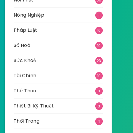
30
Nông Nghiệp
1
Pháp Luật
10
Số Hoá
10
Sức Khoẻ
23
Tài Chính
10
Thể Thao
3
Thiết Bị Kỹ Thuật
3
Thời Trang
4