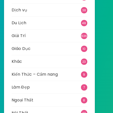
Dịch vụ
38
Du Lịch
48
Giải Trí
636
Giáo Dục
10
Khác
23
Kiến Thức – Cẩm nang
9
Làm Đẹp
7
Ngoại Thất
8
Nội Thất