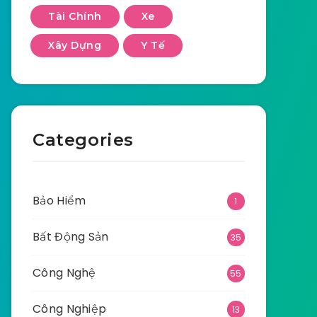
Tài Chính
Xe
Xây Dựng
Y Tế
Categories
Bảo Hiểm
1
Bất Động Sản
35
Công Nghệ
55
Công Nghiệp
13