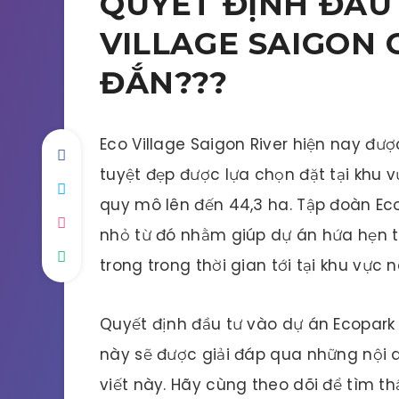
QUYẾT ĐỊNH ĐẦU
VILLAGE SAIGON 
ĐẮN???
Eco Village Saigon River hiện nay đượ
tuyệt đẹp được lựa chọn đặt tại khu 
quy mô lên đến 44,3 ha. Tập đoàn Eco
nhỏ từ đó nhằm giúp dự án hứa hẹn 
trong trong thời gian tới tại khu vực n
Quyết định đầu tư vào dự án Ecopark
này sẽ được giải đáp qua những nội 
viết này. Hãy cùng theo dõi để tìm th