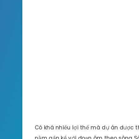
Có khá nhiều lợi thế mà dự án được th
nằm gần kề với đoạn ôm theo sông Sà