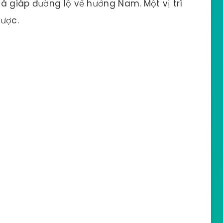
à giáp đường lộ về hướng Nam. Một vị trí
được.