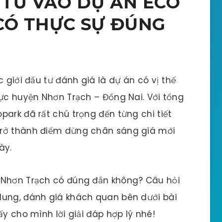
 TƯ VÀO DỰ ÁN ECO
CÓ THỰC SỰ ĐÚNG
c giới đầu tư đánh giá là dự án có vị thế
vực huyện Nhơn Trạch – Đồng Nai. Với tổng
park đã rất chú trọng đến từng chi tiết
trở thành điểm dừng chân sáng giá mới
ày.
 Nhơn Trạch có đúng đắn không? Câu hỏi
dung, đánh giá khách quan bên dưới bài
ấy cho mình lời giải đáp hợp lý nhé!