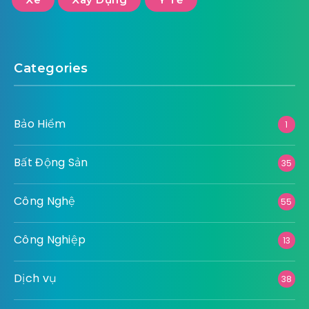
Categories
Bảo Hiểm
1
Bất Động Sản
35
Công Nghệ
55
Công Nghiệp
13
Dịch vụ
38