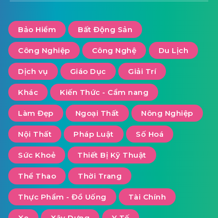
Bảo Hiểm
Bất Động Sản
Công Nghiệp
Công Nghệ
Du Lịch
Dịch vụ
Giáo Dục
Giải Trí
Khác
Kiến Thức - Cẩm nang
Làm Đẹp
Ngoại Thất
Nông Nghiệp
Nội Thất
Pháp Luật
Số Hoá
Sức Khoẻ
Thiết Bị Kỹ Thuật
Thể Thao
Thời Trang
Thực Phẩm - Đồ Uống
Tài Chính
Xe
Xây Dựng
Y Tế