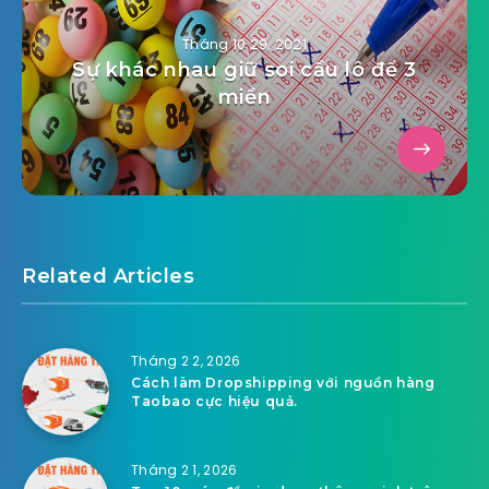
Tháng 10 29, 2021
Sự khác nhau giữ soi cầu lô đề 3
miền
Related Articles
Tháng 2 2, 2026
Cách làm Dropshipping với nguồn hàng
Taobao cực hiệu quả.
Tháng 2 1, 2026