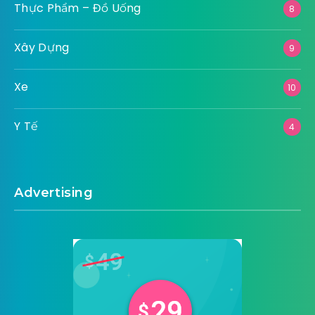
Thực Phẩm – Đồ Uống
8
Xây Dựng
9
Xe
10
Y Tế
4
Advertising