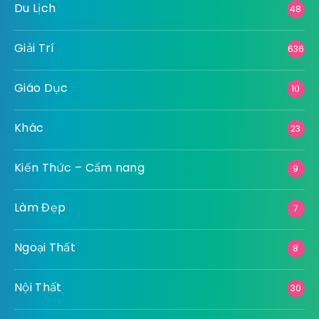
Du Lịch
48
Giải Trí
636
Giáo Dục
10
Khác
23
Kiến Thức – Cẩm nang
9
Làm Đẹp
7
Ngoại Thất
8
Nội Thất
30