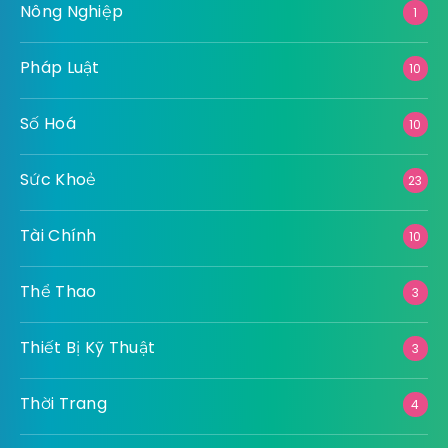
Nông Nghiệp
1
Pháp Luật
10
Số Hoá
10
Sức Khoẻ
23
Tài Chính
10
Thể Thao
3
Thiết Bị Kỹ Thuật
3
Thời Trang
4