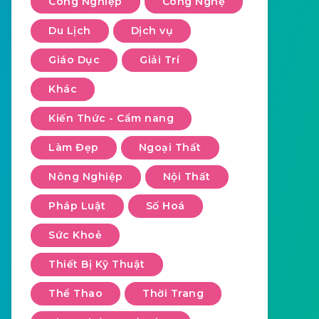
Công Nghiệp
Công Nghệ
Du Lịch
Dịch vụ
Giáo Dục
Giải Trí
Khác
Kiến Thức - Cẩm nang
Làm Đẹp
Ngoại Thất
Nông Nghiệp
Nội Thất
Pháp Luật
Số Hoá
Sức Khoẻ
Thiết Bị Kỹ Thuật
Thể Thao
Thời Trang