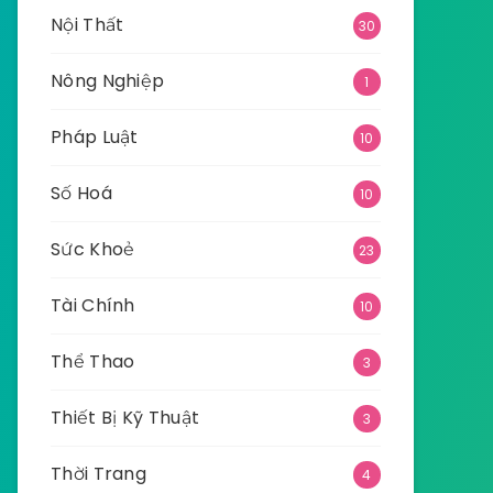
Nội Thất
30
Nông Nghiệp
1
Pháp Luật
10
Số Hoá
10
Sức Khoẻ
23
Tài Chính
10
Thể Thao
3
Thiết Bị Kỹ Thuật
3
Thời Trang
4