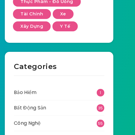
Thực Phẩm - Đồ Uống
Tài Chính
Xe
Xây Dựng
Y Tế
Categories
Bảo Hiểm
1
Bất Động Sản
35
Công Nghệ
55