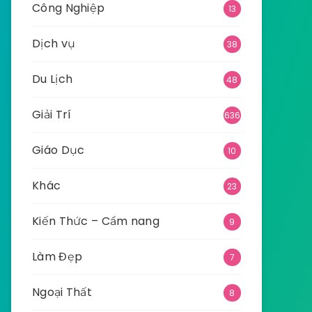
Công Nghiệp
13
Dịch vụ
38
Du Lịch
48
Giải Trí
636
Giáo Dục
10
Khác
23
Kiến Thức – Cẩm nang
9
Làm Đẹp
7
Ngoại Thất
8