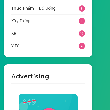
Thực Phẩm – Đồ Uống
8
Xây Dựng
9
Xe
10
Y Tế
4
Advertising